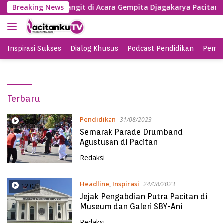
S
nyi Lagu Banyu Langit di Acara Gempita Djagakarya Pacitan
Breaking News
k
i
p
t
Inspirasi Sukses
Dialog Khusus
Podcast Pendidikan
Pemil
o
c
o
P
n
Terbaru
a
t
c
e
Pendidikan
31/08/2023
06:25
n
i
Semarak Parade Drumband
t
t
Agustusan di Pacitan
a
Redaksi
n
k
u
Headline
,
Inspirasi
24/08/2023
12:02
T
Jejak Pengabdian Putra Pacitan di
V
Museum dan Galeri SBY-Ani
Redaksi