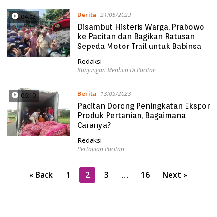
Berita
21/05/2023
04:02
Disambut Histeris Warga, Prabowo
ke Pacitan dan Bagikan Ratusan
Sepeda Motor Trail untuk Babinsa
Redaksi
Kunjungan Menhan Di Pacitan
Berita
13/05/2023
06:10
Pacitan Dorong Peningkatan Ekspor
Produk Pertanian, Bagaimana
Caranya?
Redaksi
Pertanian Pacitan
P
« Back
1
2
3
…
16
Next »
o
s
t