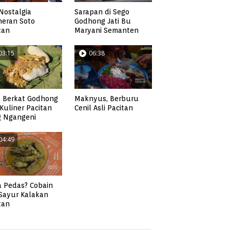
Nostalgia
Sarapan di Sego
neran Soto
Godhong Jati Bu
tan
Maryani Semanten
03:15
06:38
 Berkat Godhong
Maknyus, Berburu
, Kuliner Pacitan
Cenil Asli Pacitan
g Ngangeni
04:49
 Pedas? Cobain
 Sayur Kalakan
tan