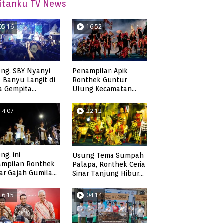
itanku TV News
05:16
16:52
ng, SBY Nyanyi
Penampilan Apik
 Banyu Langit di
Ronthek Guntur
a Gempita
Ulung Kecamatan
akarya Pacitan
Ngadirojo
14:07
22:12
ng, ini
Usung Tema Sumpah
ampilan Ronthek
Palapa, Ronthek Ceria
ar Gajah Gumilap
Sinar Tanjung Hibur
matan Arjosari
Masyarakat Pacitan di
FRP 2023
16:15
04:14