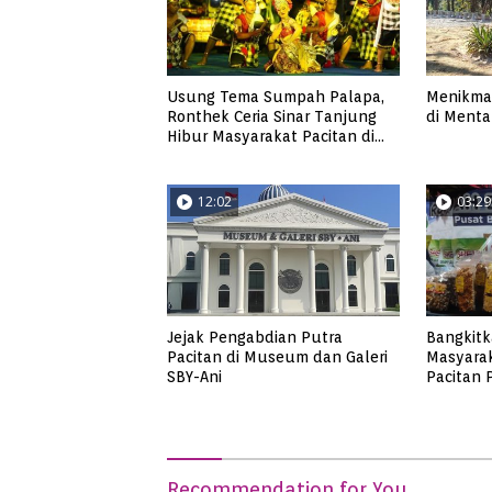
Usung Tema Sumpah Palapa,
Menikmat
Ronthek Ceria Sinar Tanjung
di Mentar
Hibur Masyarakat Pacitan di
FRP 2023
12:02
03:29
Jejak Pengabdian Putra
Bangkit
Pacitan di Museum dan Galeri
Masyara
SBY-Ani
Pacitan
Produk 
Recommendation for You