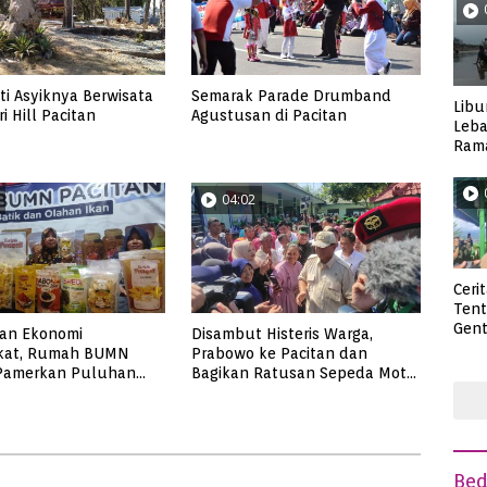
i Asyiknya Berwisata
Semarak Parade Drumband
Libu
i Hill Pacitan
Agustusan di Pacitan
Leba
Rama
Wisa
04:02
Ceri
Ten
Gent
kan Ekonomi
Disambut Histeris Warga,
deng
kat, Rumah BUMN
Prabowo ke Pacitan dan
 Pamerkan Puluhan
Bagikan Ratusan Sepeda Motor
UMKM Binaan
Trail untuk Babinsa
Be