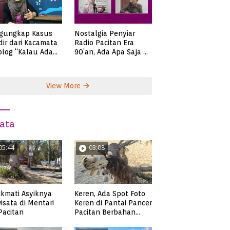
gungkap Kasus
Nostalgia Penyiar
ir dari Kacamata
Radio Pacitan Era
olog “Kalau Ada
90’an, Ada Apa Saja di
lah, Bicaralah..”
Zaman Itu?
View More
ata
05:44
03:08
Keren, Ada Spot Foto
kmati Asyiknya
Keren di Pantai Pancer
isata di Mentari
Pacitan Berbahan
 Pacitan
Sampah