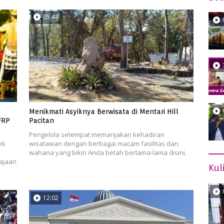
05:44
Menikmati Asyiknya Berwisata di Mentari Hill
FRP
Pacitan
Pengelola setempat memanjakan kehadiran
ek
wisatawan dengan berbagai macam fasilitas dan
wahana yang bikin Anda betah berlama-lama disini.
ajaan
Kul
12:02