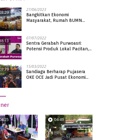
27/06/2023
03:29
Bangkitkan Ekonomi
Masyarakat, Rumah BUMN
Pacitan Pamerkan Puluhan
Produk UMKM Binaan
07/07/2022
38:13
Sentra Gerabah Purwoasri:
Potensi Produk Lokal Pacitan,
Kualitas Nasional
15/03/2022
03:39
Sandiaga Berharap Pujasera
OKE OCE Jadi Pusat Ekonomi
Baru di Pacitan
iner
04:25
04:49