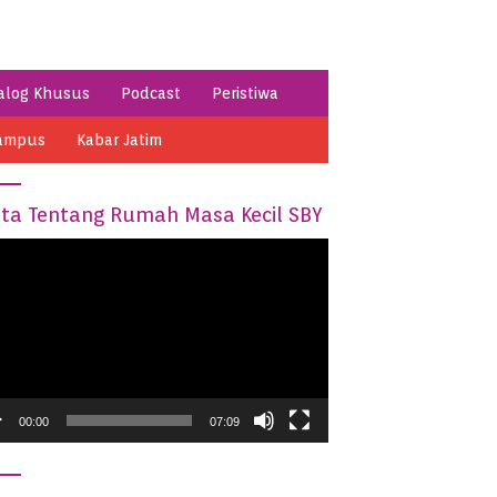
alog Khusus
Podcast
Peristiwa
ampus
Kabar Jatim
ita Tentang Rumah Masa Kecil SBY
o
er
00:00
07:09