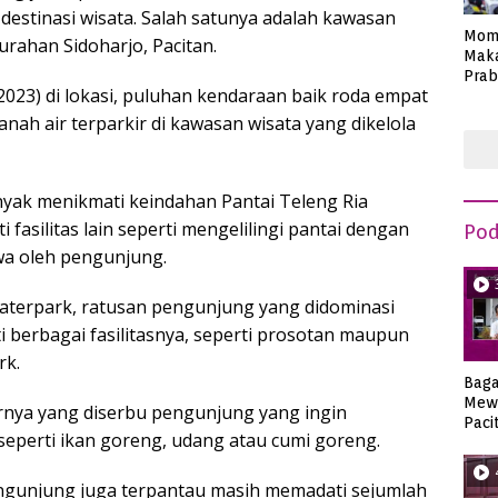
estinasi wisata. Salah satunya adalah kawasan
Mom
lurahan Sidoharjo, Pacitan.
Maka
Prab
2023) di lokasi, puluhan kendaraan baik roda empat
Anie
anah air terparkir di kawasan wisata yang dikelola
anyak menikmati keindahan Pantai Teleng Ria
asilitas lain seperti mengelilingi pantai dengan
Pod
wa oleh pengunjung.
 waterpark, ratusan pengunjung yang didominasi
i berbagai fasilitasnya, seperti prosotan maupun
rk.
Bag
Mew
rnya yang diserbu pengunjung yang ingin
Paci
 seperti ikan goreng, udang atau cumi goreng.
pengunjung juga terpantau masih memadati sejumlah