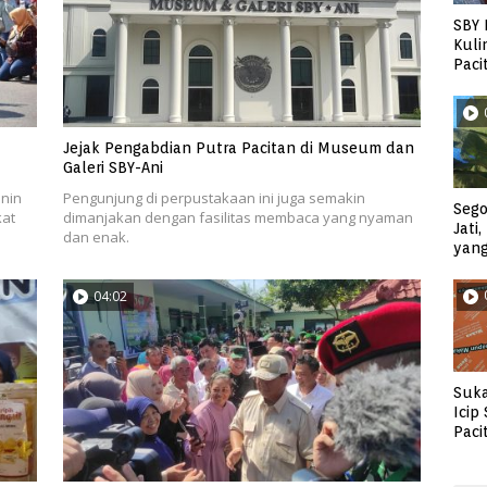
SBY 
Kuli
Paci
Jejak Pengabdian Putra Pacitan di Museum dan
Galeri SBY-Ani
nin
Pengunjung di perpustakaan ini juga semakin
Sego
kat
dimanjakan dengan fasilitas membaca yang nyaman
Jati
dan enak.
yan
04:02
Suka
Icip
Paci