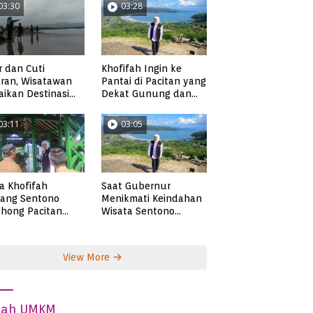
03:30
03:28
r dan Cuti
Khofifah Ingin ke
ran, Wisatawan
Pantai di Pacitan yang
ikan Destinasi
Dekat Gunung dan
ta di Pacitan
Persawahan, Pantai
Pangasan?
03:11
03:05
ta Khofifah
Saat Gubernur
tang Sentono
Menikmati Keindahan
hong Pacitan
Wisata Sentono
an Syekh Subakir
Genthong
View More
dah UMKM