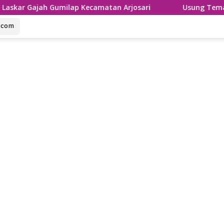
milap Kecamatan Arjosari
Usung Tema Sumpah Palapa, R
u.com