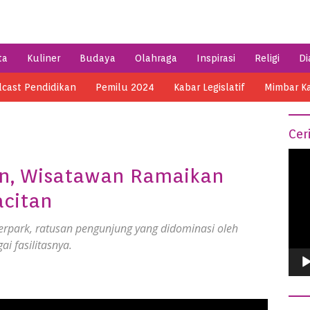
ta
Kuliner
Budaya
Olahraga
Inspirasi
Religi
Di
cast Pendidikan
Pemilu 2024
Kabar Legislatif
Mimbar K
Cer
Vide
an, Wisatawan Ramaikan
Play
acitan
terpark, ratusan pengunjung yang didominasi oleh
i fasilitasnya.