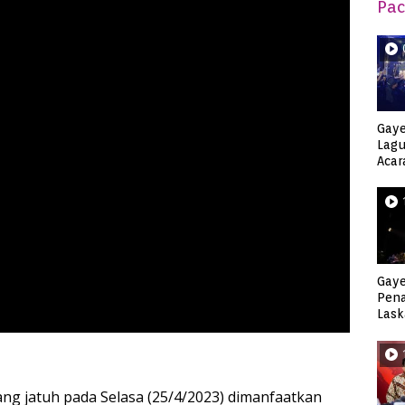
Pac
Gaye
Lagu
Acar
Djag
Gaye
Pen
Lask
Keca
ang jatuh pada Selasa (25/4/2023) dimanfaatkan