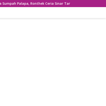
onthek Ceria Sinar Tanjung Hibur Masyarakat Pacitan di FRP 