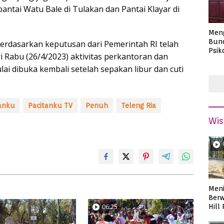
i pantai Watu Bale di Tulakan dan Pantai Klayar di
Men
Bund
berdasarkan keputusan dari Pemerintah RI telah
Psik
ri Rabu (26/4/2023) aktivitas perkantoran dan
Masa
ai dibuka kembali setelah sepakan libur dan cuti
anku
Pacitanku TV
Penuh
Teleng Ria
Wis
Meni
Berw
06:25
Hill