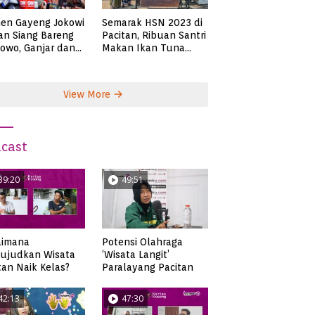
en Gayeng Jokowi
Semarak HSN 2023 di
n Siang Bareng
Pacitan, Ribuan Santri
owo, Ganjar dan
Makan Ikan Tuna
s
Super Jumbo
View More
cast
39:20
49:51
aimana
Potensi Olahraga
ujudkan Wisata
‘Wisata Langit’
tan Naik Kelas?
Paralayang Pacitan
42:13
47:30