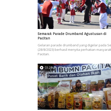
Semarak Parade Drumband Agustusan di
Pacitan
Gelaran parade drumband yang digelar pada Se
(28/8/2023) berhasil menyita perhatian masyara
Pacitan.
03:29