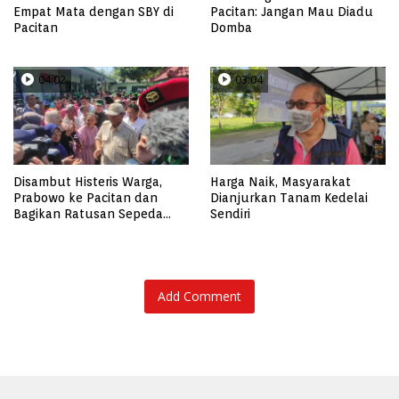
Empat Mata dengan SBY di
Pacitan: Jangan Mau Diadu
Pacitan
Domba
04:02
03:04
Disambut Histeris Warga,
Harga Naik, Masyarakat
Prabowo ke Pacitan dan
Dianjurkan Tanam Kedelai
Bagikan Ratusan Sepeda
Sendiri
Motor Trail untuk Babinsa
Add Comment