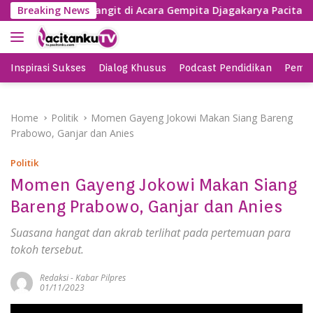
S
i Lagu Banyu Langit di Acara Gempita Djagakarya Pacitan
Breaking News
k
i
p
t
Inspirasi Sukses
Dialog Khusus
Podcast Pendidikan
Pemil
o
c
o
Home
Politik
Momen Gayeng Jokowi Makan Siang Bareng
n
Prabowo, Ganjar dan Anies
t
e
Politik
n
Momen Gayeng Jokowi Makan Siang
t
Bareng Prabowo, Ganjar dan Anies
Suasana hangat dan akrab terlihat pada pertemuan para
tokoh tersebut.
Redaksi
-
Kabar Pilpres
01/11/2023