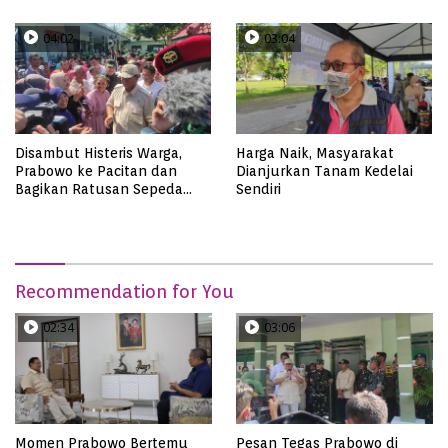
04:02
03:04
Disambut Histeris Warga,
Harga Naik, Masyarakat
Prabowo ke Pacitan dan
Dianjurkan Tanam Kedelai
Bagikan Ratusan Sepeda
Sendiri
Motor Trail untuk Babinsa
Recommendation for You
02:34
03:06
Momen Prabowo Bertemu
Pesan Tegas Prabowo di