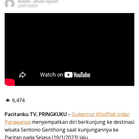
Redaksi
-
Wisata Sejarah
22/01/2023
6,474
Pacitanku TV, PRINGKUKU
–
Gubernur Khofifah Indar
Parawansa
menyempatkan diri berkunjung ke destinasi
wisata Sentono Genthong saat kunjungannya ke
Pacitan pada Selasa (10/1/2023) lalu.