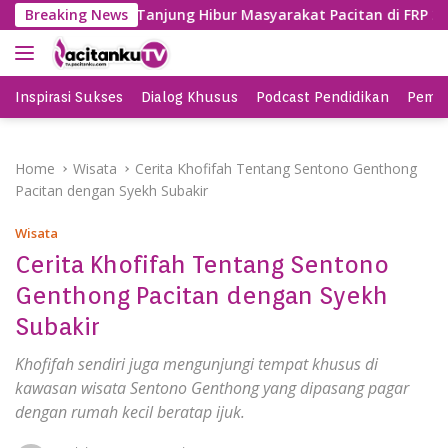
S
k Ceria Sinar Tanjung Hibur Masyarakat Pacitan di FRP 2023
Breaking News
k
i
p
t
Inspirasi Sukses
Dialog Khusus
Podcast Pendidikan
Pemil
o
c
o
Home
Wisata
Cerita Khofifah Tentang Sentono Genthong
n
Pacitan dengan Syekh Subakir
t
e
Wisata
n
Cerita Khofifah Tentang Sentono
t
Genthong Pacitan dengan Syekh
Subakir
Khofifah sendiri juga mengunjungi tempat khusus di
kawasan wisata Sentono Genthong yang dipasang pagar
dengan rumah kecil beratap ijuk.