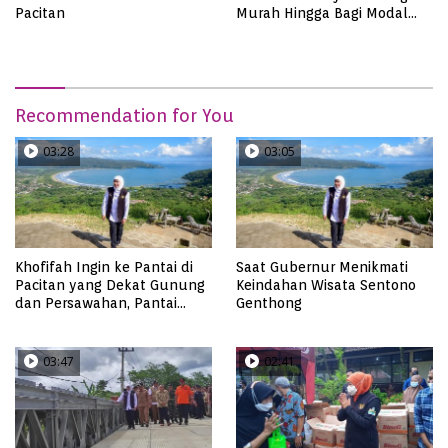
Pacitan
Murah Hingga Bagi Modal
Pelaku Usaha
Recommendation for You
03:28
03:05
Khofifah Ingin ke Pantai di
Saat Gubernur Menikmati
Pacitan yang Dekat Gunung
Keindahan Wisata Sentono
dan Persawahan, Pantai
Genthong
Pangasan?
03:47
02:41