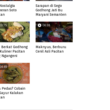
Nostalgia
Sarapan di Sego
neran Soto
Godhong Jati Bu
tan
Maryani Semanten
03:15
06:38
 Berkat Godhong
Maknyus, Berburu
, Kuliner Pacitan
Cenil Asli Pacitan
g Ngangeni
04:49
 Pedas? Cobain
 Sayur Kalakan
tan