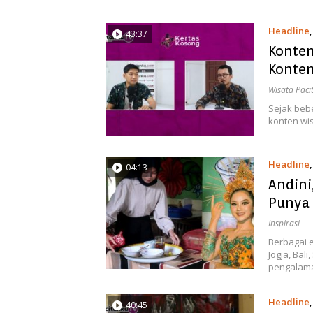
Headline
43:37
Konten
Konten
Wisata Paci
Sejak beb
konten wis
Headline
04:13
Andini
Punya 
Inspirasi
Berbagai e
Jogja, Bal
pengalama
Headline
40:45