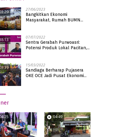
27/06/2023
03:29
Bangkitkan Ekonomi
Masyarakat, Rumah BUMN
Pacitan Pamerkan Puluhan
Produk UMKM Binaan
07/07/2022
38:13
Sentra Gerabah Purwoasri:
Potensi Produk Lokal Pacitan,
Kualitas Nasional
15/03/2022
03:39
Sandiaga Berharap Pujasera
OKE OCE Jadi Pusat Ekonomi
Baru di Pacitan
iner
04:25
04:49