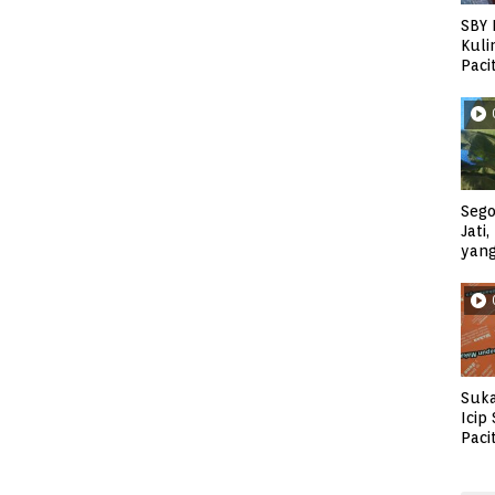
SBY 
Kuli
Paci
Sego
Jati
yan
Suka
Icip
Paci