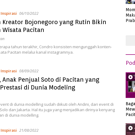
Mom
,
Inspirasi
06/10/2022
Maka
Prab
 Kreator Bojonegoro yang Rutin Bikin
Anie
 Wisata Pacitan
tan
erapa tahun terakhir, Condro konsisten mengunggah konten-
ata Pacitan melalui kanal instagramnya.
Pod
,
Inspirasi
08/09/2022
, Anak Penjual Soto di Pacitan yang
Prestasi di Dunia Modeling
Bag
vent di dunia modelling sudah diikuti oleh Andini, dari event di
Mew
i, Solo dan Jakarta. Hal itu juga yang menjadikan dirinya kenyang
Paci
n di dunia modelling.
,
Inspirasi
21/08/2022