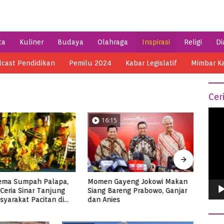
ta
Kuliner
Budaya
Olahraga
Inspirasi
Religi
Di
cast Pendidikan
Pemilu 2024
Kabar Legislatif
Mimbar K
Cer
Vide
04:14
0
Play
ayeng Jokowi Makan
Menik
Semarak HSN 2023 di Pacitan,
reng Prabowo, Ganjar
di Me
Ribuan Santri Makan Ikan
s
Tuna Super Jumbo