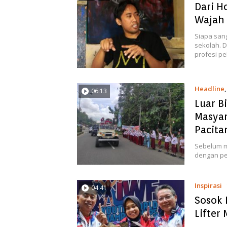
Dari H
Wajah
Siapa sang
sekolah. D
profesi pe
Headline
06:13
Luar B
Masyar
Pacita
Sebelum me
dengan pe
Inspirasi
04:41
Sosok 
Lifter