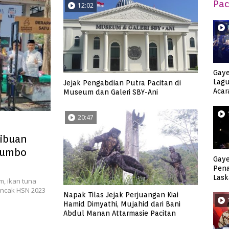
Pac
12:02
Gaye
Lagu
Jejak Pengabdian Putra Pacitan di
Acar
Museum dan Galeri SBY-Ani
Djag
20:47
Ribuan
 Jumbo
Gaye
Pen
Lask
m, ikan tuna
Keca
puncak HSN 2023
Napak Tilas Jejak Perjuangan Kiai
Hamid Dimyathi, Mujahid dari Bani
Abdul Manan Attarmasie Pacitan