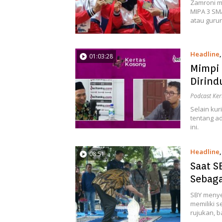
Zamroni m
MIPA 3 SMA
atau gurun
Headline
01:03:28
Mimpi 
Dirind
Podcast Ker
Selain kur
tentang a
ini.
Headline
08:51
Saat S
Sebaga
SBY menyeb
memiliki s
rujukan, b