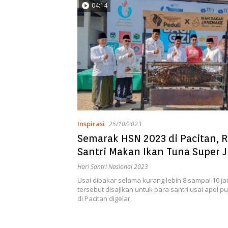
04:14
Inspirasi
25/10/2023
Semarak HSN 2023 di Pacitan, 
Santri Makan Ikan Tuna Super
Hari Santri Nasional 2023
Usai dibakar selama kurang lebih 8 sampai 10 ja
tersebut disajikan untuk para santri usai apel 
di Pacitan digelar.