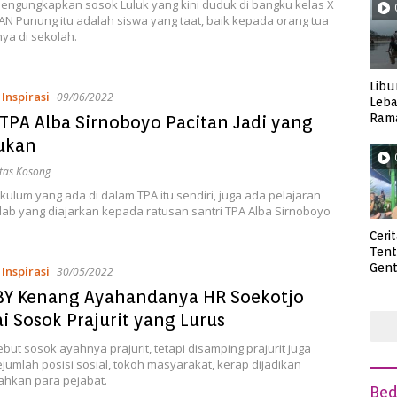
engungkapkan sosok Luluk yang kini duduk di bangku kelas X
N Punung itu adalah siswa yang taat, baik kepada orang tua
ya di sekolah.
Libu
,
Inspirasi
09/06/2022
Leba
Rama
TPA Alba Sirnoboyo Pacitan Jadi yang
Wisa
ukan
tas Kosong
ikulum yang ada di dalam TPA itu sendiri, juga ada pelajaran
dab yang diajarkan kepada ratusan santri TPA Alba Sirnoboyo
Ceri
Ten
Gent
,
Inspirasi
30/05/2022
deng
BY Kenang Ayahandanya HR Soekotjo
i Sosok Prajurit yang Lurus
ut sosok ayahnya prajurit, tetapi disamping prajurit juga
ejumlah posisi sosial, tokoh masyarakat, kerap dijadikan
ahkan para pejabat.
Be