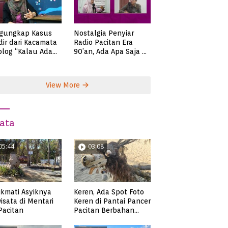
gungkap Kasus
Nostalgia Penyiar
ir dari Kacamata
Radio Pacitan Era
olog “Kalau Ada
90’an, Ada Apa Saja di
lah, Bicaralah..”
Zaman Itu?
View More
ata
05:44
03:08
kmati Asyiknya
Keren, Ada Spot Foto
isata di Mentari
Keren di Pantai Pancer
 Pacitan
Pacitan Berbahan
Sampah