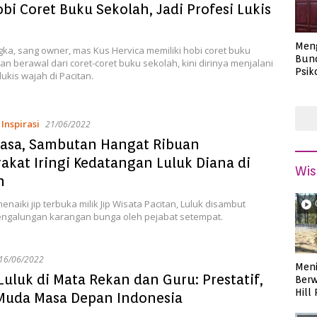
obi Coret Buku Sekolah, Jadi Profesi Lukis
Men
ka, sang owner, mas Kus Hervica memiliki hobi coret buku
Bund
an berawal dari coret-coret buku sekolah, kini dirinya menjalani
Psik
lukis wajah di Pacitan.
Masa
,
Inspirasi
21/06/2022
iasa, Sambutan Hangat Ribuan
akat Iringi Kedatangan Luluk Diana di
Wis
n
naiki jip terbuka milik Jip Wisata Pacitan, Luluk disambut
ngalungan karangan bunga oleh pejabat setempat.
16/06/2022
Meni
Luluk di Mata Rekan dan Guru: Prestatif,
Berw
Hill
 Muda Masa Depan Indonesia