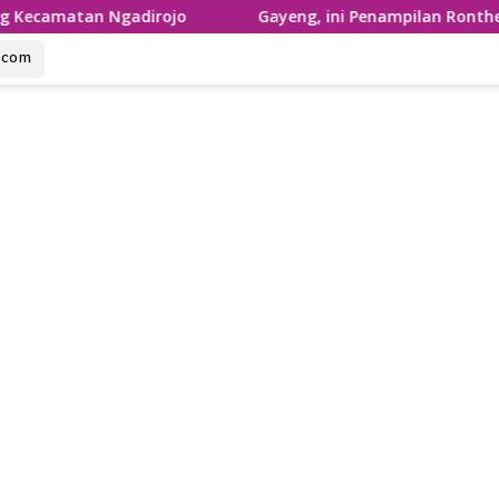
adirojo
Gayeng, ini Penampilan Ronthek Laskar Gajah 
u.com