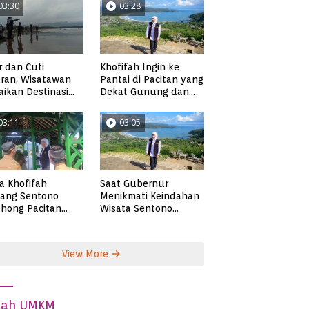
03:30
03:28
r dan Cuti
Khofifah Ingin ke
ran, Wisatawan
Pantai di Pacitan yang
ikan Destinasi
Dekat Gunung dan
ta di Pacitan
Persawahan, Pantai
Pangasan?
03:11
03:05
ta Khofifah
Saat Gubernur
tang Sentono
Menikmati Keindahan
hong Pacitan
Wisata Sentono
an Syekh Subakir
Genthong
View More
dah UMKM