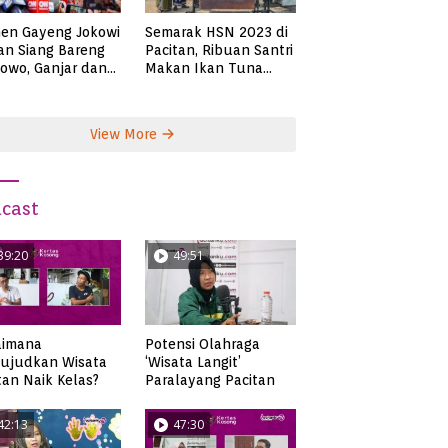
en Gayeng Jokowi
Semarak HSN 2023 di
n Siang Bareng
Pacitan, Ribuan Santri
owo, Ganjar dan
Makan Ikan Tuna
s
Super Jumbo
View More
cast
39:20
49:51
aimana
Potensi Olahraga
ujudkan Wisata
‘Wisata Langit’
tan Naik Kelas?
Paralayang Pacitan
42:13
47:30