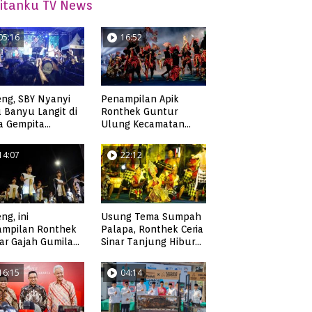
itanku TV News
05:16
16:52
ng, SBY Nyanyi
Penampilan Apik
 Banyu Langit di
Ronthek Guntur
a Gempita
Ulung Kecamatan
akarya Pacitan
Ngadirojo
14:07
22:12
ng, ini
Usung Tema Sumpah
ampilan Ronthek
Palapa, Ronthek Ceria
ar Gajah Gumilap
Sinar Tanjung Hibur
matan Arjosari
Masyarakat Pacitan di
FRP 2023
16:15
04:14