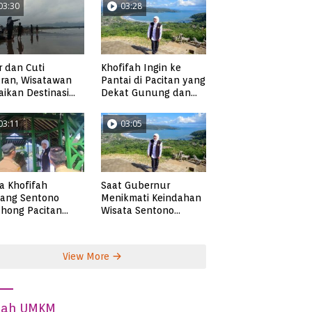
03:30
03:28
r dan Cuti
Khofifah Ingin ke
ran, Wisatawan
Pantai di Pacitan yang
ikan Destinasi
Dekat Gunung dan
ta di Pacitan
Persawahan, Pantai
Pangasan?
03:11
03:05
ta Khofifah
Saat Gubernur
tang Sentono
Menikmati Keindahan
hong Pacitan
Wisata Sentono
an Syekh Subakir
Genthong
View More
dah UMKM