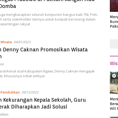
 Domba
uga mengharapkan seluruh komponen bangsa baik TNI, Polri,
Men
h serta stakeholder lainnya untuk kompak bersinergi dalam
Bund
kepentingan rakyat.
Psik
Masa
,
Wisata
04/01/2023
 Denny Caknan Promosikan Wisata
n
Wis
tan
wa terkenal asal Kabupaten Ngawi, Denny Caknan mengajak
t, khususnya sobat ambyar
,
Pendidikan
09/12/2022
n Kekurangan Kepala Sekolah, Guru
Meni
Berw
rak Diharapkan Jadi Solusi
Hill
idikan