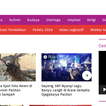
ta
Kuliner
Budaya
Olahraga
Inspirasi
Religi
Di
cast Pendidikan
Pemilu 2024
Kabar Legislatif
Mimbar K
Cer
Vide
05:16
1
Play
Gayeng, SBY Nyanyi Lagu
Pena
da Spot Foto Keren di
Banyu Langit di Acara Gempita
Gunt
ancer Pacitan
Djagakarya Pacitan
Ngadi
n Sampah