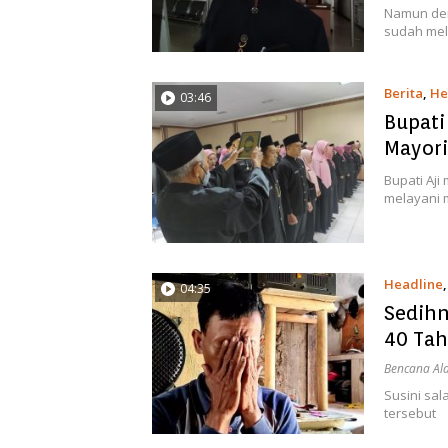
Namun dem
sudah mel
Berita
,
He
03:46
Bupati
Mayori
Bupati Aji
melayani 
Headline
04:35
Sedihn
40 Tahu
Bencana Al
Susini sa
tersebut