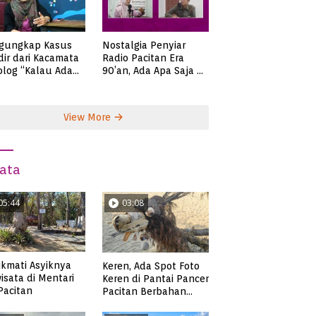
gungkap Kasus
Nostalgia Penyiar
ir dari Kacamata
Radio Pacitan Era
olog “Kalau Ada
90’an, Ada Apa Saja di
lah, Bicaralah..”
Zaman Itu?
View More
ata
05:44
03:08
kmati Asyiknya
Keren, Ada Spot Foto
isata di Mentari
Keren di Pantai Pancer
 Pacitan
Pacitan Berbahan
Sampah