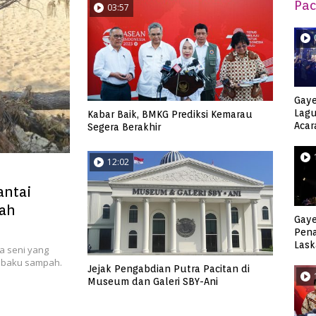
Pac
03:57
Gaye
Lagu
Kabar Baik, BMKG Prediksi Kemarau
Acar
Segera Berakhir
Djag
12:02
antai
pah
Gaye
Pen
Lask
a seni yang
Keca
n baku sampah.
Jejak Pengabdian Putra Pacitan di
Museum dan Galeri SBY-Ani