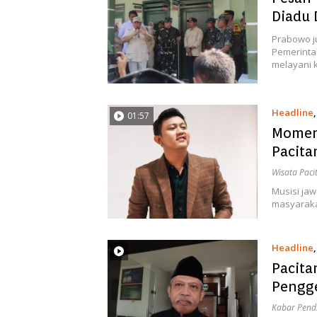
Diadu
Prabowo j
Pemerinta
melayani 
Headline
01:57
Momen
Pacita
Wisata Paci
Musisi ja
masyaraka
Headline
Pacita
Pengge
Kabar Pend