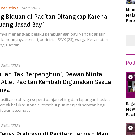
,
Peristiwa
14/06/2023
Mom
Maka
g Biduan di Pacitan Ditangkap Karena
Prab
uang Jasad Bayi
Anie
hirnya menangkap pelaku pembuangan bayi yang tidak lain
 kandungnya sendiri, berinisial SWK (23), warga Kecamatan
g, Pacitan.
Pod
28/05/2023
ulan Tak Berpenghuni, Dewan Minta
Atlet Pacitan Kembali Digunakan Sesuai
inya
asilitas olahraga seperti panjat tebing dan lapangan basket
Bag
emak belukar. Kondisi tersebut pun menjadi sorotan bagi
Mew
dewan setempat.
Paci
23/05/2023
Tegas Prabowo di Pacitan: Jangan Mau