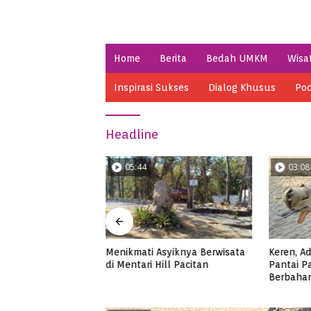
Home
Berita
Bedah UMKM
Wisa
Inspirasi Sukses
Dialog Khusus
Pod
Headline
05:44
03:08
 2023 di Pacitan,
Menikmati Asyiknya Berwisata
Keren, A
ri Makan Ikan
di Mentari Hill Pacitan
Pantai P
 Jumbo
Berbaha