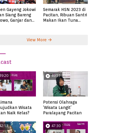
en Gayeng Jokowi
Semarak HSN 2023 di
n Siang Bareng
Pacitan, Ribuan Santri
owo, Ganjar dan
Makan Ikan Tuna
s
Super Jumbo
View More
cast
39:20
49:51
aimana
Potensi Olahraga
ujudkan Wisata
‘Wisata Langit’
tan Naik Kelas?
Paralayang Pacitan
42:13
47:30