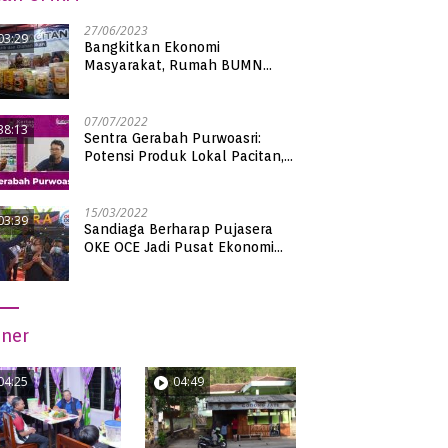
27/06/2023
03:29
Bangkitkan Ekonomi
Masyarakat, Rumah BUMN
Pacitan Pamerkan Puluhan
Produk UMKM Binaan
07/07/2022
38:13
Sentra Gerabah Purwoasri:
Potensi Produk Lokal Pacitan,
Kualitas Nasional
15/03/2022
03:39
Sandiaga Berharap Pujasera
OKE OCE Jadi Pusat Ekonomi
Baru di Pacitan
iner
04:25
04:49