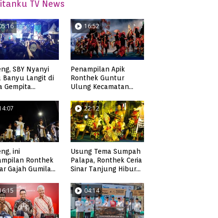
itanku TV News
05:16
16:52
ng, SBY Nyanyi
Penampilan Apik
 Banyu Langit di
Ronthek Guntur
a Gempita
Ulung Kecamatan
akarya Pacitan
Ngadirojo
14:07
22:12
ng, ini
Usung Tema Sumpah
ampilan Ronthek
Palapa, Ronthek Ceria
ar Gajah Gumilap
Sinar Tanjung Hibur
matan Arjosari
Masyarakat Pacitan di
FRP 2023
16:15
04:14