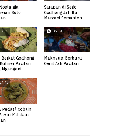
Nostalgia
Sarapan di Sego
neran Soto
Godhong Jati Bu
tan
Maryani Semanten
03:15
06:38
 Berkat Godhong
Maknyus, Berburu
, Kuliner Pacitan
Cenil Asli Pacitan
g Ngangeni
04:49
 Pedas? Cobain
 Sayur Kalakan
tan