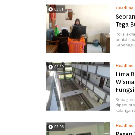
Headline
03:51
Seoran
Tega B
Polisi ak
adalah ibu
Kebonagun
Headline
03:39
Lima B
Wisma 
Fungs
Sebagian f
dipenuhi s
kalangan 
Headline
03:06
Pesan 