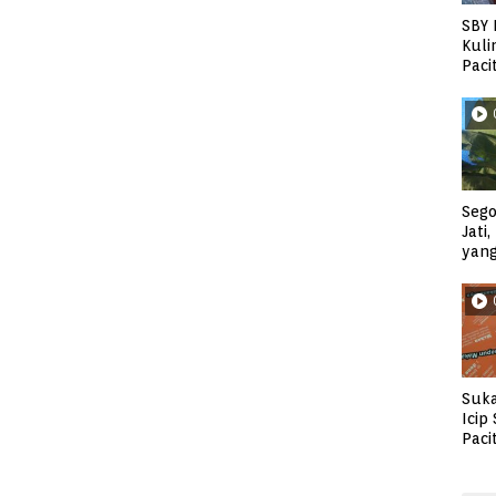
SBY 
Kuli
Paci
Sego
Jati
yan
Suka
Icip
Paci