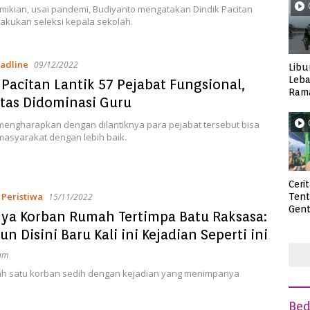
ikian, usai pandemi, Budiyanto mengatakan Dindik Pacitan
akukan seleksi kepala sekolah.
adline
09/12/2022
Libu
Leba
 Pacitan Lantik 57 Pejabat Fungsional,
Rama
tas Didominasi Guru
Wisa
 mengharapkan dengan dilantiknya para pejabat tersebut bisa
masyarakat dengan lebih baik.
Ceri
,
Peristiwa
Ten
15/11/2022
Gent
ya Korban Rumah Tertimpa Batu Raksasa:
deng
n Disini Baru Kali ini Kejadian Seperti ini
am
lah satu korban sedih dengan kejadian yang menimpanya
Be