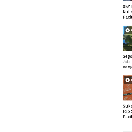
SBY 
Kuli
Paci
Sego
Jati
yan
Suka
Icip
Paci