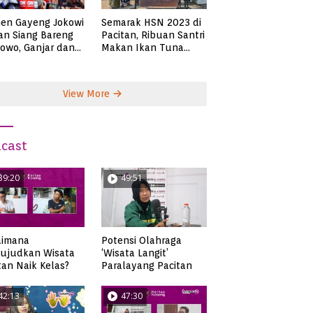
en Gayeng Jokowi
Semarak HSN 2023 di
n Siang Bareng
Pacitan, Ribuan Santri
owo, Ganjar dan
Makan Ikan Tuna
s
Super Jumbo
View More
cast
39:20
49:51
aimana
Potensi Olahraga
ujudkan Wisata
‘Wisata Langit’
tan Naik Kelas?
Paralayang Pacitan
42:13
47:30