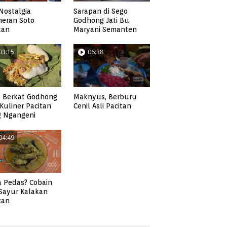
Nostalgia
Sarapan di Sego
neran Soto
Godhong Jati Bu
tan
Maryani Semanten
03:15
06:38
 Berkat Godhong
Maknyus, Berburu
, Kuliner Pacitan
Cenil Asli Pacitan
g Ngangeni
04:49
 Pedas? Cobain
 Sayur Kalakan
tan