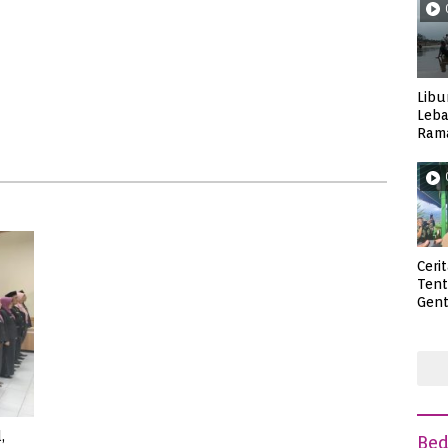
Libu
Leba
Rama
Wisa
Ceri
Ten
Gent
deng
,
Be