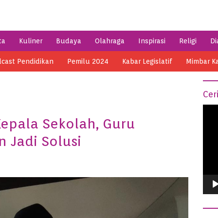
ta
Kuliner
Budaya
Olahraga
Inspirasi
Religi
Di
cast Pendidikan
Pemilu 2024
Kabar Legislatif
Mimbar K
Cer
Vide
epala Sekolah, Guru
Play
 Jadi Solusi