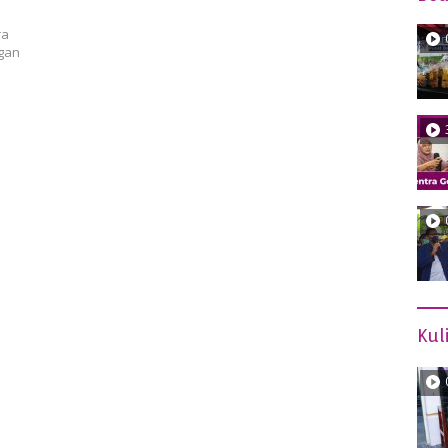
ra
ngan
Kul