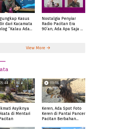
gungkap Kasus
Nostalgia Penyiar
ir dari Kacamata
Radio Pacitan Era
olog “Kalau Ada
90’an, Ada Apa Saja di
lah, Bicaralah..”
Zaman Itu?
View More
ata
05:44
03:08
kmati Asyiknya
Keren, Ada Spot Foto
isata di Mentari
Keren di Pantai Pancer
 Pacitan
Pacitan Berbahan
Sampah