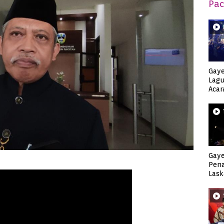
Pac
Gaye
Lagu
Acar
Djag
Gaye
Pen
Lask
Keca