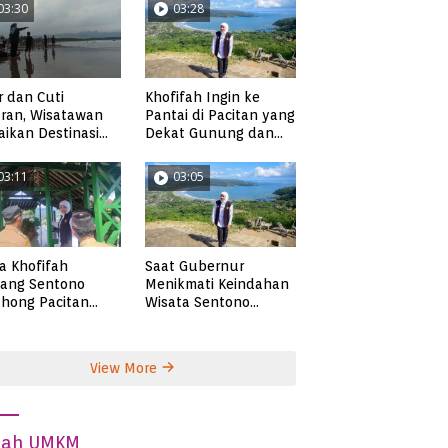
03:30
03:28
r dan Cuti
Khofifah Ingin ke
ran, Wisatawan
Pantai di Pacitan yang
ikan Destinasi
Dekat Gunung dan
ta di Pacitan
Persawahan, Pantai
Pangasan?
03:11
03:05
ta Khofifah
Saat Gubernur
tang Sentono
Menikmati Keindahan
hong Pacitan
Wisata Sentono
an Syekh Subakir
Genthong
View More
dah UMKM