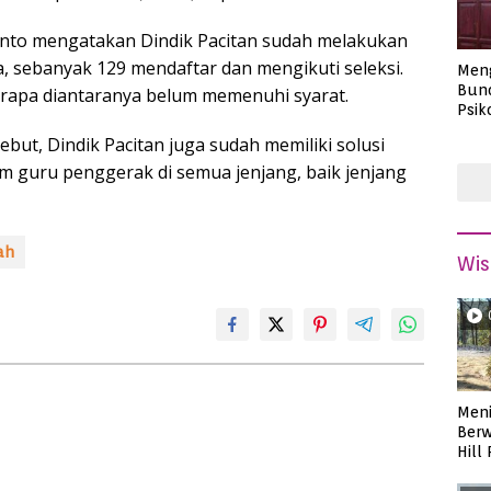
anto mengatakan Dindik Pacitan sudah melakukan
ia, sebanyak 129 mendaftar dan mengikuti seleksi.
Men
Bund
rapa diantaranya belum memenuhi syarat.
Psik
Masa
but, Dindik Pacitan juga sudah memiliki solusi
m guru penggerak di semua jenjang, baik jenjang
ah
Wis
Meni
Berw
Hill