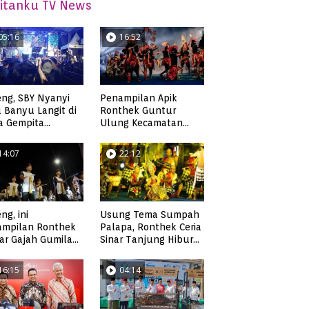
itanku TV News
05:16
16:52
ng, SBY Nyanyi
Penampilan Apik
 Banyu Langit di
Ronthek Guntur
a Gempita
Ulung Kecamatan
akarya Pacitan
Ngadirojo
14:07
22:12
ng, ini
Usung Tema Sumpah
ampilan Ronthek
Palapa, Ronthek Ceria
ar Gajah Gumilap
Sinar Tanjung Hibur
matan Arjosari
Masyarakat Pacitan di
FRP 2023
16:15
04:14