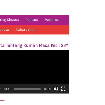
alog Khusus
Podcast
Peristiwa
ampus
Kabar Jatim
ita Tentang Rumah Masa Kecil SBY
o
er
00:00
07:09