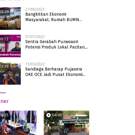
27/06/2023
03:29
Bangkitkan Ekonomi
Masyarakat, Rumah BUMN
Pacitan Pamerkan Puluhan
Produk UMKM Binaan
07/07/2022
38:13
Sentra Gerabah Purwoasri:
Potensi Produk Lokal Pacitan,
Kualitas Nasional
15/03/2022
03:39
Sandiaga Berharap Pujasera
OKE OCE Jadi Pusat Ekonomi
Baru di Pacitan
iner
04:25
04:49