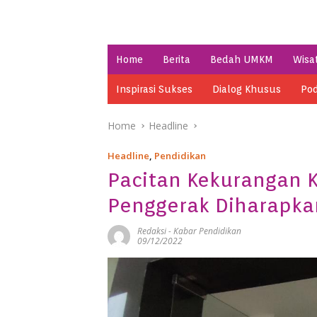
Home
Berita
Bedah UMKM
Wisa
Inspirasi Sukses
Dialog Khusus
Pod
Home
Headline
Headline
,
Pendidikan
Pacitan Kekurangan K
Penggerak Diharapkan
Redaksi
-
Kabar Pendidikan
09/12/2022