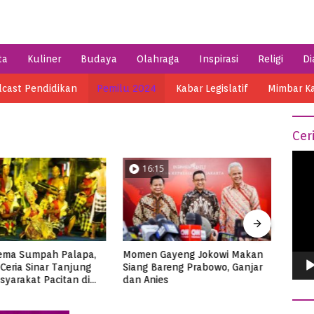
ta
Kuliner
Budaya
Olahraga
Inspirasi
Religi
Di
cast Pendidikan
Pemilu 2024
Kabar Legislatif
Mimbar K
Cer
Vide
16:15
0
Play
ema Sumpah Palapa,
Momen Gayeng Jokowi Makan
Semar
Ceria Sinar Tanjung
Siang Bareng Prabowo, Ganjar
Ribua
syarakat Pacitan di
dan Anies
Tuna
3