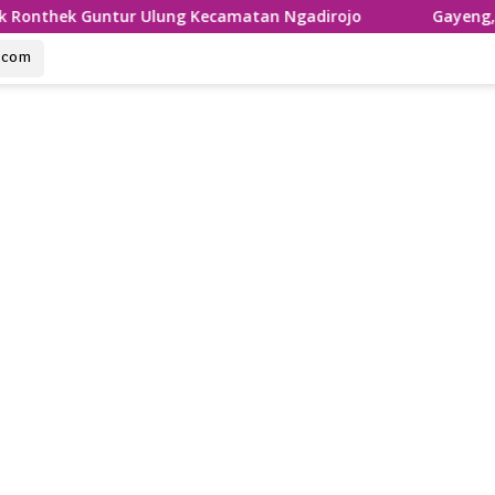
ntur Ulung Kecamatan Ngadirojo
Gayeng, ini Penampil
u.com