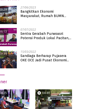
27/06/2023
03:29
Bangkitkan Ekonomi
Masyarakat, Rumah BUMN
Pacitan Pamerkan Puluhan
Produk UMKM Binaan
07/07/2022
38:13
Sentra Gerabah Purwoasri:
Potensi Produk Lokal Pacitan,
Kualitas Nasional
15/03/2022
03:39
Sandiaga Berharap Pujasera
OKE OCE Jadi Pusat Ekonomi
Baru di Pacitan
iner
04:25
04:49