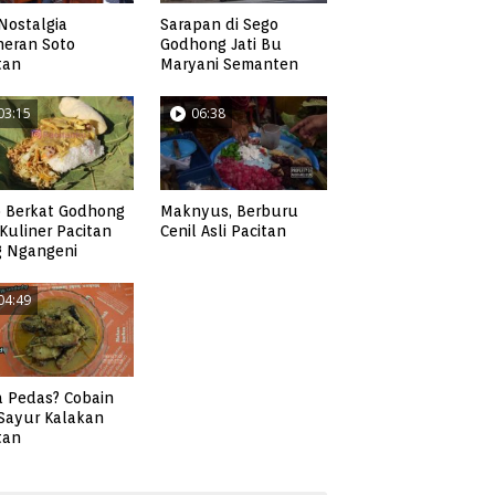
Nostalgia
Sarapan di Sego
neran Soto
Godhong Jati Bu
tan
Maryani Semanten
03:15
06:38
 Berkat Godhong
Maknyus, Berburu
, Kuliner Pacitan
Cenil Asli Pacitan
g Ngangeni
04:49
 Pedas? Cobain
 Sayur Kalakan
tan