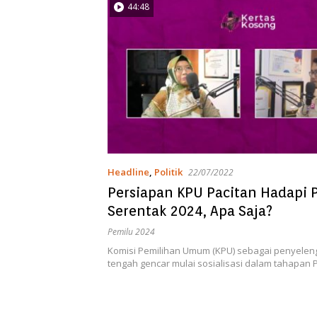
44:48
Headline
,
Politik
22/07/2022
Persiapan KPU Pacitan Hadapi 
Serentak 2024, Apa Saja?
Pemilu 2024
Komisi Pemilihan Umum (KPU) sebagai penyelen
tengah gencar mulai sosialisasi dalam tahapan P