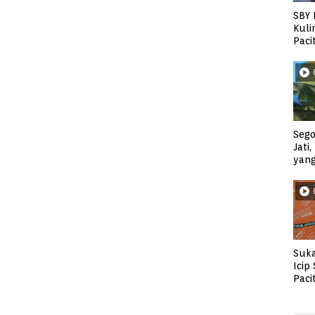
SBY 
Kuli
Paci
Sego
Jati
yan
Suka
Icip
Paci