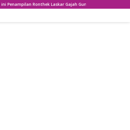
an Ronthek Laskar Gajah Gumilap Kecamatan Arjosari
U