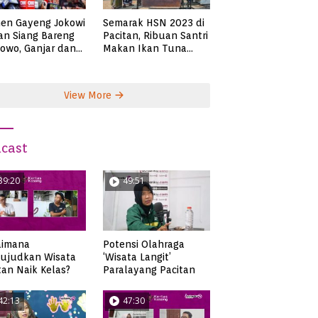
en Gayeng Jokowi
Semarak HSN 2023 di
n Siang Bareng
Pacitan, Ribuan Santri
owo, Ganjar dan
Makan Ikan Tuna
s
Super Jumbo
View More
cast
39:20
49:51
aimana
Potensi Olahraga
ujudkan Wisata
‘Wisata Langit’
tan Naik Kelas?
Paralayang Pacitan
42:13
47:30