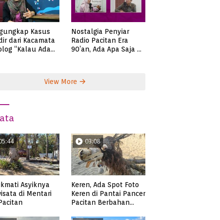
gungkap Kasus
Nostalgia Penyiar
ir dari Kacamata
Radio Pacitan Era
olog “Kalau Ada
90’an, Ada Apa Saja di
lah, Bicaralah..”
Zaman Itu?
View More
ata
05:44
03:08
kmati Asyiknya
Keren, Ada Spot Foto
isata di Mentari
Keren di Pantai Pancer
 Pacitan
Pacitan Berbahan
Sampah