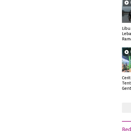
Libu
Leba
Rama
Wisa
Ceri
Ten
Gent
deng
Be