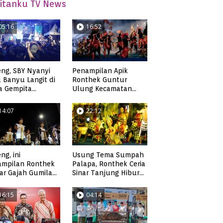
itanku TV News
05:16
16:52
ng, SBY Nyanyi
Penampilan Apik
 Banyu Langit di
Ronthek Guntur
a Gempita
Ulung Kecamatan
akarya Pacitan
Ngadirojo
14:07
22:12
ng, ini
Usung Tema Sumpah
ampilan Ronthek
Palapa, Ronthek Ceria
ar Gajah Gumilap
Sinar Tanjung Hibur
matan Arjosari
Masyarakat Pacitan di
FRP 2023
16:15
04:14