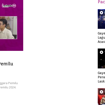
Pac
Gaye
Lagu
Acar
Djag
Pemilu
Gaye
Pen
Lask
ggara Pemilu
Keca
emilu 2024.