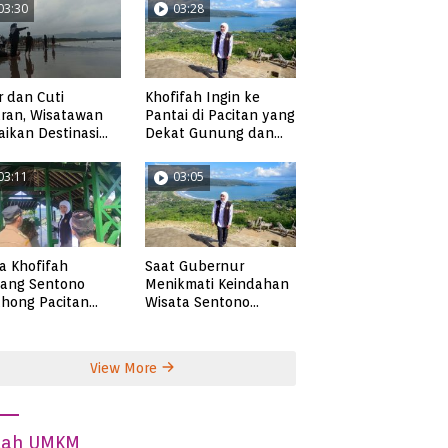
03:30
03:28
r dan Cuti
Khofifah Ingin ke
ran, Wisatawan
Pantai di Pacitan yang
ikan Destinasi
Dekat Gunung dan
ta di Pacitan
Persawahan, Pantai
Pangasan?
03:11
03:05
ta Khofifah
Saat Gubernur
tang Sentono
Menikmati Keindahan
hong Pacitan
Wisata Sentono
an Syekh Subakir
Genthong
View More
dah UMKM