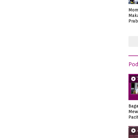
Mom
Maka
Prab
Anie
Pod
Bag
Mew
Paci