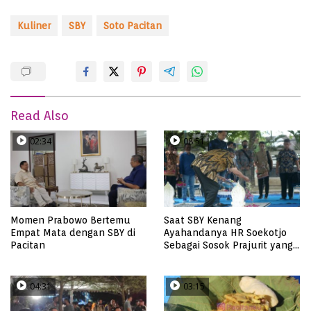
Kuliner
SBY
Soto Pacitan
Read Also
02:34
08:51
Momen Prabowo Bertemu
Saat SBY Kenang
Empat Mata dengan SBY di
Ayahandanya HR Soekotjo
Pacitan
Sebagai Sosok Prajurit yang
Lurus
04:31
03:15