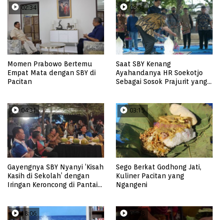
02:34
08:51
Momen Prabowo Bertemu
Saat SBY Kenang
Empat Mata dengan SBY di
Ayahandanya HR Soekotjo
Pacitan
Sebagai Sosok Prajurit yang
Lurus
04:31
03:15
Gayengnya SBY Nyanyi ‘Kisah
Sego Berkat Godhong Jati,
Kasih di Sekolah’ dengan
Kuliner Pacitan yang
Iringan Keroncong di Pantai
Ngangeni
Soge
18:06
06:38