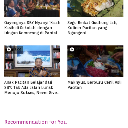
Gayengnya SBY Nyanyi ‘Kisah
Sego Berkat Godhong Jati,
Kasih di Sekolah’ dengan
Kuliner Pacitan yang
Iringan Keroncong di Pantai
Ngangeni
Soge
18:06
06:38
Anak Pacitan Belajar dari
Maknyus, Berburu Cenil Asli
SBY: Tak Ada Jalan Lunak
Pacitan
Menuju Sukses, Never Give
Up!
Recommendation for You