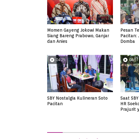
Momen Gayeng Jokowi Makan
Pesan Te
Siang Bareng Prabowo, Ganjar
Pacitan:
dan Anies
Domba
04:25
08:51
SBY Nostalgia Kulineran Soto
Saat SB
Pacitan
HR Soeko
Prajurit