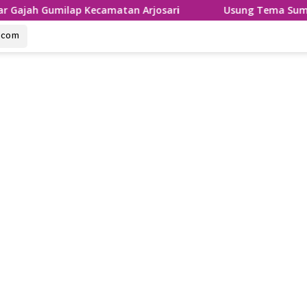
Kecamatan Arjosari
Usung Tema Sumpah Palapa, Ronthe
u.com