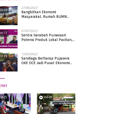
27/06/2023
03:29
Bangkitkan Ekonomi
Masyarakat, Rumah BUMN
Pacitan Pamerkan Puluhan
Produk UMKM Binaan
07/07/2022
38:13
Sentra Gerabah Purwoasri:
Potensi Produk Lokal Pacitan,
Kualitas Nasional
15/03/2022
03:39
Sandiaga Berharap Pujasera
OKE OCE Jadi Pusat Ekonomi
Baru di Pacitan
iner
04:25
04:49