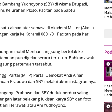
lo Bambang Yudhoyono (SBY) di wisma Drupadi,
Mom
i, Kelurahan Ploso, Pacitan pada Sabtu
Maka
Prab
Anie
atu almamater semasa di Akademi Militer (Akmil)
gan kerja ke Koramil 0801/01 Pacitan pada hari
ombongan mobil Menhan langsung bertolak ke
Pod
emuan pun digelar secara tertutup. Bahkan awak
angsung pertemuan tersebut.
ggi Partai (MTP) Partai Demokat Andi Alfian
uan Prabowo dan SBY melalui akun instagramnya.
Bag
Mew
rangeng, Prabowo dan SBY duduk berdua saling
Paci
ngan latar belakang lukisan karya SBY dan foto
tiani Herawati atau Ani Yudhoyono.