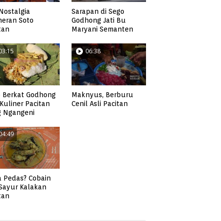
Sarapan di Sego
Nostalgia
Godhong Jati Bu
neran Soto
Maryani Semanten
tan
03:15
06:38
 Berkat Godhong
Maknyus, Berburu
, Kuliner Pacitan
Cenil Asli Pacitan
g Ngangeni
04:49
 Pedas? Cobain
 Sayur Kalakan
tan