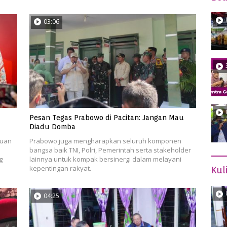
03:06
Pesan Tegas Prabowo di Pacitan: Jangan Mau
Diadu Domba
muan
Prabowo juga mengharapkan seluruh komponen
bangsa baik TNI, Polri, Pemerintah serta stakeholder
g
lainnya untuk kompak bersinergi dalam melayani
kepentingan rakyat.
Kul
04:25