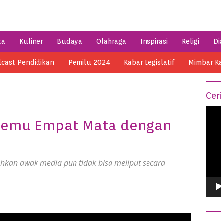
ta
Kuliner
Budaya
Olahraga
Inspirasi
Religi
Di
cast Pendidikan
Pemilu 2024
Kabar Legislatif
Mimbar K
Cer
Vide
temu Empat Mata dengan
Play
ahkan awak media pun tidak bisa meliput secara