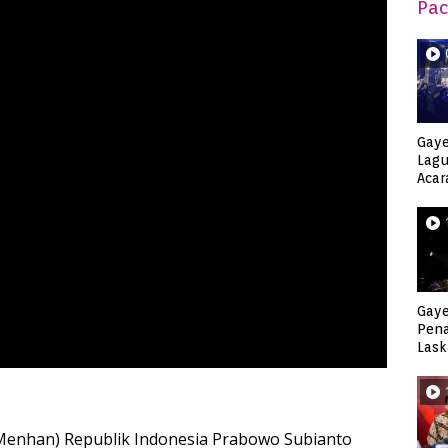
Pac
Gaye
Lagu
Acar
Djag
Gaye
Pen
Lask
Keca
Menhan) Republik Indonesia Prabowo Subianto