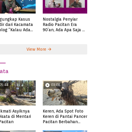
gungkap Kasus
Nostalgia Penyiar
ir dari Kacamata
Radio Pacitan Era
olog “Kalau Ada
90’an, Ada Apa Saja di
lah, Bicaralah..”
Zaman Itu?
View More
ata
05:44
03:08
kmati Asyiknya
Keren, Ada Spot Foto
isata di Mentari
Keren di Pantai Pancer
 Pacitan
Pacitan Berbahan
Sampah