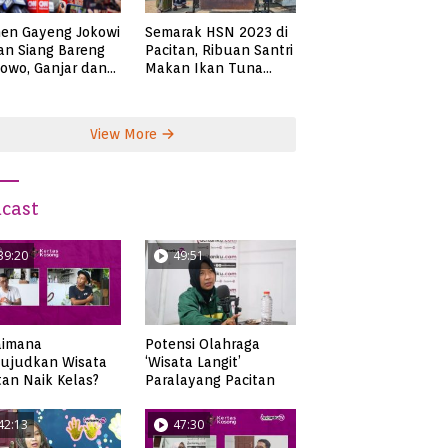
Semarak HSN 2023 di
en Gayeng Jokowi
Pacitan, Ribuan Santri
n Siang Bareng
Makan Ikan Tuna
owo, Ganjar dan
Super Jumbo
s
View More
cast
39:20
49:51
aimana
Potensi Olahraga
ujudkan Wisata
‘Wisata Langit’
tan Naik Kelas?
Paralayang Pacitan
42:13
47:30