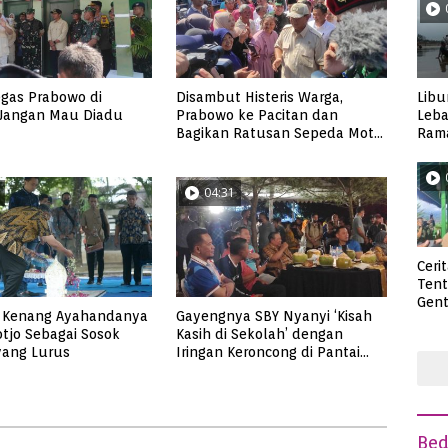
Libu
gas Prabowo di
Disambut Histeris Warga,
Leba
 Jangan Mau Diadu
Prabowo ke Pacitan dan
Rama
Bagikan Ratusan Sepeda Motor
Wisa
Trail untuk Babinsa
04:31
Ceri
Ten
Gent
Y Kenang Ayahandanya
Gayengnya SBY Nyanyi ‘Kisah
deng
tjo Sebagai Sosok
Kasih di Sekolah’ dengan
 yang Lurus
Iringan Keroncong di Pantai
Soge
Be