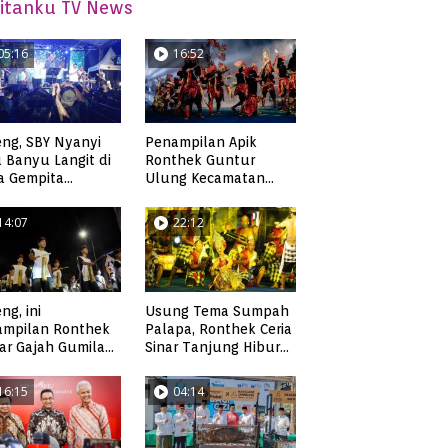
itanku TV News
05:16
16:52
ng, SBY Nyanyi
Penampilan Apik
 Banyu Langit di
Ronthek Guntur
a Gempita
Ulung Kecamatan
akarya Pacitan
Ngadirojo
14:07
22:12
ng, ini
Usung Tema Sumpah
ampilan Ronthek
Palapa, Ronthek Ceria
ar Gajah Gumilap
Sinar Tanjung Hibur
matan Arjosari
Masyarakat Pacitan di
FRP 2023
16:15
04:14