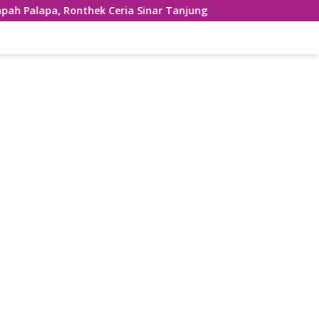
k Ceria Sinar Tanjung Hibur Masyarakat Pacitan di FRP 2023