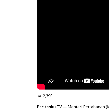
2,390
Pacitanku TV
— Menteri Pertahanan (