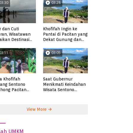
03:30
03:28
r dan Cuti
Khofifah Ingin ke
ran, Wisatawan
Pantai di Pacitan yang
ikan Destinasi
Dekat Gunung dan
ta di Pacitan
Persawahan, Pantai
Pangasan?
03:11
03:05
ta Khofifah
Saat Gubernur
tang Sentono
Menikmati Keindahan
hong Pacitan
Wisata Sentono
an Syekh Subakir
Genthong
View More
dah UMKM