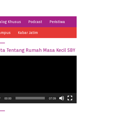
alog Khusus
Podcast
Peristiwa
ampus
Kabar Jatim
ita Tentang Rumah Masa Kecil SBY
o
er
00:00
07:09