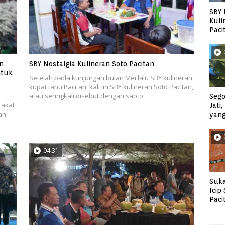
SBY 
Kuli
Paci
n
SBY Nostalgia Kulineran Soto Pacitan
ntuk
Setelah pada kunjungan bulan Mei lalu SBY kulineran
kupat tahu Pacitan, kali ini SBY kulineran Soto Pacitan,
atau seringkali disebut dengan saoto.
Sego
rakat
Jati
an
yan
04:31
Suka
Icip
Paci