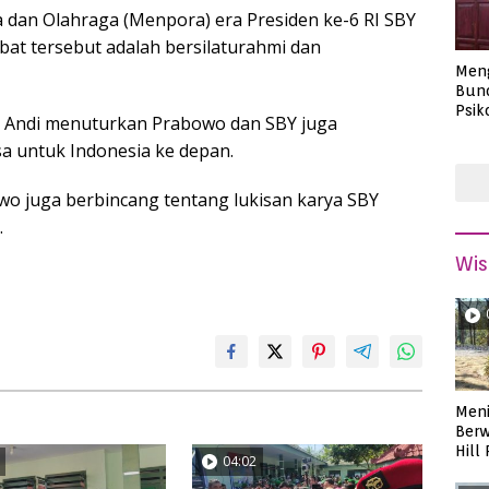
 dan Olahraga (Menpora) era Presiden ke-6 RI SBY
at tersebut adalah bersilaturahmi dan
Men
Bund
Psik
a, Andi menuturkan Prabowo dan SBY juga
Masa
 untuk Indonesia ke depan.
wo juga berbincang tentang lukisan karya SBY
.
Wis
Meni
Berw
Hill
04:02