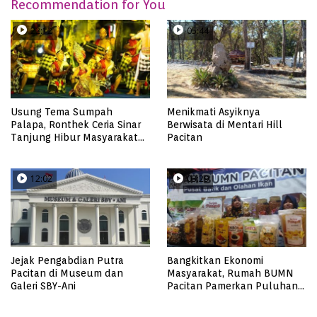
Recommendation for You
22:12
05:44
Usung Tema Sumpah
Menikmati Asyiknya
Palapa, Ronthek Ceria Sinar
Berwisata di Mentari Hill
Tanjung Hibur Masyarakat
Pacitan
Pacitan di FRP 2023
12:02
03:29
Jejak Pengabdian Putra
Bangkitkan Ekonomi
Pacitan di Museum dan
Masyarakat, Rumah BUMN
Galeri SBY-Ani
Pacitan Pamerkan Puluhan
Produk UMKM Binaan