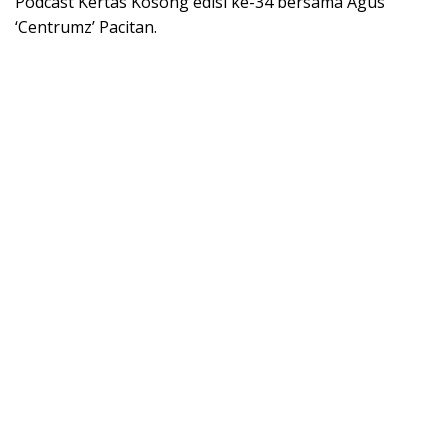
Podcast Kertas Kosong edisi ke-34 bersama Agus
‘Centrumz’ Pacitan.