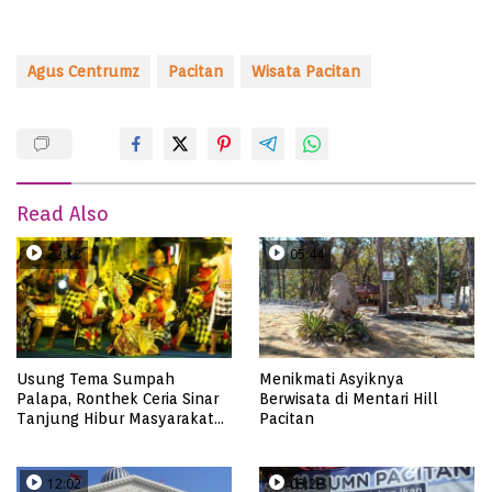
Agus Centrumz
Pacitan
Wisata Pacitan
Read Also
22:12
05:44
Usung Tema Sumpah
Menikmati Asyiknya
Palapa, Ronthek Ceria Sinar
Berwisata di Mentari Hill
Tanjung Hibur Masyarakat
Pacitan
Pacitan di FRP 2023
12:02
03:29