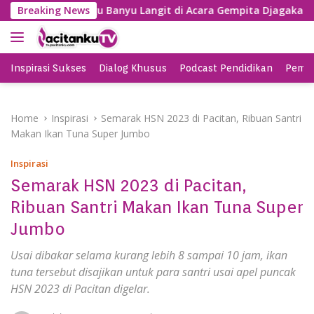
S
g, SBY Nyanyi Lagu Banyu Langit di Acara Gempita Djagakarya 
Breaking News
k
i
p
t
Inspirasi Sukses
Dialog Khusus
Podcast Pendidikan
Pemil
o
c
o
Home
Inspirasi
Semarak HSN 2023 di Pacitan, Ribuan Santri
n
Makan Ikan Tuna Super Jumbo
t
e
Inspirasi
n
Semarak HSN 2023 di Pacitan,
t
Ribuan Santri Makan Ikan Tuna Super
Jumbo
Usai dibakar selama kurang lebih 8 sampai 10 jam, ikan
tuna tersebut disajikan untuk para santri usai apel puncak
HSN 2023 di Pacitan digelar.