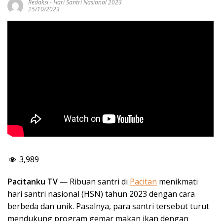
Redaksi
-
Hari Santri Nasional 2023
25/10/2023
3,989
Pacitanku TV
— Ribuan santri di
Pacitan
menikmati
hari santri nasional (HSN) tahun 2023 dengan cara
berbeda dan unik. Pasalnya, para santri tersebut turut
mendukung program gemar makan ikan dengan