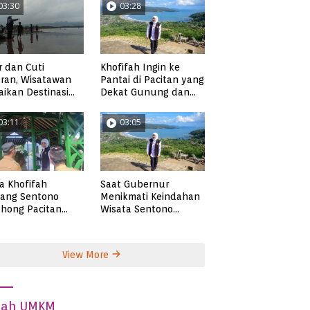
03:30
03:28
r dan Cuti
Khofifah Ingin ke
ran, Wisatawan
Pantai di Pacitan yang
ikan Destinasi
Dekat Gunung dan
ta di Pacitan
Persawahan, Pantai
Pangasan?
03:11
03:05
ta Khofifah
Saat Gubernur
tang Sentono
Menikmati Keindahan
hong Pacitan
Wisata Sentono
an Syekh Subakir
Genthong
View More
dah UMKM