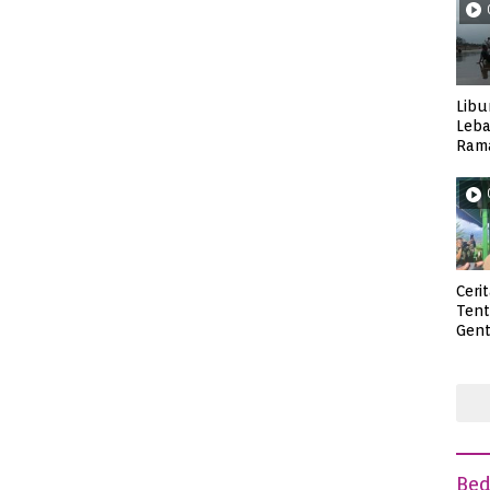
Libu
Leba
Rama
Wisa
Ceri
Ten
Gent
deng
Be