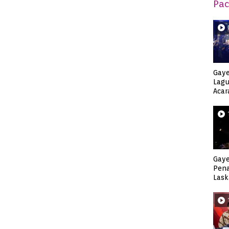
Pac
Gaye
Lagu
Acar
Djag
Gaye
Pen
Lask
Keca