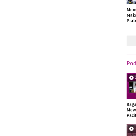
Mom
Maka
Prab
Anie
Pod
Bag
Mew
Paci