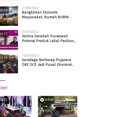
27/06/2023
03:29
Bangkitkan Ekonomi
Masyarakat, Rumah BUMN
Pacitan Pamerkan Puluhan
Produk UMKM Binaan
07/07/2022
38:13
Sentra Gerabah Purwoasri:
Potensi Produk Lokal Pacitan,
Kualitas Nasional
15/03/2022
03:39
Sandiaga Berharap Pujasera
OKE OCE Jadi Pusat Ekonomi
Baru di Pacitan
iner
04:25
04:49