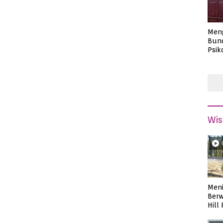
Men
Bund
Psik
Masa
Wis
Meni
Berw
Hill