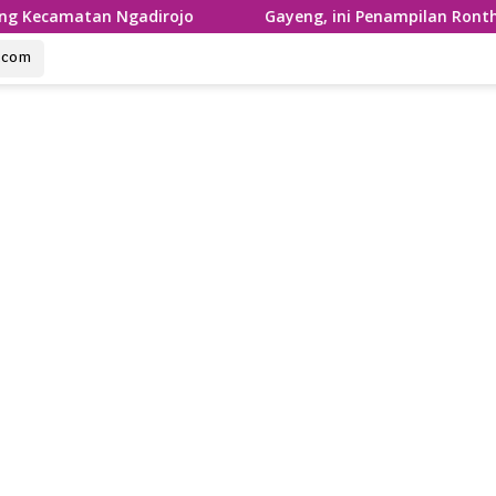
n Ngadirojo
Gayeng, ini Penampilan Ronthek Laskar G
u.com