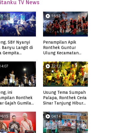
itanku TV News
05:16
16:52
ng, SBY Nyanyi
Penampilan Apik
 Banyu Langit di
Ronthek Guntur
a Gempita
Ulung Kecamatan
akarya Pacitan
Ngadirojo
14:07
22:12
ng, ini
Usung Tema Sumpah
ampilan Ronthek
Palapa, Ronthek Ceria
ar Gajah Gumilap
Sinar Tanjung Hibur
matan Arjosari
Masyarakat Pacitan di
FRP 2023
16:15
04:14