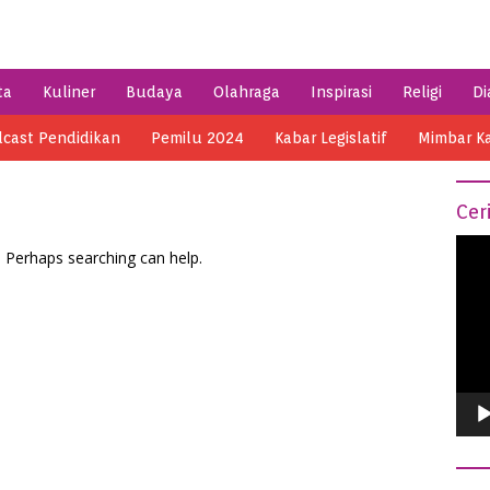
ta
Kuliner
Budaya
Olahraga
Inspirasi
Religi
Di
cast Pendidikan
Pemilu 2024
Kabar Legislatif
Mimbar K
Cer
Vide
. Perhaps searching can help.
Play