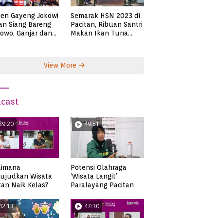
en Gayeng Jokowi
Semarak HSN 2023 di
n Siang Bareng
Pacitan, Ribuan Santri
owo, Ganjar dan
Makan Ikan Tuna
s
Super Jumbo
View More
cast
39:20
49:51
aimana
Potensi Olahraga
ujudkan Wisata
‘Wisata Langit’
tan Naik Kelas?
Paralayang Pacitan
42:13
47:30