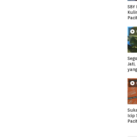
SBY 
Kuli
Paci
Sego
Jati
yan
Suka
Icip
Paci