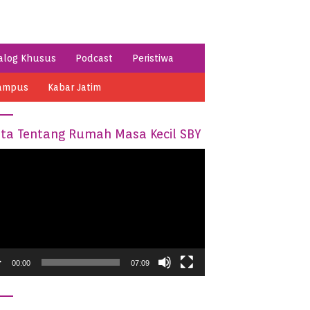
alog Khusus
Podcast
Peristiwa
ampus
Kabar Jatim
ita Tentang Rumah Masa Kecil SBY
o
er
00:00
07:09