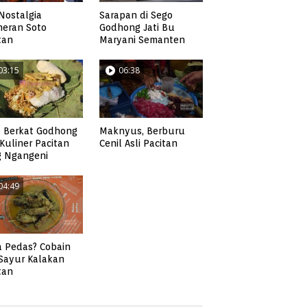
Nostalgia
Sarapan di Sego
neran Soto
Godhong Jati Bu
tan
Maryani Semanten
03:15
06:38
 Berkat Godhong
Maknyus, Berburu
, Kuliner Pacitan
Cenil Asli Pacitan
g Ngangeni
04:49
 Pedas? Cobain
 Sayur Kalakan
tan