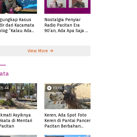
gungkap Kasus
Nostalgia Penyiar
ir dari Kacamata
Radio Pacitan Era
olog “Kalau Ada
90’an, Ada Apa Saja di
lah, Bicaralah..”
Zaman Itu?
View More
ata
05:44
03:08
kmati Asyiknya
Keren, Ada Spot Foto
isata di Mentari
Keren di Pantai Pancer
 Pacitan
Pacitan Berbahan
Sampah