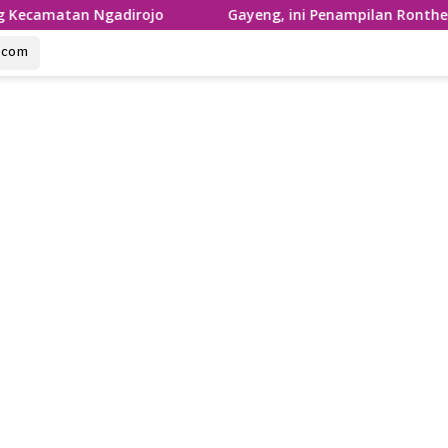
 Ngadirojo
Gayeng, ini Penampilan Ronthek Laskar Gaj
u.com