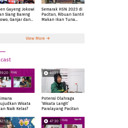
en Gayeng Jokowi
Semarak HSN 2023 di
n Siang Bareng
Pacitan, Ribuan Santri
owo, Ganjar dan
Makan Ikan Tuna
s
Super Jumbo
View More
cast
39:20
49:51
aimana
Potensi Olahraga
ujudkan Wisata
‘Wisata Langit’
tan Naik Kelas?
Paralayang Pacitan
42:13
47:30