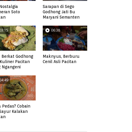
Nostalgia
Sarapan di Sego
neran Soto
Godhong Jati Bu
tan
Maryani Semanten
03:15
06:38
 Berkat Godhong
Maknyus, Berburu
, Kuliner Pacitan
Cenil Asli Pacitan
g Ngangeni
04:49
 Pedas? Cobain
 Sayur Kalakan
tan