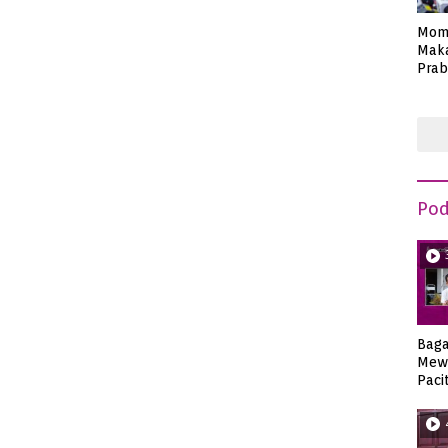
Mom
Maka
Prab
Anie
Pod
Bag
Mew
Paci