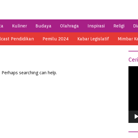
ta
Kuliner
Budaya
Olahraga
Inspirasi
Religi
Di
cast Pendidikan
Pemilu 2024
Kabar Legislatif
Mimbar K
Cer
Vide
. Perhaps searching can help.
Play