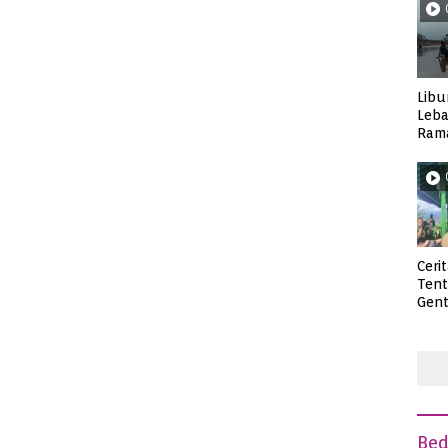
Libu
Leba
Rama
Wisa
Ceri
Ten
Gent
deng
Be