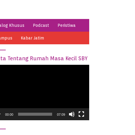
alog Khusus
Podcast
Peristiwa
ampus
Kabar Jatim
ita Tentang Rumah Masa Kecil SBY
o
er
00:00
07:09