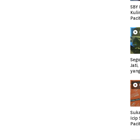
SBY 
Kuli
Paci
Sego
Jati
yan
Suka
Icip
Paci