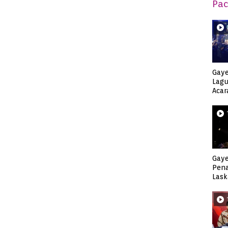
Pac
Gaye
Lagu
Acar
Djag
Gaye
Pen
Lask
Keca