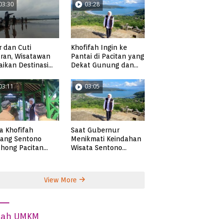
03:30
03:28
r dan Cuti
Khofifah Ingin ke
ran, Wisatawan
Pantai di Pacitan yang
ikan Destinasi
Dekat Gunung dan
ta di Pacitan
Persawahan, Pantai
Pangasan?
03:11
03:05
ta Khofifah
Saat Gubernur
tang Sentono
Menikmati Keindahan
hong Pacitan
Wisata Sentono
an Syekh Subakir
Genthong
View More
dah UMKM