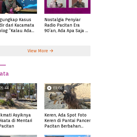
gungkap Kasus
Nostalgia Penyiar
ir dari Kacamata
Radio Pacitan Era
olog “Kalau Ada
90’an, Ada Apa Saja di
lah, Bicaralah..”
Zaman Itu?
View More
ata
05:44
03:08
kmati Asyiknya
Keren, Ada Spot Foto
isata di Mentari
Keren di Pantai Pancer
 Pacitan
Pacitan Berbahan
Sampah