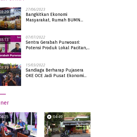
27/06/2023
03:29
Bangkitkan Ekonomi
Masyarakat, Rumah BUMN
Pacitan Pamerkan Puluhan
Produk UMKM Binaan
07/07/2022
38:13
Sentra Gerabah Purwoasri:
Potensi Produk Lokal Pacitan,
Kualitas Nasional
15/03/2022
03:39
Sandiaga Berharap Pujasera
OKE OCE Jadi Pusat Ekonomi
Baru di Pacitan
iner
04:25
04:49