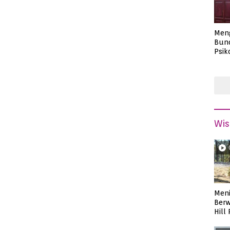
Men
Bund
Psik
Masa
Wis
Meni
Berw
Hill