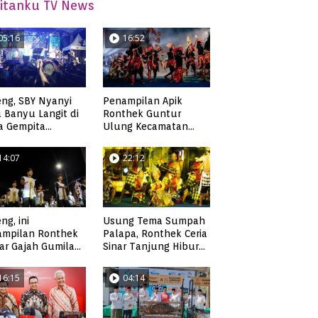
itanku TV News
05:16
16:52
ng, SBY Nyanyi
Penampilan Apik
 Banyu Langit di
Ronthek Guntur
a Gempita
Ulung Kecamatan
akarya Pacitan
Ngadirojo
14:07
22:12
ng, ini
Usung Tema Sumpah
ampilan Ronthek
Palapa, Ronthek Ceria
ar Gajah Gumilap
Sinar Tanjung Hibur
matan Arjosari
Masyarakat Pacitan di
FRP 2023
16:15
04:14