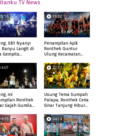
itanku TV News
05:16
16:52
ng, SBY Nyanyi
Penampilan Apik
 Banyu Langit di
Ronthek Guntur
a Gempita
Ulung Kecamatan
akarya Pacitan
Ngadirojo
14:07
22:12
ng, ini
Usung Tema Sumpah
ampilan Ronthek
Palapa, Ronthek Ceria
ar Gajah Gumilap
Sinar Tanjung Hibur
matan Arjosari
Masyarakat Pacitan di
FRP 2023
16:15
04:14