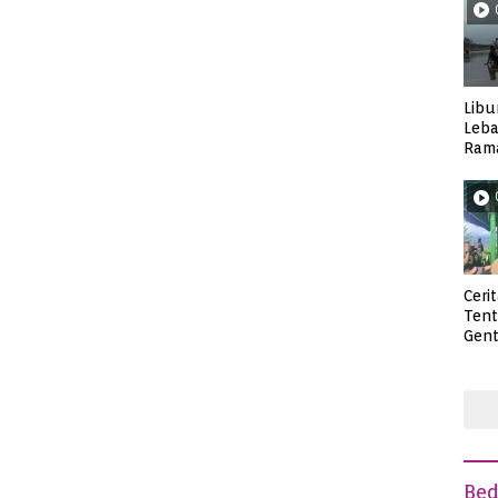
Libu
Leba
Rama
Wisa
Ceri
Ten
Gent
deng
Be