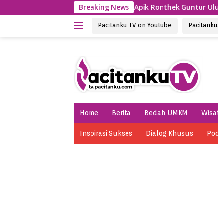
Skip
tan
Penampilan Apik Ronthek Guntur Ulung Kecamatan
Breaking News
to
content
Pacitanku TV on Youtube
Pacitank
Home
Berita
Bedah UMKM
Wisa
Inspirasi Sukses
Dialog Khusus
Pod