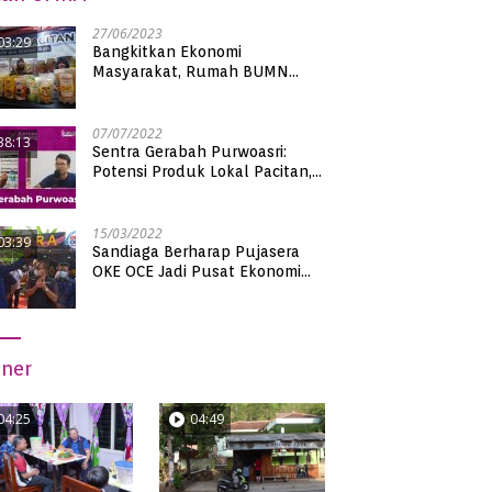
27/06/2023
03:29
Bangkitkan Ekonomi
Masyarakat, Rumah BUMN
Pacitan Pamerkan Puluhan
Produk UMKM Binaan
07/07/2022
38:13
Sentra Gerabah Purwoasri:
Potensi Produk Lokal Pacitan,
Kualitas Nasional
15/03/2022
03:39
Sandiaga Berharap Pujasera
OKE OCE Jadi Pusat Ekonomi
Baru di Pacitan
iner
04:25
04:49