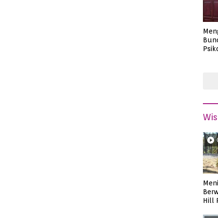
Men
Bund
Psik
Masa
Wis
Meni
Berw
Hill