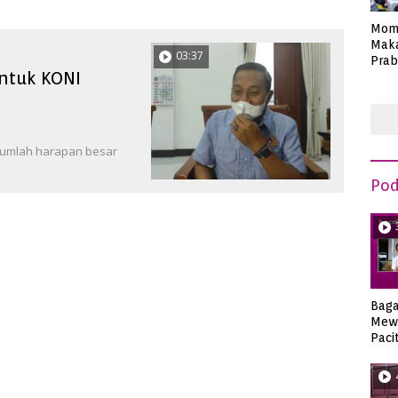
Mom
Maka
03:37
Prab
untuk KONI
Anie
sejumlah harapan besar
Pod
Bag
Mew
Paci