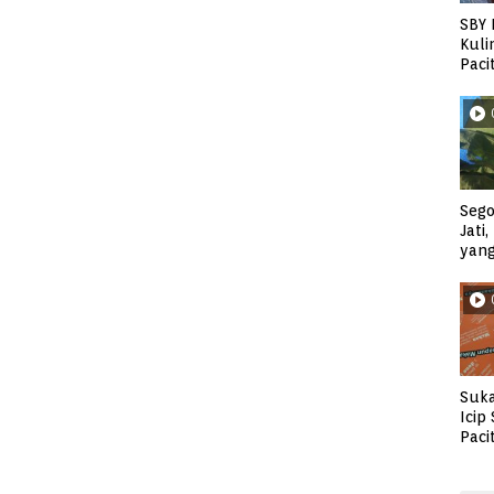
SBY 
Kuli
Paci
Sego
Jati
yan
Suka
Icip
Paci