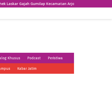
ah Gumilap Kecamatan Arjosari
Usung Tema Sumpah Pal
alog Khusus
Podcast
Peristiwa
ampus
Kabar Jatim