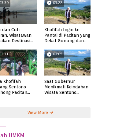
03:30
03:28
r dan Cuti
Khofifah Ingin ke
ran, Wisatawan
Pantai di Pacitan yang
ikan Destinasi
Dekat Gunung dan
ta di Pacitan
Persawahan, Pantai
Pangasan?
03:11
03:05
ta Khofifah
Saat Gubernur
tang Sentono
Menikmati Keindahan
hong Pacitan
Wisata Sentono
an Syekh Subakir
Genthong
View More
dah UMKM