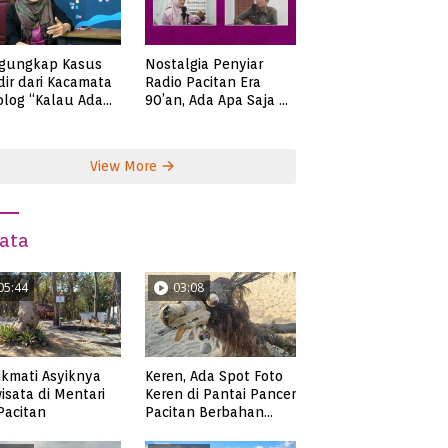
gungkap Kasus
Nostalgia Penyiar
ir dari Kacamata
Radio Pacitan Era
olog “Kalau Ada
90’an, Ada Apa Saja di
lah, Bicaralah..”
Zaman Itu?
View More
ata
05:44
03:08
kmati Asyiknya
Keren, Ada Spot Foto
isata di Mentari
Keren di Pantai Pancer
 Pacitan
Pacitan Berbahan
Sampah