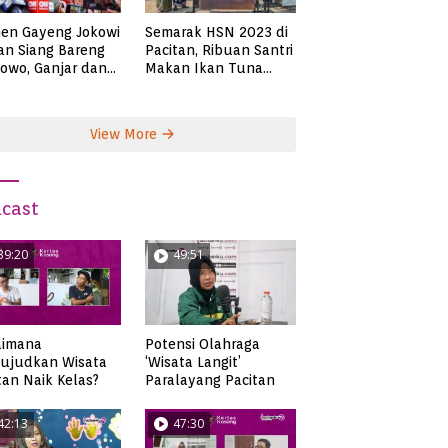
en Gayeng Jokowi
Semarak HSN 2023 di
n Siang Bareng
Pacitan, Ribuan Santri
owo, Ganjar dan
Makan Ikan Tuna
s
Super Jumbo
View More
cast
39:20
49:51
aimana
Potensi Olahraga
ujudkan Wisata
‘Wisata Langit’
tan Naik Kelas?
Paralayang Pacitan
42:13
47:30