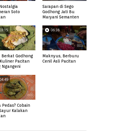
Nostalgia
Sarapan di Sego
neran Soto
Godhong Jati Bu
tan
Maryani Semanten
03:15
06:38
 Berkat Godhong
Maknyus, Berburu
, Kuliner Pacitan
Cenil Asli Pacitan
g Ngangeni
04:49
 Pedas? Cobain
 Sayur Kalakan
tan