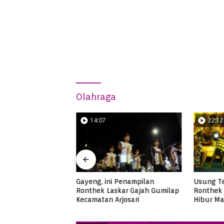
Olahraga
14:07
22:12
Apik Ronthek
Gayeng, ini Penampilan
Usung T
ng Kecamatan
Ronthek Laskar Gajah Gumilap
Ronthek 
Kecamatan Arjosari
Hibur Ma
FRP 202