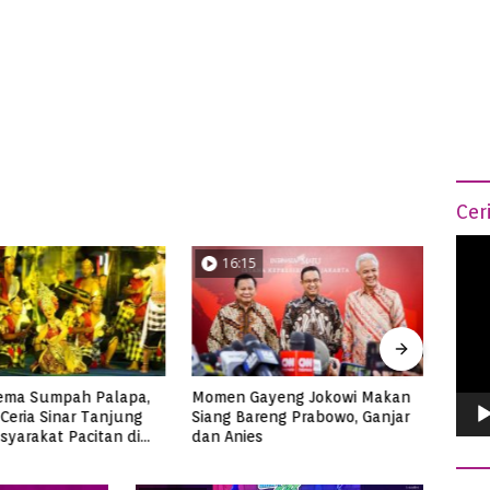
Cer
Vide
16:15
0
Play
ema Sumpah Palapa,
Momen Gayeng Jokowi Makan
Semar
Ceria Sinar Tanjung
Siang Bareng Prabowo, Ganjar
Ribua
syarakat Pacitan di
dan Anies
Tuna
3