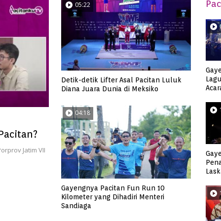
Pac
05:22
Gaye
Lagu
Detik-detik Lifter Asal Pacitan Luluk
Acar
Diana Juara Dunia di Meksiko
Djag
04:18
Pacitan?
orprov Jatim VII
Gaye
Pen
Lask
Keca
Gayengnya Pacitan Fun Run 10
Kilometer yang Dihadiri Menteri
Sandiaga