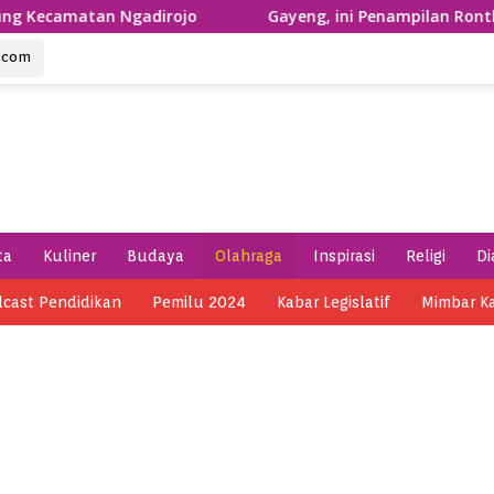
 Ngadirojo
Gayeng, ini Penampilan Ronthek Laskar Gaj
u.com
ta
Kuliner
Budaya
Olahraga
Inspirasi
Religi
Di
cast Pendidikan
Pemilu 2024
Kabar Legislatif
Mimbar K