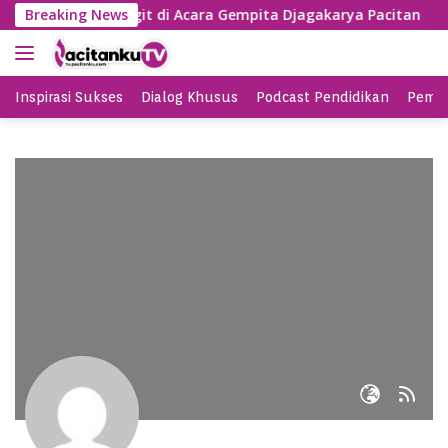
S
 Lagu Banyu Langit di Acara Gempita Djagakarya Pacitan
Breaking News
k
i
p
t
Inspirasi Sukses
Dialog Khusus
Podcast Pendidikan
Pemil
o
c
o
n
t
e
n
t