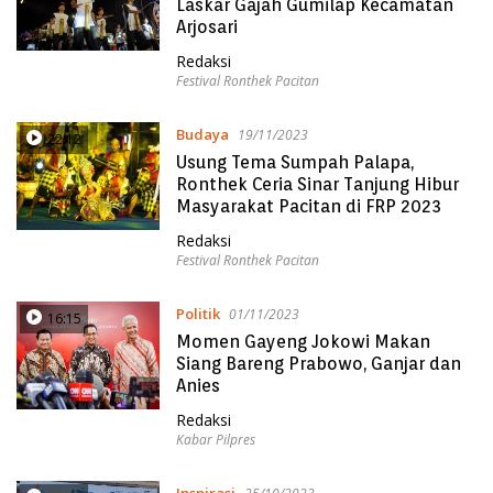
Laskar Gajah Gumilap Kecamatan
Arjosari
Redaksi
Festival Ronthek Pacitan
Budaya
19/11/2023
22:12
Usung Tema Sumpah Palapa,
Ronthek Ceria Sinar Tanjung Hibur
Masyarakat Pacitan di FRP 2023
Redaksi
Festival Ronthek Pacitan
Politik
01/11/2023
16:15
Momen Gayeng Jokowi Makan
Siang Bareng Prabowo, Ganjar dan
Anies
Redaksi
Kabar Pilpres