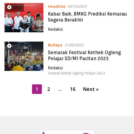
Headline
09/10/2023
03:57
Kabar Baik, BMKG Prediksi Kemarau
Segera Berakhir
Redaksi
Budaya
31/08/2023
03:18
Semarak Festival Kethek Ogleng
Pelajar SD/MI Pacitan 2023
Redaksi
Festival Kethek Ogleng Pelajar 2023
P
1
2
…
16
Next »
o
s
t
s
p