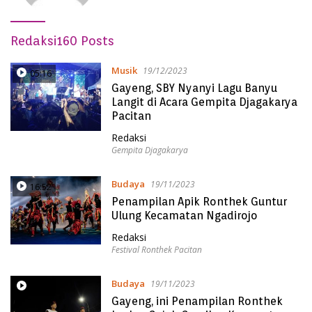
Redaksi
160 Posts
Musik
19/12/2023
05:16
Gayeng, SBY Nyanyi Lagu Banyu
Langit di Acara Gempita Djagakarya
Pacitan
Redaksi
Gempita Djagakarya
Budaya
19/11/2023
16:52
Penampilan Apik Ronthek Guntur
Ulung Kecamatan Ngadirojo
Redaksi
Festival Ronthek Pacitan
Budaya
19/11/2023
14:07
Gayeng, ini Penampilan Ronthek