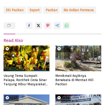
ESI Pacitan
Esport
Pacitan
Rio Ardian Permana
Read Also
22:12
05:44
Usung Tema Sumpah
Menikmati Asyiknya
Palapa, Ronthek Ceria Sinar
Berwisata di Mentari Hill
Tanjung Hibur Masyarakat
Pacitan
Pacitan di FRP 2023
12:02
03:29