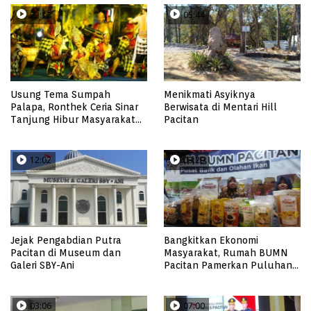
22:12
05:44
Usung Tema Sumpah
Menikmati Asyiknya
Palapa, Ronthek Ceria Sinar
Berwisata di Mentari Hill
Tanjung Hibur Masyarakat
Pacitan
Pacitan di FRP 2023
12:02
03:29
Jejak Pengabdian Putra
Bangkitkan Ekonomi
Pacitan di Museum dan
Masyarakat, Rumah BUMN
Galeri SBY-Ani
Pacitan Pamerkan Puluhan
Produk UMKM Binaan
03:06
07:00