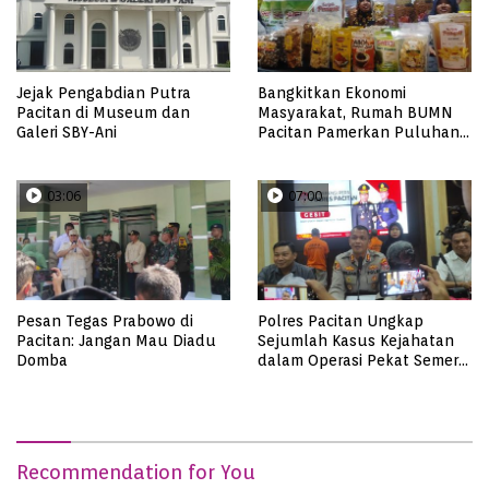
Jejak Pengabdian Putra
Bangkitkan Ekonomi
Pacitan di Museum dan
Masyarakat, Rumah BUMN
Galeri SBY-Ani
Pacitan Pamerkan Puluhan
Produk UMKM Binaan
03:06
07:00
Pesan Tegas Prabowo di
Polres Pacitan Ungkap
Pacitan: Jangan Mau Diadu
Sejumlah Kasus Kejahatan
Domba
dalam Operasi Pekat Semeru
2023, dari Kasus Judi,
Curanmor Hingga
Pencabulan
Recommendation for You