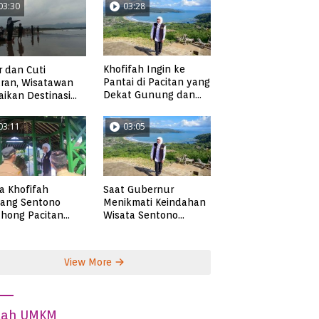
03:30
03:28
Khofifah Ingin ke
r dan Cuti
Pantai di Pacitan yang
ran, Wisatawan
Dekat Gunung dan
ikan Destinasi
Persawahan, Pantai
ta di Pacitan
Pangasan?
03:11
03:05
ta Khofifah
Saat Gubernur
tang Sentono
Menikmati Keindahan
hong Pacitan
Wisata Sentono
an Syekh Subakir
Genthong
View More
dah UMKM