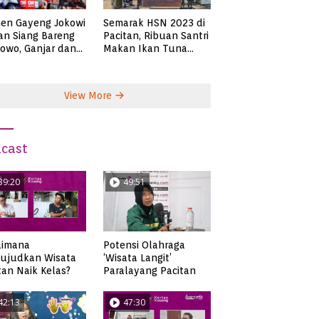
Semarak HSN 2023 di
en Gayeng Jokowi
Pacitan, Ribuan Santri
n Siang Bareng
Makan Ikan Tuna
owo, Ganjar dan
Super Jumbo
s
View More
cast
39:20
49:51
aimana
Potensi Olahraga
ujudkan Wisata
‘Wisata Langit’
tan Naik Kelas?
Paralayang Pacitan
42:13
47:30