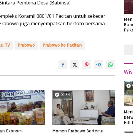
Bintara Pembina Desa (Babinsa).
mpleks Koramil 0801/01 Pacitan untuk sekedar
Men
 Prabowo juga menyempatkan berfoto bersama
Bund
Psik
Masa
ku TV
Prabowo
Prabowo ke Pacitan
Wis
02:34
Meni
Berw
Hill
kan Ekonomi
Momen Prabowo Bertemu