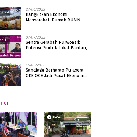
27/06/2023
03:29
Bangkitkan Ekonomi
Masyarakat, Rumah BUMN
Pacitan Pamerkan Puluhan
Produk UMKM Binaan
07/07/2022
38:13
Sentra Gerabah Purwoasri:
Potensi Produk Lokal Pacitan,
Kualitas Nasional
15/03/2022
03:39
Sandiaga Berharap Pujasera
OKE OCE Jadi Pusat Ekonomi
Baru di Pacitan
iner
04:25
04:49