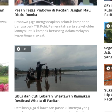
SBY 
Kuli
gan
Pesan Tegas Prabowo di Pacitan: Jangan Mau
Paci
Diadu Domba
 awak
Prabowo juga mengharapkan seluruh komponen
bangsa baik TNI, Polri, Pemerintah serta stakeholder
lainnya untuk kompak bersinergi dalam melayani
kepentingan rakyat.
Sego
03:30
Jati
yan
Suka
Icip
Libur dan Cuti Lebaran, Wisatawan Ramaikan
Paci
Destinasi Wisata di Pacitan
Demikian juga di kawasan pasar kulinernya yang