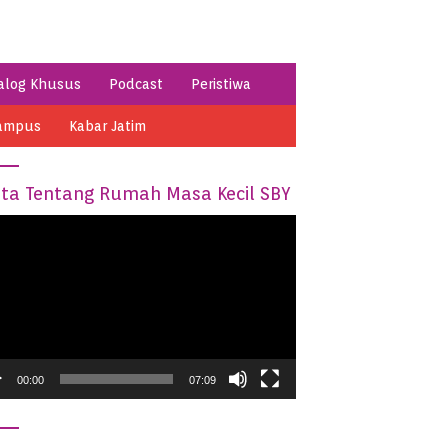
alog Khusus
Podcast
Peristiwa
ampus
Kabar Jatim
ita Tentang Rumah Masa Kecil SBY
o
er
00:00
07:09