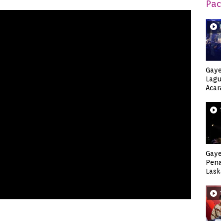
Pac
Gaye
Lagu
Acar
Djag
Gaye
Pen
Lask
Keca