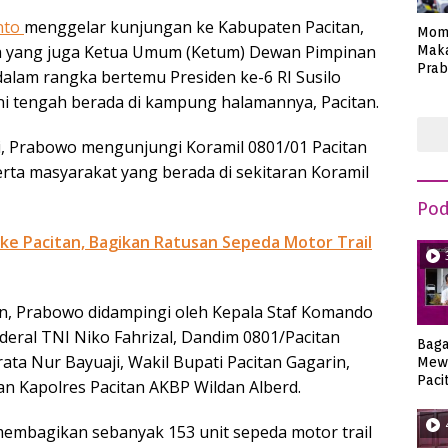
nto
menggelar kunjungan ke Kabupaten Pacitan,
Mom
ia yang juga Ketua Umum (Ketum) Dewan Pimpinan
Maka
Prab
 dalam rangka bertemu Presiden ke-6 RI Susilo
Anie
i tengah berada di kampung halamannya, Pacitan.
, Prabowo mengunjungi Koramil 0801/01 Pacitan
rta masyarakat yang berada di sekitaran Koramil
Pod
e Pacitan, Bagikan Ratusan Sepeda Motor Trail
n, Prabowo didampingi oleh Kepala Staf Komando
nderal TNI Niko Fahrizal, Dandim 0801/Pacitan
Bag
drata Nur Bayuaji, Wakil Bupati Pacitan Gagarin,
Mew
Paci
 Kapolres Pacitan AKBP Wildan Alberd.
embagikan sebanyak 153 unit sepeda motor trail