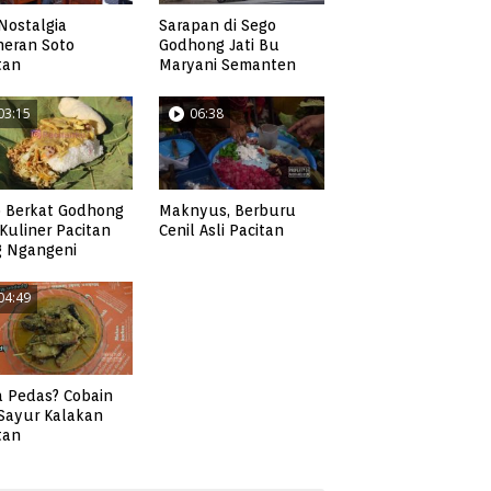
Nostalgia
Sarapan di Sego
neran Soto
Godhong Jati Bu
tan
Maryani Semanten
03:15
06:38
 Berkat Godhong
Maknyus, Berburu
, Kuliner Pacitan
Cenil Asli Pacitan
g Ngangeni
04:49
 Pedas? Cobain
 Sayur Kalakan
tan