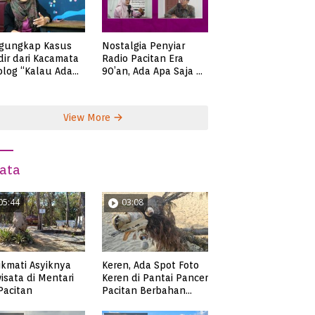
gungkap Kasus
Nostalgia Penyiar
ir dari Kacamata
Radio Pacitan Era
olog “Kalau Ada
90’an, Ada Apa Saja di
lah, Bicaralah..”
Zaman Itu?
View More
ata
05:44
03:08
kmati Asyiknya
Keren, Ada Spot Foto
isata di Mentari
Keren di Pantai Pancer
 Pacitan
Pacitan Berbahan
Sampah