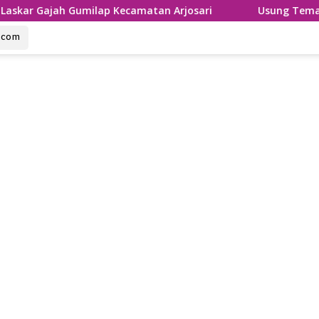
milap Kecamatan Arjosari
Usung Tema Sumpah Palapa, R
u.com