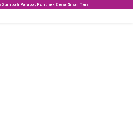
onthek Ceria Sinar Tanjung Hibur Masyarakat Pacitan di FRP 