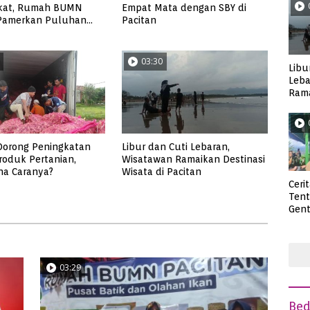
kat, Rumah BUMN
Empat Mata dengan SBY di
 Pamerkan Puluhan
Pacitan
UMKM Binaan
03:30
Libu
Leba
Rama
Wisa
Dorong Peningkatan
Libur dan Cuti Lebaran,
roduk Pertanian,
Wisatawan Ramaikan Destinasi
na Caranya?
Wisata di Pacitan
Ceri
Ten
Gent
deng
03:29
Be