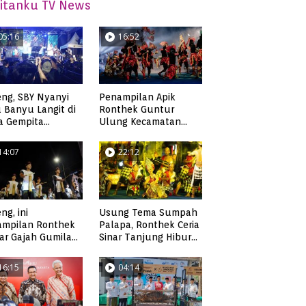
itanku TV News
05:16
16:52
ng, SBY Nyanyi
Penampilan Apik
 Banyu Langit di
Ronthek Guntur
a Gempita
Ulung Kecamatan
akarya Pacitan
Ngadirojo
14:07
22:12
ng, ini
Usung Tema Sumpah
ampilan Ronthek
Palapa, Ronthek Ceria
ar Gajah Gumilap
Sinar Tanjung Hibur
matan Arjosari
Masyarakat Pacitan di
FRP 2023
16:15
04:14