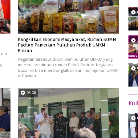
Bangkitkan Ekonomi Masyarakat, Rumah BUMN
Pacitan Pamerkan Puluhan Produk UMKM
Binaan
muan
Kegiatan tersebut diikuti oleh puluhan UMKM yang
g
merupakan binaan rumah BUMN Pacitan. Kegiatan
bazar ini bisa membangkitkan dan memajukan UMKM
di Pacitan.
03:06
Kul