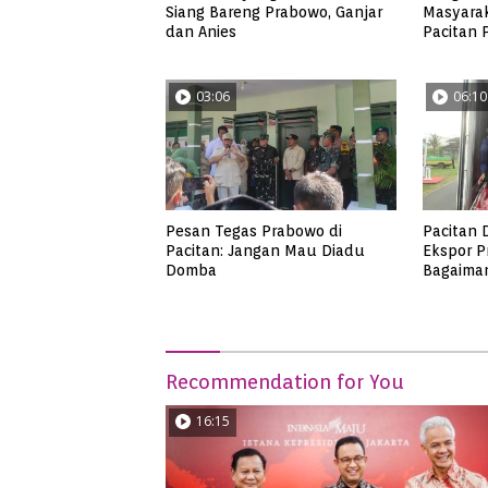
Siang Bareng Prabowo, Ganjar
Masyara
dan Anies
Pacitan
Produk 
03:06
06:10
Pesan Tegas Prabowo di
Pacitan 
Pacitan: Jangan Mau Diadu
Ekspor P
Domba
Bagaima
Recommendation for You
16:15