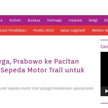
ta
Kuliner
Budaya
Olahraga
Inspirasi
Religi
Di
cast Pendidikan
Pemilu 2024
Kabar Legislatif
Mimbar K
Cer
Vide
rga, Prabowo ke Pacitan
Play
Sepeda Motor Trail untuk
it sepeda motor trail sebagai kendaraan operasional