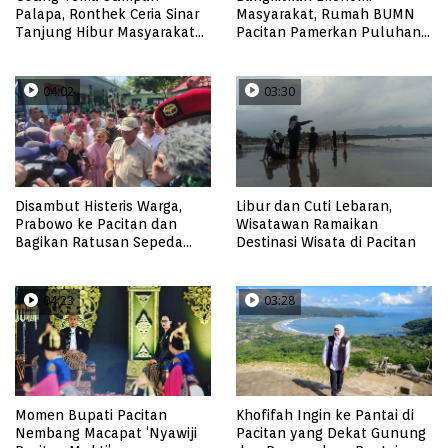
Palapa, Ronthek Ceria Sinar
Masyarakat, Rumah BUMN
Tanjung Hibur Masyarakat
Pacitan Pamerkan Puluhan
Pacitan di FRP 2023
Produk UMKM Binaan
04:02
03:30
Disambut Histeris Warga,
Libur dan Cuti Lebaran,
Prabowo ke Pacitan dan
Wisatawan Ramaikan
Bagikan Ratusan Sepeda
Destinasi Wisata di Pacitan
Motor Trail untuk Babinsa
04:23
03:28
Momen Bupati Pacitan
Khofifah Ingin ke Pantai di
Nembang Macapat ‘Nyawiji
Pacitan yang Dekat Gunung