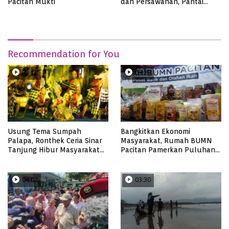
Pacitan Mukti’
dan Persawahan, Pantai
Pangasan?
Recommendation for You
22:12
03:29
Usung Tema Sumpah
Bangkitkan Ekonomi
Palapa, Ronthek Ceria Sinar
Masyarakat, Rumah BUMN
Tanjung Hibur Masyarakat
Pacitan Pamerkan Puluhan
Pacitan di FRP 2023
Produk UMKM Binaan
04:02
03:30