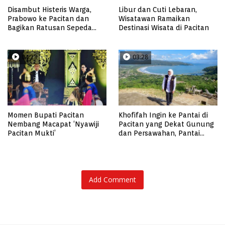
Disambut Histeris Warga,
Libur dan Cuti Lebaran,
Prabowo ke Pacitan dan
Wisatawan Ramaikan
Bagikan Ratusan Sepeda
Destinasi Wisata di Pacitan
Motor Trail untuk Babinsa
04:23
03:28
Momen Bupati Pacitan
Khofifah Ingin ke Pantai di
Nembang Macapat ‘Nyawiji
Pacitan yang Dekat Gunung
Pacitan Mukti’
dan Persawahan, Pantai
Pangasan?
Add Comment