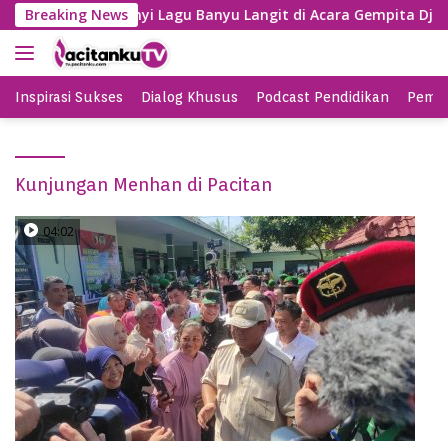
S
Gayeng, SBY Nyanyi Lagu Banyu Langit di Acara Gempita Djaga
Breaking News
k
i
p
t
Inspirasi Sukses
Dialog Khusus
Podcast Pendidikan
Pemil
o
c
o
Kunjungan Menhan di Pacitan
n
t
e
04:02
n
t