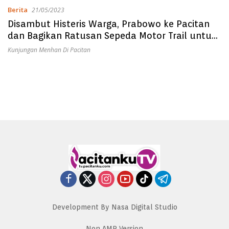
Berita
21/05/2023
Disambut Histeris Warga, Prabowo ke Pacitan
dan Bagikan Ratusan Sepeda Motor Trail untuk
Babinsa
Kunjungan Menhan Di Pacitan
Development By Nasa Digital Studio
Non AMP Version