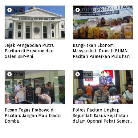
12:02
03:29
Jejak Pengabdian Putra
Bangkitkan Ekonomi
Pacitan di Museum dan
Masyarakat, Rumah BUMN
Galeri SBY-Ani
Pacitan Pamerkan Puluhan
Produk UMKM Binaan
03:06
07:00
Pesan Tegas Prabowo di
Polres Pacitan Ungkap
Pacitan: Jangan Mau Diadu
Sejumlah Kasus Kejahatan
Domba
dalam Operasi Pekat Semeru
2023, dari Kasus Judi,
Curanmor Hingga
Pencabulan