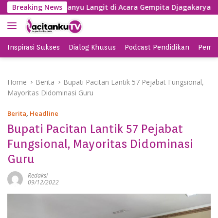
S
Nyanyi Lagu Banyu Langit di Acara Gempita Djagakarya Pacitan
Breaking News
k
i
p
t
Inspirasi Sukses
Dialog Khusus
Podcast Pendidikan
Pemil
o
c
o
Home
Berita
Bupati Pacitan Lantik 57 Pejabat Fungsional,
n
Mayoritas Didominasi Guru
t
e
Berita
,
Headline
n
Bupati Pacitan Lantik 57 Pejabat
t
Fungsional, Mayoritas Didominasi
Guru
Redaksi
09/12/2022