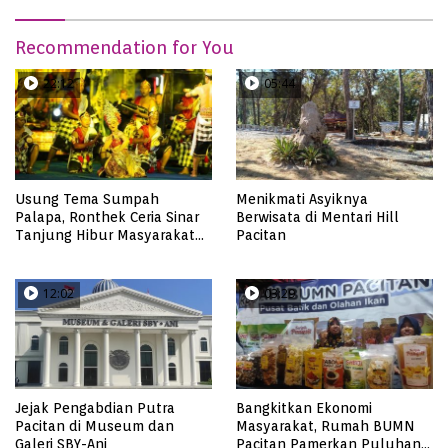
Recommendation for You
22:12
05:44
Usung Tema Sumpah
Menikmati Asyiknya
Palapa, Ronthek Ceria Sinar
Berwisata di Mentari Hill
Tanjung Hibur Masyarakat
Pacitan
Pacitan di FRP 2023
12:02
03:29
Jejak Pengabdian Putra
Bangkitkan Ekonomi
Pacitan di Museum dan
Masyarakat, Rumah BUMN
Galeri SBY-Ani
Pacitan Pamerkan Puluhan