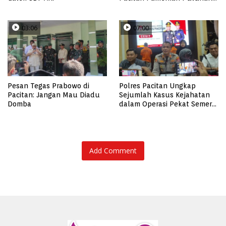
Produk UMKM Binaan
03:06
07:00
Pesan Tegas Prabowo di
Polres Pacitan Ungkap
Pacitan: Jangan Mau Diadu
Sejumlah Kasus Kejahatan
Domba
dalam Operasi Pekat Semeru
2023, dari Kasus Judi,
Curanmor Hingga
Pencabulan
Add Comment