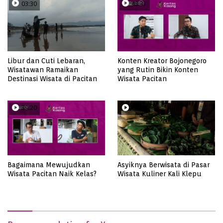
03:30
43:37
Libur dan Cuti Lebaran,
Konten Kreator Bojonegoro
Wisatawan Ramaikan
yang Rutin Bikin Konten
Destinasi Wisata di Pacitan
Wisata Pacitan
39:20
08:50
Bagaimana Mewujudkan
Asyiknya Berwisata di Pasar
Wisata Pacitan Naik Kelas?
Wisata Kuliner Kali Klepu