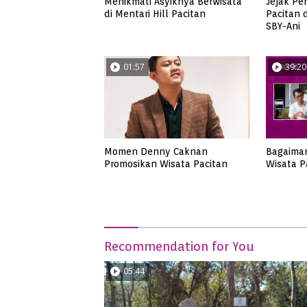
Menikmati Asyiknya Berwisata
Jejak Pe
di Mentari Hill Pacitan
Pacitan 
SBY-Ani
01:57
39:20
Momen Denny Caknan
Bagaima
Promosikan Wisata Pacitan
Wisata P
Recommendation for You
05:44