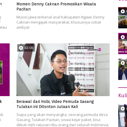
n
Momen Denny Caknan Promosikan Wisata
Pacitan
g
Musisi jawa terkenal asal Kabupaten Ngawi, Denny
r
Caknan mengajak masyarakat, khususnya sobat
atau
ambyar
43:08
Kul
k
Berawal dari Hobi, Video Pemuda Gasang
Tulakan ini Ditonton Jutaan Kali
di
Siapa yang akan menyangka, seorang pemuda desa
h
Gasang, Tulakan Pacitan, siswa kejar paket, bisa
diikuti oleh ratusan ribu orang dari seluruh Indonesia.