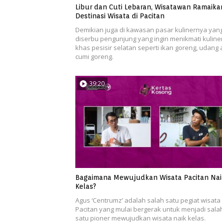
Libur dan Cuti Lebaran, Wisatawan Ramaika
Destinasi Wisata di Pacitan
Demikian juga di kawasan pasar kulinernya yan
diserbu pengunjung yang ingin menikmati kuline
khas pesisir selatan seperti ikan goreng, udang 
cumi goreng.
39:20
Bagaimana Mewujudkan Wisata Pacitan Nai
Kelas?
Agus ‘Centrumz’ adalah salah satu pegiat wisata 
Pacitan yang mulai bergerak untuk menjadi sala
satu pioner mewujudkan wisata naik kelas.