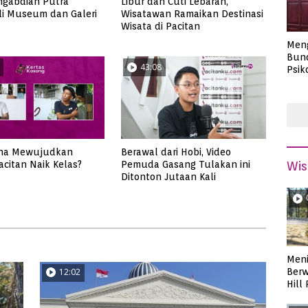
ngabdian Putra
Libur dan Cuti Lebaran,
di Museum dan Galeri
Wisatawan Ramaikan Destinasi
Wisata di Pacitan
Men
Bund
43:08
Psik
Masa
na Mewujudkan
Berawal dari Hobi, Video
acitan Naik Kelas?
Pemuda Gasang Tulakan ini
Wis
Ditonton Jutaan Kali
Meni
Berw
12:02
Hill