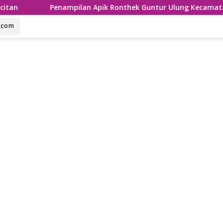
ampilan Apik Ronthek Guntur Ulung Kecamatan Ngadirojo
u.com