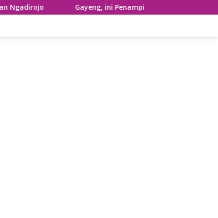
Gayeng, ini Penampilan Ronthek Laskar Gajah Gumilap Kec