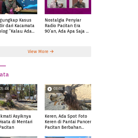
gungkap Kasus
Nostalgia Penyiar
ir dari Kacamata
Radio Pacitan Era
olog “Kalau Ada
90’an, Ada Apa Saja di
lah, Bicaralah..”
Zaman Itu?
View More
ata
05:44
03:08
Keren, Ada Spot Foto
kmati Asyiknya
Keren di Pantai Pancer
isata di Mentari
Pacitan Berbahan
 Pacitan
Sampah