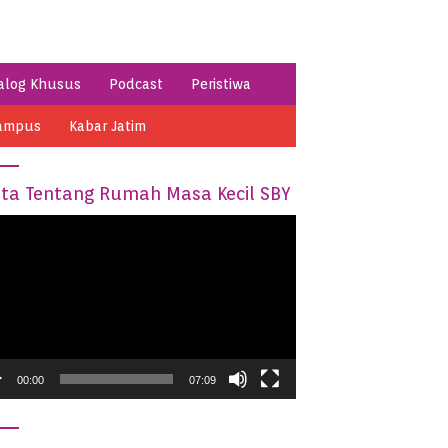
alog Khusus
Podcast
Peristiwa
ampus
Kabar Jatim
ita Tentang Rumah Masa Kecil SBY
o
er
00:00
07:09