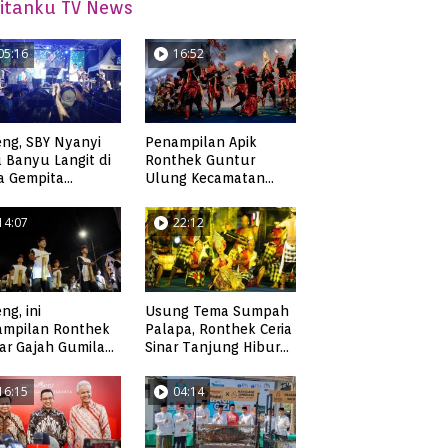
itanku TV News
05:16
16:52
ng, SBY Nyanyi
Penampilan Apik
 Banyu Langit di
Ronthek Guntur
a Gempita
Ulung Kecamatan
akarya Pacitan
Ngadirojo
14:07
22:12
ng, ini
Usung Tema Sumpah
ampilan Ronthek
Palapa, Ronthek Ceria
ar Gajah Gumilap
Sinar Tanjung Hibur
matan Arjosari
Masyarakat Pacitan di
FRP 2023
16:15
04:14