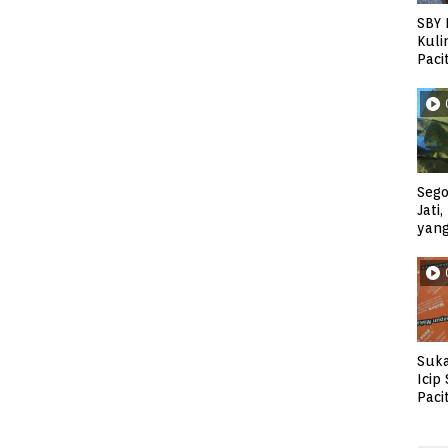
SBY 
Kuli
Paci
Sego
Jati
yan
Suka
Icip
Paci