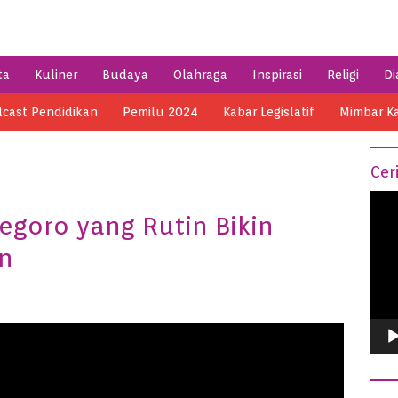
ta
Kuliner
Budaya
Olahraga
Inspirasi
Religi
Di
cast Pendidikan
Pemilu 2024
Kabar Legislatif
Mimbar K
Cer
Vide
egoro yang Rutin Bikin
Play
an