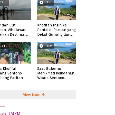
03:30
03:28
Khofifah Ingin ke
r dan Cuti
Pantai di Pacitan yang
ran, Wisatawan
Dekat Gunung dan
ikan Destinasi
Persawahan, Pantai
ta di Pacitan
Pangasan?
03:11
03:05
ta Khofifah
Saat Gubernur
tang Sentono
Menikmati Keindahan
hong Pacitan
Wisata Sentono
an Syekh Subakir
Genthong
View More
dah UMKM