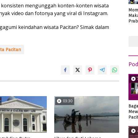
o konsisten mengunggah konten-konten wisata
Mom
nyak video dan fotonya yang viral di Instagram.
Maka
Prab
gagumi keindahan wisata Pacitan? Simak dalam
Anie
ta Pacitan
Pod
03:30
Bag
Mew
Paci