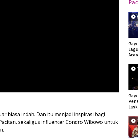
Pac
Gaye
Lagu
Acar
Djag
Gaye
Pen
Lask
Keca
r biasa indah. Dan itu menjadi inspirasi bagi
 Pacitan, sekaligus influencer Condro Wibowo untuk
n.