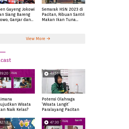
en Gayeng Jokowi
Semarak HSN 2023 di
n Siang Bareng
Pacitan, Ribuan Santri
owo, Ganjar dan
Makan Ikan Tuna
s
Super Jumbo
View More
cast
39:20
49:51
Potensi Olahraga
aimana
‘Wisata Langit’
ujudkan Wisata
Paralayang Pacitan
tan Naik Kelas?
42:13
47:30