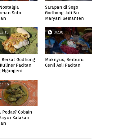
Nostalgia
Sarapan di Sego
neran Soto
Godhong Jati Bu
tan
Maryani Semanten
03:15
06:38
 Berkat Godhong
Maknyus, Berburu
, Kuliner Pacitan
Cenil Asli Pacitan
g Ngangeni
04:49
 Pedas? Cobain
 Sayur Kalakan
tan