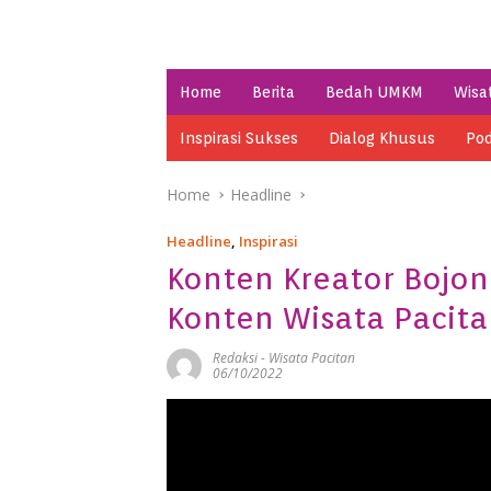
Home
Berita
Bedah UMKM
Wisa
Inspirasi Sukses
Dialog Khusus
Pod
Home
Headline
Headline
,
Inspirasi
Konten Kreator Bojon
Konten Wisata Pacit
Redaksi
-
Wisata Pacitan
06/10/2022