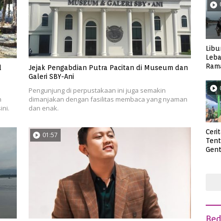
Libu
Leba
Rama
l
Jejak Pengabdian Putra Pacitan di Museum dan
Wisa
Galeri SBY-Ani
Pengunjung di perpustakaan ini juga semakin
n
dimanjakan dengan fasilitas membaca yang nyaman
ni.
dan enak.
Ceri
01:57
Ten
Gent
deng
Be