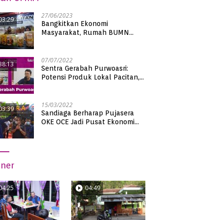
27/06/2023
03:29
Bangkitkan Ekonomi
Masyarakat, Rumah BUMN
Pacitan Pamerkan Puluhan
Produk UMKM Binaan
07/07/2022
38:13
Sentra Gerabah Purwoasri:
Potensi Produk Lokal Pacitan,
Kualitas Nasional
15/03/2022
03:39
Sandiaga Berharap Pujasera
OKE OCE Jadi Pusat Ekonomi
Baru di Pacitan
iner
04:25
04:49