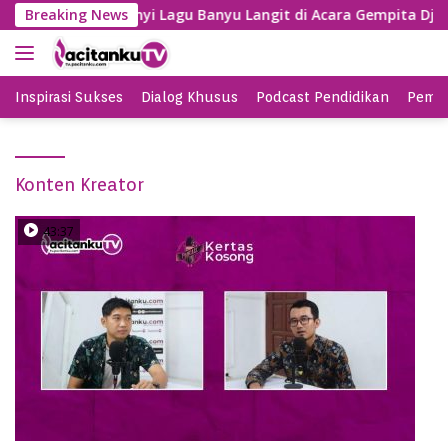
S
Gayeng, SBY Nyanyi Lagu Banyu Langit di Acara Gempita Djag
Breaking News
k
i
p
t
Inspirasi Sukses
Dialog Khusus
Podcast Pendidikan
Pemil
o
c
o
Konten Kreator
n
t
e
43:37
n
t