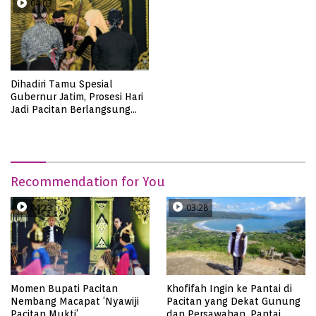
04:03
Dihadiri Tamu Spesial
Gubernur Jatim, Prosesi Hari
Jadi Pacitan Berlangsung
Khidmat
Recommendation for You
04:23
03:28
Momen Bupati Pacitan
Khofifah Ingin ke Pantai di
Nembang Macapat ‘Nyawiji
Pacitan yang Dekat Gunung
Pacitan Mukti’
dan Persawahan, Pantai