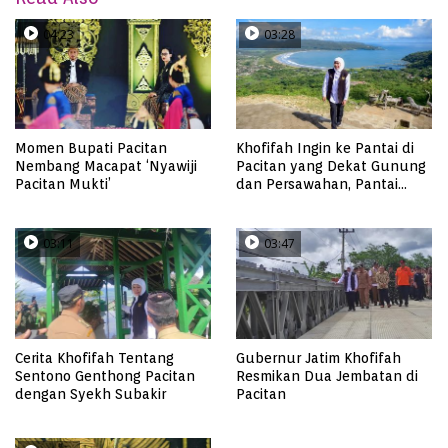
04:23
03:28
Momen Bupati Pacitan
Khofifah Ingin ke Pantai di
Nembang Macapat ‘Nyawiji
Pacitan yang Dekat Gunung
Pacitan Mukti’
dan Persawahan, Pantai
Pangasan?
03:11
03:47
Cerita Khofifah Tentang
Gubernur Jatim Khofifah
Sentono Genthong Pacitan
Resmikan Dua Jembatan di
dengan Syekh Subakir
Pacitan