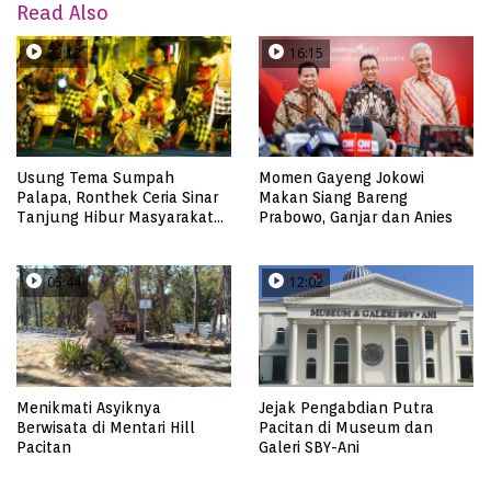
Read Also
22:12
16:15
Usung Tema Sumpah
Momen Gayeng Jokowi
Palapa, Ronthek Ceria Sinar
Makan Siang Bareng
Tanjung Hibur Masyarakat
Prabowo, Ganjar dan Anies
Pacitan di FRP 2023
05:44
12:02
Menikmati Asyiknya
Jejak Pengabdian Putra
Berwisata di Mentari Hill
Pacitan di Museum dan
Pacitan
Galeri SBY-Ani