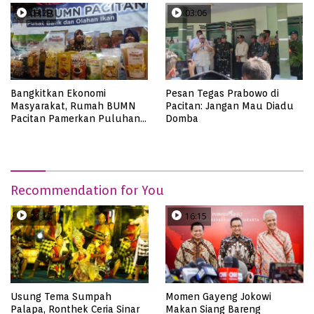
03:29
03:06
Bangkitkan Ekonomi
Pesan Tegas Prabowo di
Masyarakat, Rumah BUMN
Pacitan: Jangan Mau Diadu
Pacitan Pamerkan Puluhan
Domba
Produk UMKM Binaan
Recommendation for You
22:12
16:15
Usung Tema Sumpah
Momen Gayeng Jokowi
Palapa, Ronthek Ceria Sinar
Makan Siang Bareng