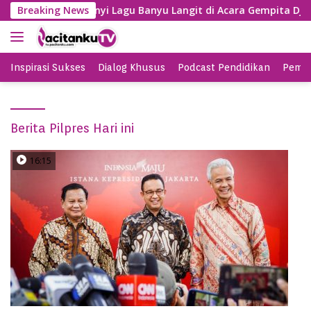
S
Gayeng, SBY Nyanyi Lagu Banyu Langit di Acara Gempita Djag
Breaking News
k
i
p
t
Inspirasi Sukses
Dialog Khusus
Podcast Pendidikan
Pemil
o
c
o
Berita Pilpres Hari ini
n
t
e
16:15
n
t