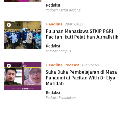
Redaksi
Podcast Kertas Kosong
Headline
29/01/2022
05:08
Puluhan Mahasiswa STKIP PGRI
Pacitan Ikuti Pelatihan Jurnalistik
Redaksi
Mimbar Kampus
Headline
,
Podcast
15/09/2021
59:28
Suka Duka Pembelajaran di Masa
Pandemi di Pacitan With Dr Elya
Mufidah
Redaksi
Podcast Pendidikan