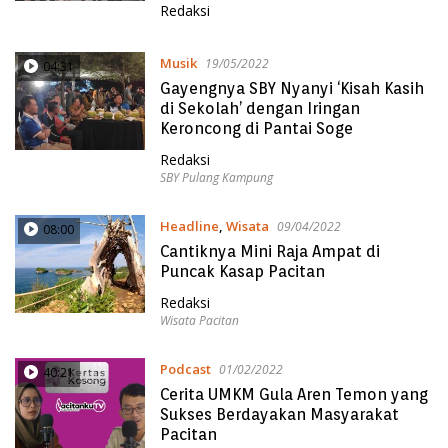
Redaksi
Musik
19/05/2022
04:31
Gayengnya SBY Nyanyi ‘Kisah Kasih
di Sekolah’ dengan Iringan
Keroncong di Pantai Soge
Redaksi
SBY Pulang Kampung
Headline
,
Wisata
09/04/2022
08:00
Cantiknya Mini Raja Ampat di
Puncak Kasap Pacitan
Redaksi
Wisata Pacitan
Podcast
01/02/2022
40:21
Cerita UMKM Gula Aren Temon yang
Sukses Berdayakan Masyarakat
Pacitan