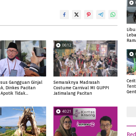
Libu
Leba
Rama
06:12
Wisa
Ceri
sus Gangguan Ginjal
Semaraknya Madrasah
Ten
k, Dinkes Pacitan
Costume Carnival MI GUPPI
Gent
 Apotik Tidak
Jatimalang Pacitan
deng
 Obat Cair
40:21
Be