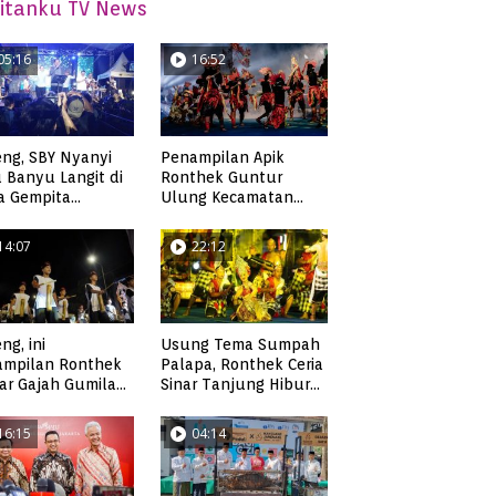
itanku TV News
05:16
16:52
ng, SBY Nyanyi
Penampilan Apik
 Banyu Langit di
Ronthek Guntur
a Gempita
Ulung Kecamatan
akarya Pacitan
Ngadirojo
14:07
22:12
ng, ini
Usung Tema Sumpah
ampilan Ronthek
Palapa, Ronthek Ceria
ar Gajah Gumilap
Sinar Tanjung Hibur
matan Arjosari
Masyarakat Pacitan di
FRP 2023
16:15
04:14