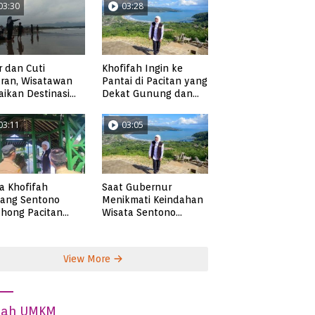
03:30
03:28
Khofifah Ingin ke
r dan Cuti
Pantai di Pacitan yang
ran, Wisatawan
Dekat Gunung dan
ikan Destinasi
Persawahan, Pantai
ta di Pacitan
Pangasan?
03:11
03:05
ta Khofifah
Saat Gubernur
tang Sentono
Menikmati Keindahan
hong Pacitan
Wisata Sentono
an Syekh Subakir
Genthong
View More
dah UMKM