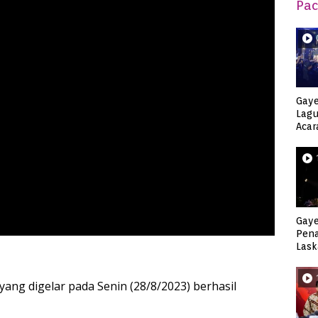
Pac
Gaye
Lagu
Acar
Djag
Gaye
Pen
Lask
Keca
ng digelar pada Senin (28/8/2023) berhasil