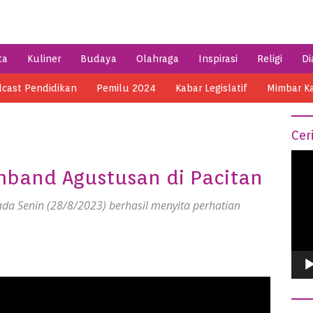
ta
Kuliner
Budaya
Olahraga
Inspirasi
Religi
Di
cast Pendidikan
Pemilu 2024
Kabar Legislatif
Mimbar K
Cer
Vide
band Agustusan di Pacitan
Play
da Senin (28/8/2023) berhasil menyita perhatian