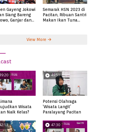
en Gayeng Jokowi
Semarak HSN 2023 di
n Siang Bareng
Pacitan, Ribuan Santri
owo, Ganjar dan
Makan Ikan Tuna
s
Super Jumbo
View More
cast
39:20
49:51
aimana
Potensi Olahraga
ujudkan Wisata
‘Wisata Langit’
tan Naik Kelas?
Paralayang Pacitan
42:13
47:30