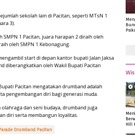
umlah sekolah lain di Pacitan, seperti MTsN 1
Men
ara 3).
Bund
Psik
Masa
h SMPN 1 Pacitan, juara harapan 2 diraih oleh
iraih oleh SMPN 1 Kebonagung.
engambil start di depan kantor bupati Jalan Jaksa
d diberangkatkan oleh Wakil Bupati Pacitan
Wis
i Bupati Pacitan mengatakan drumband adalah
erta pengembangan diri bagi generasi muda.
 olahraga dan seni budaya, drumband juga
Meni
n diri serta membangun loyalitas.
Berw
Hill
Parade Drumband Pacitan