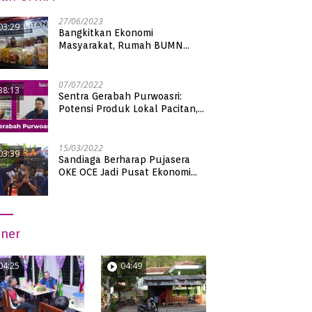
27/06/2023
03:29
Bangkitkan Ekonomi
Masyarakat, Rumah BUMN
Pacitan Pamerkan Puluhan
Produk UMKM Binaan
07/07/2022
38:13
Sentra Gerabah Purwoasri:
Potensi Produk Lokal Pacitan,
Kualitas Nasional
15/03/2022
03:39
Sandiaga Berharap Pujasera
OKE OCE Jadi Pusat Ekonomi
Baru di Pacitan
iner
04:25
04:49