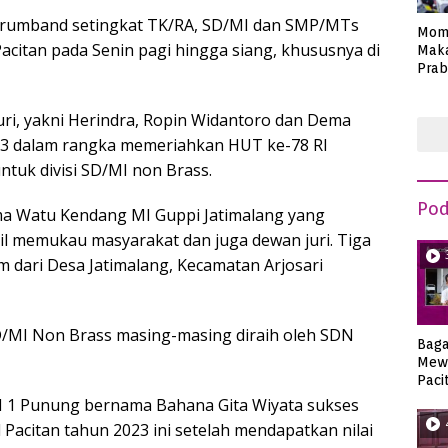
 drumband setingkat TK/RA, SD/MI dan SMP/MTs
Mom
acitan pada Senin pagi hingga siang, khususnya di
Maka
Prab
Anie
juri, yakni Herindra, Ropin Widantoro dan Dema
23 dalam rangka memeriahkan HUT ke-78 RI
tuk divisi SD/MI non Brass.
Pod
a Watu Kendang MI Guppi Jatimalang yang
sil memukau masyarakat dan juga dewan juri. Tiga
im dari Desa Jatimalang, Kecamatan Arjosari
SD/MI Non Brass masing-masing diraih oleh SDN
Bag
Mew
Paci
N 1 Punung bernama Bahana Gita Wiyata sukses
Pacitan tahun 2023 ini setelah mendapatkan nilai