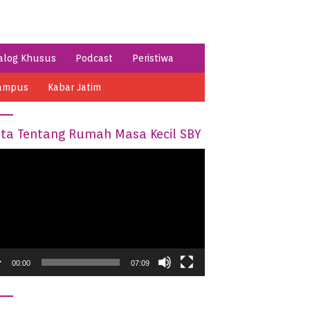
alog Khusus
Podcast
Peristiwa
ampus
Kabar Jatim
ita Tentang Rumah Masa Kecil SBY
o
er
00:00
07:09