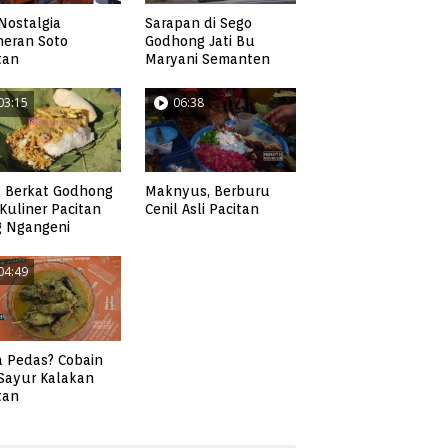
Nostalgia
Sarapan di Sego
neran Soto
Godhong Jati Bu
tan
Maryani Semanten
03:15
06:38
 Berkat Godhong
Maknyus, Berburu
, Kuliner Pacitan
Cenil Asli Pacitan
g Ngangeni
04:49
 Pedas? Cobain
 Sayur Kalakan
tan