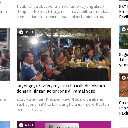
g
r
Tidak hanya obat penurun panas, pria yang akrab
SBY 
atau
disapa dr Hendra ini juga meminta apotik untuk tidak
Kuli
mendistribusikan semua obat dalam bentuk sirup.
Paci
04:31
Sego
Jati
yan
Gayengnya SBY Nyanyi ‘Kisah Kasih di Sekolah’
dengan Iringan Keroncong di Pantai Soge
ang
2,520 Kunjungan Presiden ke-6 RI Susilo Bambang
Suka
Yudhoyono (SBY) ke kampung halamannya di Pacitan
Icip
benar-benar…
Paci
40:21