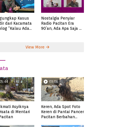
gungkap Kasus
Nostalgia Penyiar
ir dari Kacamata
Radio Pacitan Era
olog “Kalau Ada
90’an, Ada Apa Saja di
lah, Bicaralah..”
Zaman Itu?
View More
ata
05:44
03:08
kmati Asyiknya
Keren, Ada Spot Foto
isata di Mentari
Keren di Pantai Pancer
 Pacitan
Pacitan Berbahan
Sampah