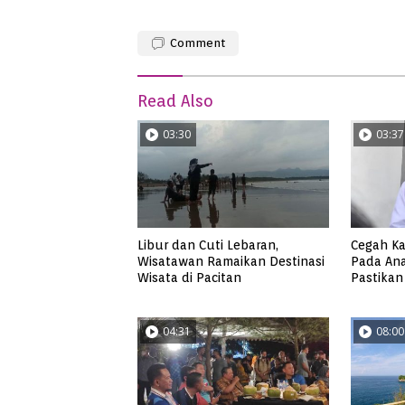
Comment
Read Also
03:30
03:37
Libur dan Cuti Lebaran,
Cegah Ka
Wisatawan Ramaikan Destinasi
Pada Ana
Wisata di Pacitan
Pastikan
Resepkan
04:31
08:00