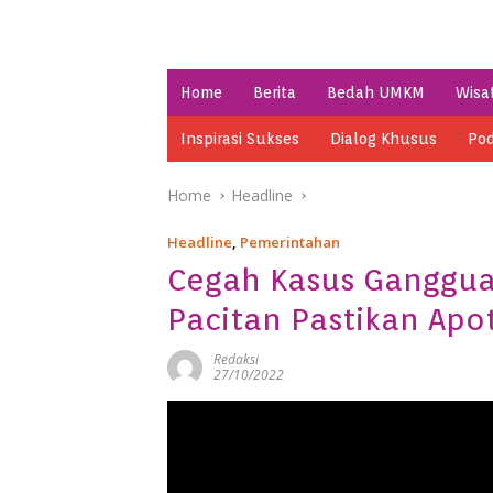
Home
Berita
Bedah UMKM
Wisa
Inspirasi Sukses
Dialog Khusus
Pod
Home
Headline
Headline
,
Pemerintahan
Cegah Kasus Gangguan
Pacitan Pastikan Apo
Redaksi
27/10/2022