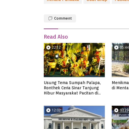
Comment
Read Also
22:12
05:44
Usung Tema Sumpah Palapa,
Menikmat
Ronthek Ceria Sinar Tanjung
di Mentar
Hibur Masyarakat Pacitan di
FRP 2023
12:02
03:29