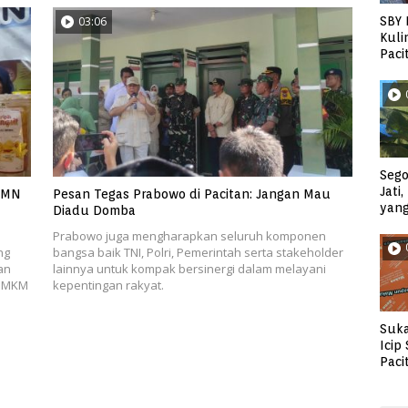
03:06
SBY 
Kuli
Paci
Sego
Jati
UMN
Pesan Tegas Prabowo di Pacitan: Jangan Mau
yan
Diadu Domba
Prabowo juga mengharapkan seluruh komponen
ng
bangsa baik TNI, Polri, Pemerintah serta stakeholder
an
lainnya untuk kompak bersinergi dalam melayani
 UMKM
kepentingan rakyat.
Suka
Icip
Paci