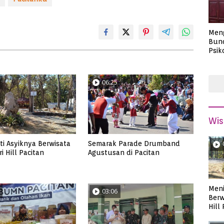
Men
Bund
Psik
Masa
06:25
Wis
i Asyiknya Berwisata
Semarak Parade Drumband
i Hill Pacitan
Agustusan di Pacitan
Meni
03:06
Berw
Hill