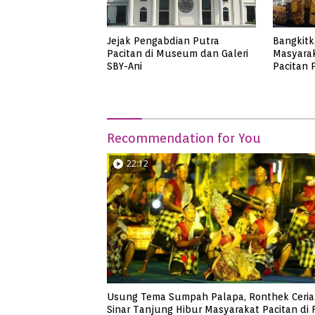
Jejak Pengabdian Putra
Bangkit
Pacitan di Museum dan Galeri
Masyara
SBY-Ani
Pacitan
Produk 
Recommendation for You
22:12
Usung Tema Sumpah Palapa, Ronthek Ceria
Sinar Tanjung Hibur Masyarakat Pacitan di 