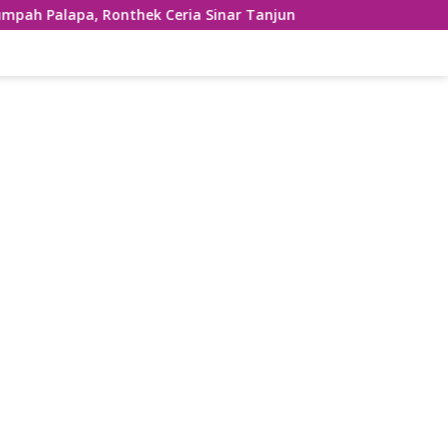
hek Ceria Sinar Tanjung Hibur Masyarakat Pacitan di FRP 202