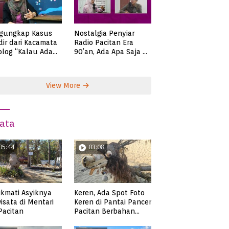
gungkap Kasus
Nostalgia Penyiar
ir dari Kacamata
Radio Pacitan Era
olog “Kalau Ada
90’an, Ada Apa Saja di
lah, Bicaralah..”
Zaman Itu?
View More
ata
05:44
03:08
Keren, Ada Spot Foto
kmati Asyiknya
Keren di Pantai Pancer
isata di Mentari
Pacitan Berbahan
 Pacitan
Sampah