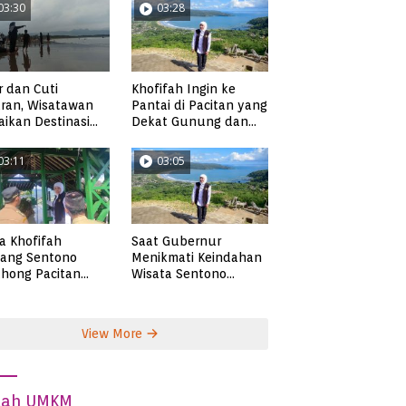
03:30
03:28
r dan Cuti
Khofifah Ingin ke
ran, Wisatawan
Pantai di Pacitan yang
ikan Destinasi
Dekat Gunung dan
ta di Pacitan
Persawahan, Pantai
Pangasan?
03:11
03:05
ta Khofifah
Saat Gubernur
tang Sentono
Menikmati Keindahan
hong Pacitan
Wisata Sentono
an Syekh Subakir
Genthong
View More
dah UMKM