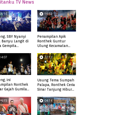
itanku TV News
05:16
16:52
ng, SBY Nyanyi
Penampilan Apik
 Banyu Langit di
Ronthek Guntur
a Gempita
Ulung Kecamatan
akarya Pacitan
Ngadirojo
14:07
22:12
ng, ini
Usung Tema Sumpah
ampilan Ronthek
Palapa, Ronthek Ceria
ar Gajah Gumilap
Sinar Tanjung Hibur
matan Arjosari
Masyarakat Pacitan di
FRP 2023
16:15
04:14