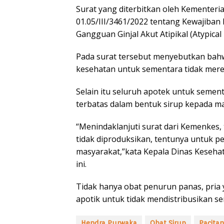
Surat yang diterbitkan oleh Kementer
01.05/III/3461/2022 tentang Kewajiban
Gangguan Ginjal Akut Atipikal (Atypical
Pada surat tersebut menyebutkan bahw
kesehatan untuk sementara tidak mere
Selain itu seluruh apotek untuk semen
terbatas dalam bentuk sirup kepada ma
“Menindaklanjuti surat dari Kemenkes,
tidak diproduksikan, tentunya untuk 
masyarakat,”kata Kepala Dinas Kesehat
ini.
Tidak hanya obat penurun panas, pria 
apotik untuk tidak mendistribusikan s
Hendra Purwaka
Obat Sirup
Pacitan