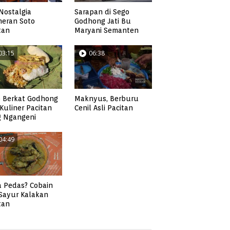
Nostalgia
Sarapan di Sego
neran Soto
Godhong Jati Bu
tan
Maryani Semanten
03:15
06:38
 Berkat Godhong
Maknyus, Berburu
, Kuliner Pacitan
Cenil Asli Pacitan
g Ngangeni
04:49
 Pedas? Cobain
 Sayur Kalakan
tan