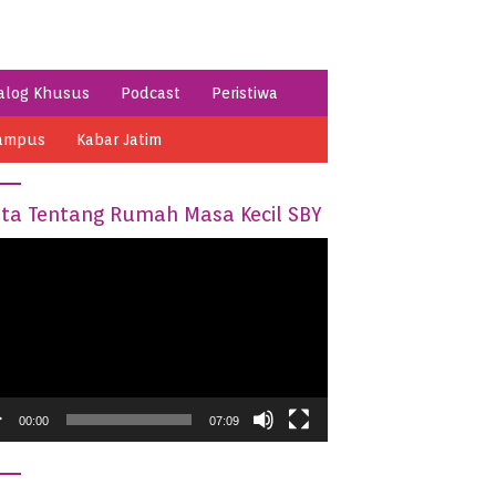
alog Khusus
Podcast
Peristiwa
ampus
Kabar Jatim
ita Tentang Rumah Masa Kecil SBY
o
er
00:00
07:09