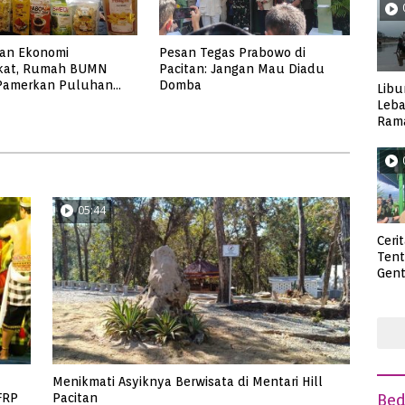
kan Ekonomi
Pesan Tegas Prabowo di
kat, Rumah BUMN
Pacitan: Jangan Mau Diadu
 Pamerkan Puluhan
Domba
Libu
UMKM Binaan
Leba
Rama
Wisa
05:44
Ceri
Ten
Gent
deng
Menikmati Asyiknya Berwisata di Mentari Hill
FRP
Pacitan
Be