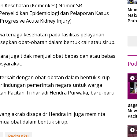
ian Kesehatan (Kemenkes) Nomor SR.
Mom
 Penyelidikan Epidemiologi dan Pelaporan Kasus
Maka
 Progresive Acute Kidney Injury).
Prab
Anie
a tenaga kesehatan pada fasilitas pelayanan
sepkan obat-obatan dalam bentuk cair atau sirup.
tara juga tidak menjual obat bebas dan atau bebas
syarakat.
Pod
 terkait dengan obat-obatan dalam bentuk sirup
perlindungan pemerintah negara untuk warga
an Pacitan Trihariadi Hendra Purwaka, baru-baru
Bag
Mew
yang akrab disapa dr Hendra ini juga meminta
Paci
emua obat dalam bentuk sirup.
Pacitanku