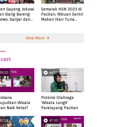
en Gayeng Jokowi
Semarak HSN 2023 di
n Siang Bareng
Pacitan, Ribuan Santri
owo, Ganjar dan
Makan Ikan Tuna
s
Super Jumbo
View More
cast
39:20
49:51
aimana
Potensi Olahraga
ujudkan Wisata
‘Wisata Langit’
tan Naik Kelas?
Paralayang Pacitan
42:13
47:30