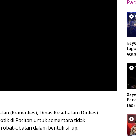
Pac
Gaye
Lagu
Acar
Djag
Gaye
Pen
Lask
Keca
atan (Kemenkes), Dinas Kesehatan (Dinkes)
tik di Pacitan untuk sementara tidak
n obat-obatan dalam bentuk sirup.