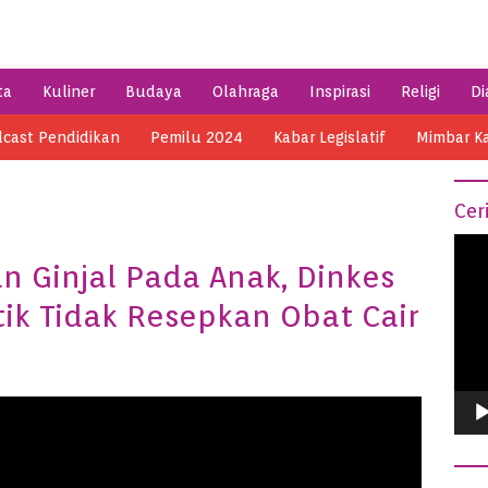
ta
Kuliner
Budaya
Olahraga
Inspirasi
Religi
Di
cast Pendidikan
Pemilu 2024
Kabar Legislatif
Mimbar K
Cer
Vide
 Ginjal Pada Anak, Dinkes
Play
tik Tidak Resepkan Obat Cair