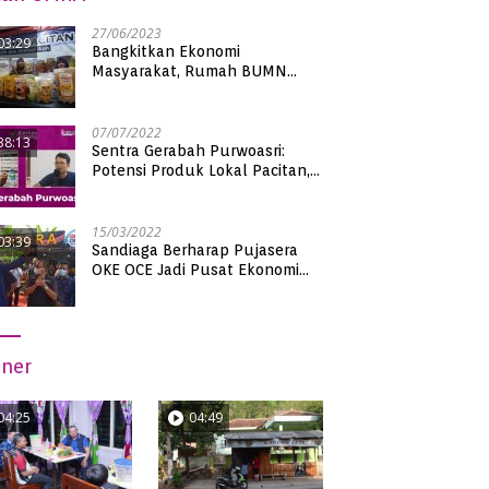
27/06/2023
03:29
Bangkitkan Ekonomi
Masyarakat, Rumah BUMN
Pacitan Pamerkan Puluhan
Produk UMKM Binaan
07/07/2022
38:13
Sentra Gerabah Purwoasri:
Potensi Produk Lokal Pacitan,
Kualitas Nasional
15/03/2022
03:39
Sandiaga Berharap Pujasera
OKE OCE Jadi Pusat Ekonomi
Baru di Pacitan
iner
04:25
04:49