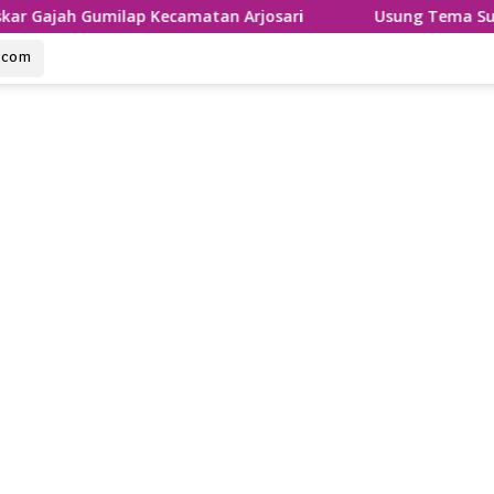
ap Kecamatan Arjosari
Usung Tema Sumpah Palapa, Ront
u.com