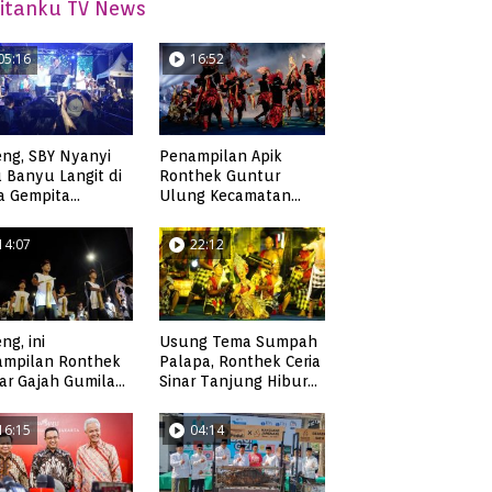
itanku TV News
05:16
16:52
ng, SBY Nyanyi
Penampilan Apik
 Banyu Langit di
Ronthek Guntur
a Gempita
Ulung Kecamatan
akarya Pacitan
Ngadirojo
14:07
22:12
ng, ini
Usung Tema Sumpah
ampilan Ronthek
Palapa, Ronthek Ceria
ar Gajah Gumilap
Sinar Tanjung Hibur
matan Arjosari
Masyarakat Pacitan di
FRP 2023
16:15
04:14