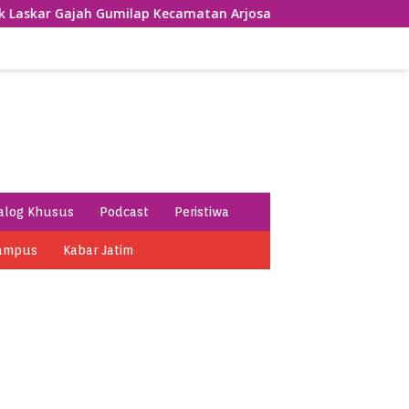
jah Gumilap Kecamatan Arjosari
Usung Tema Sumpah Pal
alog Khusus
Podcast
Peristiwa
ampus
Kabar Jatim