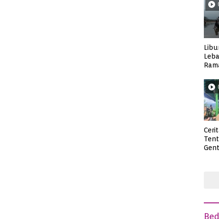
Libu
Leba
Rama
Wisa
Ceri
Ten
Gent
deng
Be