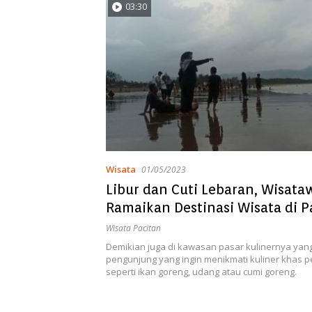
03:30
Wisata
01/05/2023
Libur dan Cuti Lebaran, Wisat
Ramaikan Destinasi Wisata di P
Wisata Pacitan
Demikian juga di kawasan pasar kulinernya yan
pengunjung yang ingin menikmati kuliner khas pe
seperti ikan goreng, udang atau cumi goreng.