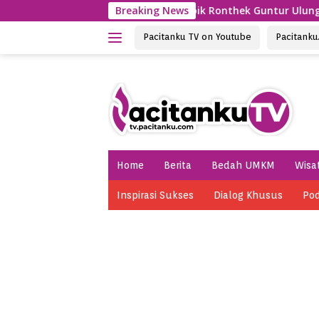
Skip
itan
Penampilan Apik Ronthek Guntur Ulung Kecamata
Breaking News
to
content
Pacitanku TV on Youtube
Pacitank
Home
Berita
Bedah UMKM
Wisa
Inspirasi Sukses
Dialog Khusus
Pod