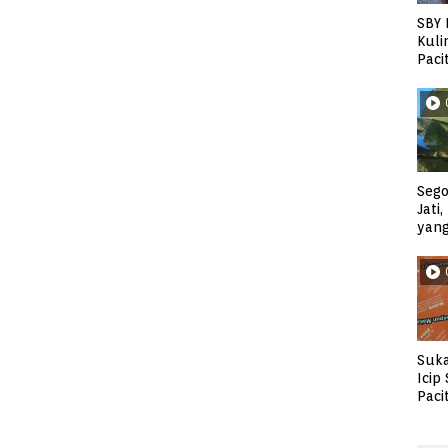
SBY 
Kuli
Paci
Sego
Jati
yan
Suka
Icip
Paci