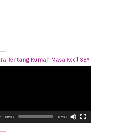
ita Tentang Rumah Masa Kecil SBY
o
05:44
03:08
er
tan,
Menikmati Asyiknya Berwisata
Keren, Ada Spot Foto K
n
di Mentari Hill Pacitan
Pantai Pancer Pacitan
00:00
07:09
Berbahan Sampah