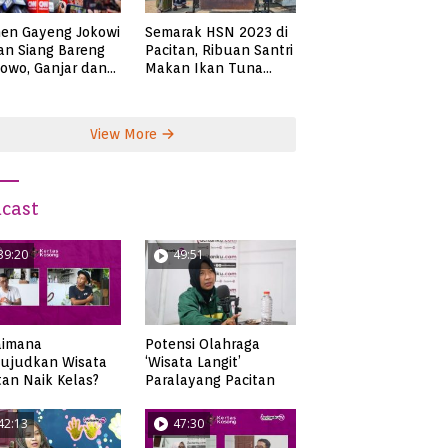
en Gayeng Jokowi
Semarak HSN 2023 di
n Siang Bareng
Pacitan, Ribuan Santri
owo, Ganjar dan
Makan Ikan Tuna
s
Super Jumbo
View More
cast
39:20
49:51
aimana
Potensi Olahraga
ujudkan Wisata
‘Wisata Langit’
tan Naik Kelas?
Paralayang Pacitan
42:13
47:30