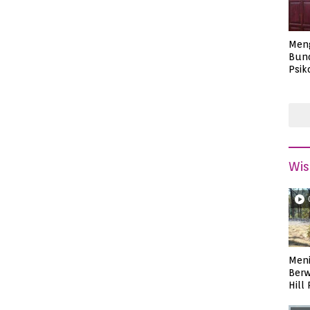
Men
Bund
Psik
Masa
Wis
Meni
Berw
Hill