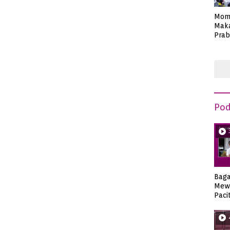
Mom
Maka
Prab
Anie
Pod
Bag
Mew
Paci