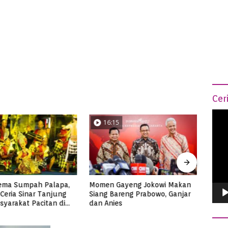
Cer
Vide
16:15
04:14
Play
,
Momen Gayeng Jokowi Makan
Semarak HSN 2023 di Paci
Siang Bareng Prabowo, Ganjar
Ribuan Santri Makan Ika
dan Anies
Tuna Super Jumbo