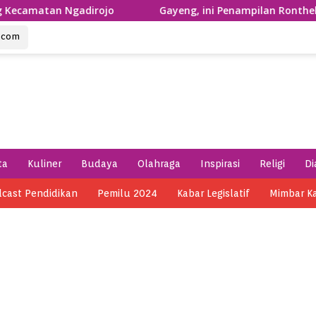
n Ngadirojo
Gayeng, ini Penampilan Ronthek Laskar Ga
u.com
ta
Kuliner
Budaya
Olahraga
Inspirasi
Religi
Di
cast Pendidikan
Pemilu 2024
Kabar Legislatif
Mimbar K