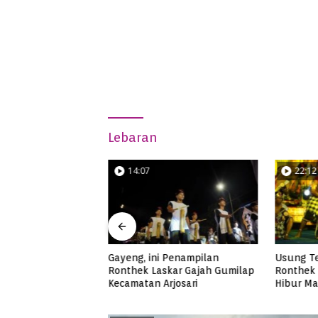
Lebaran
14:07
22:12
Gayeng, ini Penampilan
Usung Tema Sumpah Palapa
Ronthek Laskar Gajah Gumilap
Ronthek Ceria Sinar Tanjung
Kecamatan Arjosari
Hibur Masyarakat Pacitan di
FRP 2023