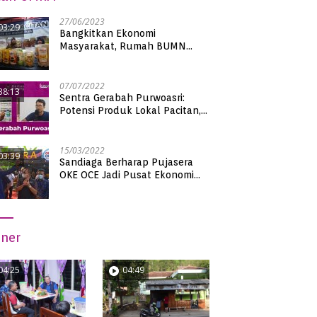
27/06/2023
03:29
Bangkitkan Ekonomi
Masyarakat, Rumah BUMN
Pacitan Pamerkan Puluhan
Produk UMKM Binaan
07/07/2022
38:13
Sentra Gerabah Purwoasri:
Potensi Produk Lokal Pacitan,
Kualitas Nasional
15/03/2022
03:39
Sandiaga Berharap Pujasera
OKE OCE Jadi Pusat Ekonomi
Baru di Pacitan
iner
04:25
04:49