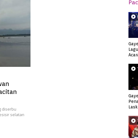
Pac
Gaye
Lagu
Acar
Djag
awan
acitan
Gaye
Pen
Lask
g diserbu
Keca
sisir selatan