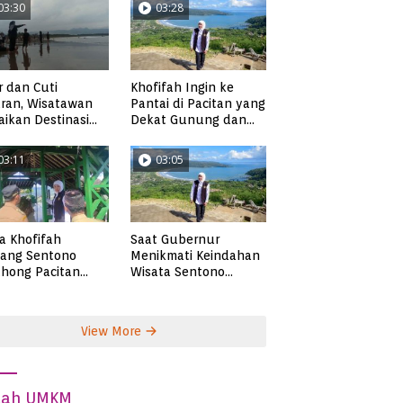
03:30
03:28
Khofifah Ingin ke
r dan Cuti
Pantai di Pacitan yang
ran, Wisatawan
Dekat Gunung dan
ikan Destinasi
Persawahan, Pantai
ta di Pacitan
Pangasan?
03:11
03:05
ta Khofifah
Saat Gubernur
tang Sentono
Menikmati Keindahan
hong Pacitan
Wisata Sentono
an Syekh Subakir
Genthong
View More
dah UMKM