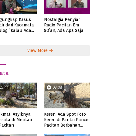
gungkap Kasus
Nostalgia Penyiar
ir dari Kacamata
Radio Pacitan Era
olog “Kalau Ada
90’an, Ada Apa Saja di
lah, Bicaralah..”
Zaman Itu?
View More
ata
05:44
03:08
kmati Asyiknya
Keren, Ada Spot Foto
isata di Mentari
Keren di Pantai Pancer
 Pacitan
Pacitan Berbahan
Sampah