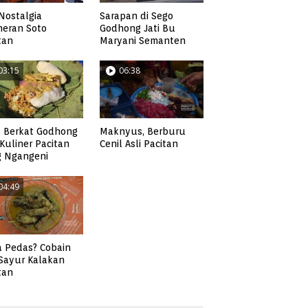
Nostalgia
Sarapan di Sego
neran Soto
Godhong Jati Bu
tan
Maryani Semanten
03:15
06:38
 Berkat Godhong
Maknyus, Berburu
, Kuliner Pacitan
Cenil Asli Pacitan
g Ngangeni
04:49
 Pedas? Cobain
 Sayur Kalakan
tan