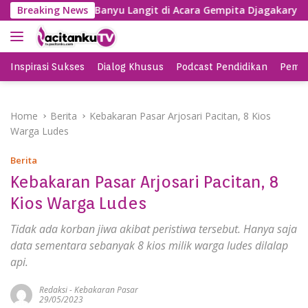
S
 SBY Nyanyi Lagu Banyu Langit di Acara Gempita Djagakarya P
Breaking News
k
i
p
t
Inspirasi Sukses
Dialog Khusus
Podcast Pendidikan
Pemil
o
c
o
Home
Berita
Kebakaran Pasar Arjosari Pacitan, 8 Kios
n
Warga Ludes
t
e
Berita
n
Kebakaran Pasar Arjosari Pacitan, 8
t
Kios Warga Ludes
Tidak ada korban jiwa akibat peristiwa tersebut. Hanya saja
data sementara sebanyak 8 kios milik warga ludes dilalap
api.
Redaksi
-
Kebakaran Pasar
29/05/2023