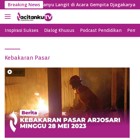
S
SBY Nyanyi Lagu Banyu Langit di Acara Gempita Djagakarya Pa
Breaking News
k
i
p
t
Inspirasi Sukses
Dialog Khusus
Podcast Pendidikan
Pemil
o
c
o
Kebakaran Pasar
n
t
e
03:37
n
t