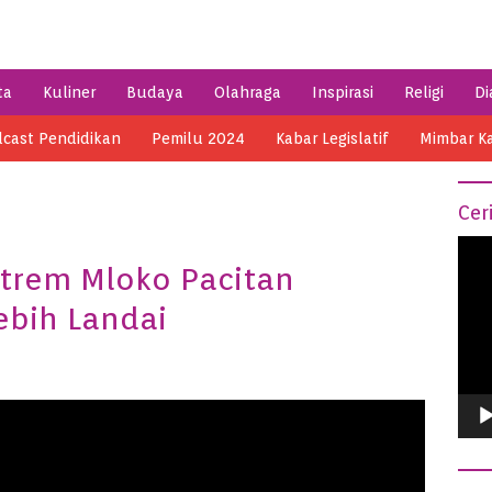
ta
Kuliner
Budaya
Olahraga
Inspirasi
Religi
Di
cast Pendidikan
Pemilu 2024
Kabar Legislatif
Mimbar K
Cer
Vide
ktrem Mloko Pacitan
Play
ebih Landai