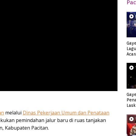
Pac
Gaye
Lagu
Acar
Djag
Gaye
Pen
Lask
Keca
an
melalui
Dinas Pekerjaan Umum dan Penataan
ukan pemindahan jalur baru di ruas tanjakan
n, Kabupaten Pacitan.