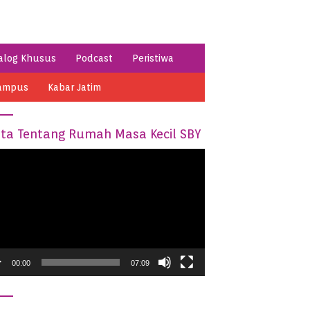
alog Khusus
Podcast
Peristiwa
ampus
Kabar Jatim
ita Tentang Rumah Masa Kecil SBY
o
er
00:00
07:09