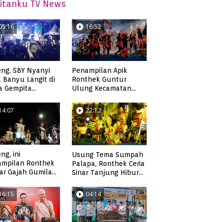
itanku TV News
05:16
16:52
ng, SBY Nyanyi
Penampilan Apik
 Banyu Langit di
Ronthek Guntur
a Gempita
Ulung Kecamatan
akarya Pacitan
Ngadirojo
14:07
22:12
ng, ini
Usung Tema Sumpah
ampilan Ronthek
Palapa, Ronthek Ceria
ar Gajah Gumilap
Sinar Tanjung Hibur
matan Arjosari
Masyarakat Pacitan di
FRP 2023
16:15
04:14