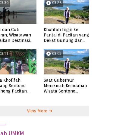
03:30
03:28
r dan Cuti
Khofifah Ingin ke
ran, Wisatawan
Pantai di Pacitan yang
ikan Destinasi
Dekat Gunung dan
ta di Pacitan
Persawahan, Pantai
Pangasan?
03:11
03:05
ta Khofifah
Saat Gubernur
tang Sentono
Menikmati Keindahan
hong Pacitan
Wisata Sentono
an Syekh Subakir
Genthong
View More
dah UMKM