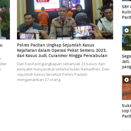
SBY 
Kuli
Paci
au
Polres Pacitan Ungkap Sejumlah Kasus
Kejahatan dalam Operasi Pekat Semeru 2023,
dari Kasus Judi, Curanmor Hingga Pencabulan
Sego
n
Jati
lder
Dari hasil pengungkapan sebanyak 23 kasus dan
yan
i
penyakit masyarakat selama bulan Ramadhan. Dari
sejumlah kasus tersebut Polres Pacitan
mengamankan 27 orang.
Suka
Icip
Paci