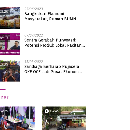
27/06/2023
03:29
Bangkitkan Ekonomi
Masyarakat, Rumah BUMN
Pacitan Pamerkan Puluhan
Produk UMKM Binaan
07/07/2022
38:13
Sentra Gerabah Purwoasri:
Potensi Produk Lokal Pacitan,
Kualitas Nasional
15/03/2022
03:39
Sandiaga Berharap Pujasera
OKE OCE Jadi Pusat Ekonomi
Baru di Pacitan
iner
04:25
04:49