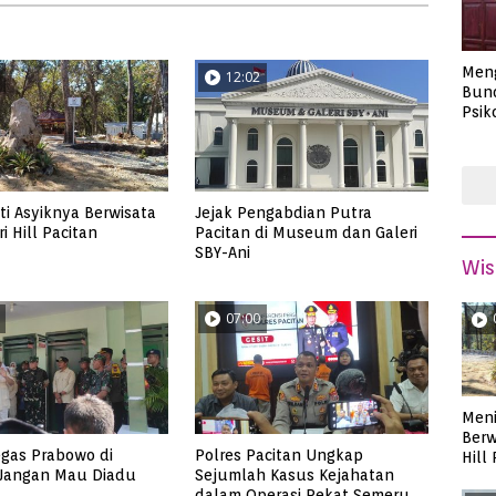
Men
12:02
Bund
Psik
Masa
i Asyiknya Berwisata
Jejak Pengabdian Putra
i Hill Pacitan
Pacitan di Museum dan Galeri
SBY-Ani
Wis
07:00
Meni
Berw
gas Prabowo di
Polres Pacitan Ungkap
Hill
 Jangan Mau Diadu
Sejumlah Kasus Kejahatan
dalam Operasi Pekat Semeru