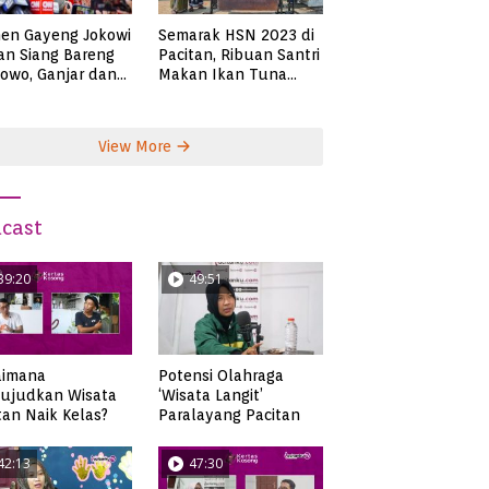
en Gayeng Jokowi
Semarak HSN 2023 di
n Siang Bareng
Pacitan, Ribuan Santri
owo, Ganjar dan
Makan Ikan Tuna
s
Super Jumbo
View More
cast
39:20
49:51
aimana
Potensi Olahraga
ujudkan Wisata
‘Wisata Langit’
tan Naik Kelas?
Paralayang Pacitan
42:13
47:30