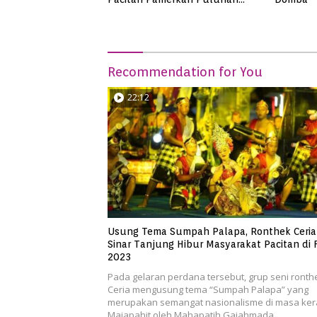
Produk UMKM Binaan
Recommendation for You
22:12
Usung Tema Sumpah Palapa, Ronthek Ceria
Sinar Tanjung Hibur Masyarakat Pacitan di 
2023
Pada gelaran perdana tersebut, grup seni ronth
Ceria mengusung tema “Sumpah Palapa” yang
merupakan semangat nasionalisme di masa ker
Majapahit oleh Mahapatih Gajahmada.