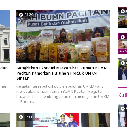
03:29
 dan
Bangkitkan Ekonomi Masyarakat, Rumah BUMN
Pacitan Pamerkan Puluhan Produk UMKM
Binaan
aman
Kegiatan tersebut diikuti oleh puluhan UMKM yang
merupakan binaan rumah BUMN Pacitan. Kegiatan
Kul
bazar ini bisa membangkitkan dan memajukan UMKM
di Pacitan.
07:00