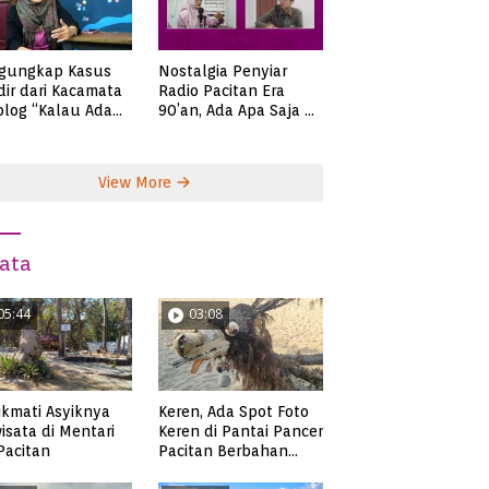
gungkap Kasus
Nostalgia Penyiar
ir dari Kacamata
Radio Pacitan Era
olog “Kalau Ada
90’an, Ada Apa Saja di
lah, Bicaralah..”
Zaman Itu?
View More
ata
05:44
03:08
Keren, Ada Spot Foto
kmati Asyiknya
Keren di Pantai Pancer
isata di Mentari
Pacitan Berbahan
 Pacitan
Sampah