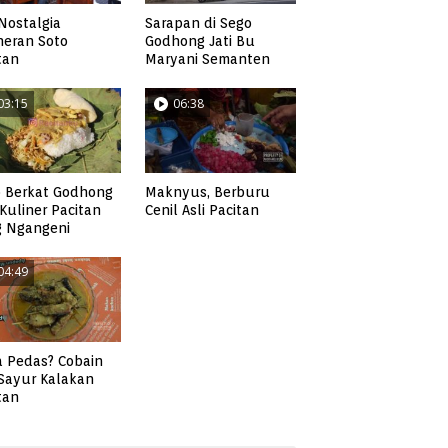
Nostalgia
Sarapan di Sego
neran Soto
Godhong Jati Bu
tan
Maryani Semanten
03:15
06:38
 Berkat Godhong
Maknyus, Berburu
, Kuliner Pacitan
Cenil Asli Pacitan
g Ngangeni
04:49
 Pedas? Cobain
 Sayur Kalakan
tan