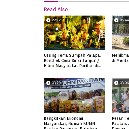
Read Also
22:12
05:44
Usung Tema Sumpah Palapa,
Menikmat
Ronthek Ceria Sinar Tanjung
di Mentar
Hibur Masyarakat Pacitan di
FRP 2023
03:29
03:06
Bangkitkan Ekonomi
Pesan Te
Masyarakat, Rumah BUMN
Pacitan:
Pacitan Pamerkan Puluhan
Domba