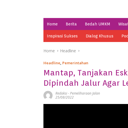
Home
Berita
Bedah UMKM
Wisa
Inspirasi Sukses
Dialog Khusus
Pod
Home
Headline
Headline
,
Pemerintahan
Mantap, Tanjakan Es
Dipindah Jalur Agar L
Redaksi
-
Pemeliharaan Jalan
25/08/2022