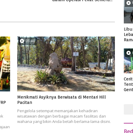
2023, dari Kasus Judi,
Curanmor Hingga Pencabulan
Libu
Leba
Rama
05:44
Wisa
Ceri
Ten
Gent
deng
Menikmati Asyiknya Berwisata di Mentari Hill
FRP
Pacitan
Pengelola setempat memanjakan kehadiran
ek
wisatawan dengan berbagai macam fasilitas dan
wahana yang bikin Anda betah berlama-lama disini.
ajaan
Be