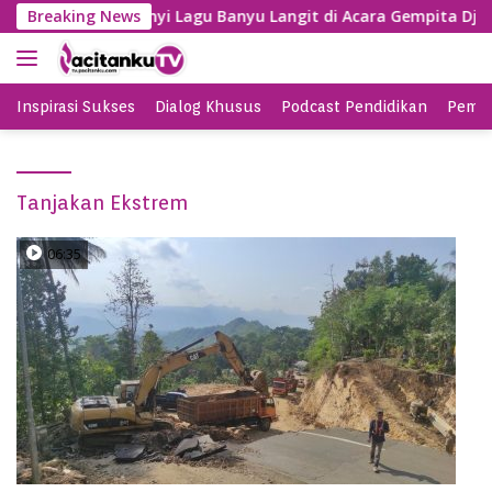
S
Gayeng, SBY Nyanyi Lagu Banyu Langit di Acara Gempita Djag
Breaking News
k
i
p
t
Inspirasi Sukses
Dialog Khusus
Podcast Pendidikan
Pemil
o
c
o
Tanjakan Ekstrem
n
t
e
06:35
n
t