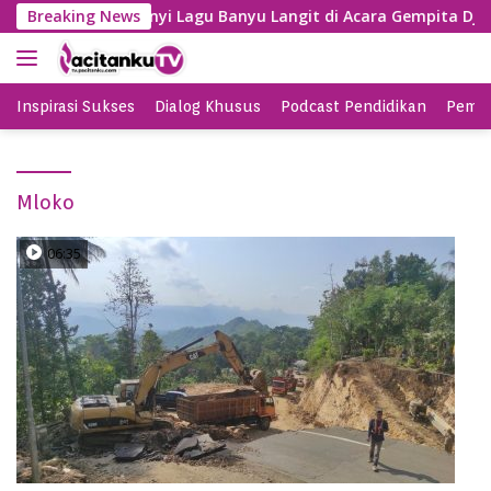
S
Gayeng, SBY Nyanyi Lagu Banyu Langit di Acara Gempita Djag
Breaking News
k
i
p
t
Inspirasi Sukses
Dialog Khusus
Podcast Pendidikan
Pemil
o
c
o
Mloko
n
t
e
06:35
n
t