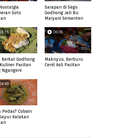
Nostalgia
Sarapan di Sego
neran Soto
Godhong Jati Bu
tan
Maryani Semanten
03:15
06:38
 Berkat Godhong
Maknyus, Berburu
, Kuliner Pacitan
Cenil Asli Pacitan
g Ngangeni
04:49
 Pedas? Cobain
 Sayur Kalakan
tan