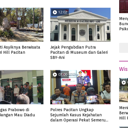
12:02
Men
Bund
Psik
Masa
i Asyiknya Berwisata
Jejak Pengabdian Putra
i Hill Pacitan
Pacitan di Museum dan Galeri
SBY-Ani
Wis
07:00
Meni
gas Prabowo di
Polres Pacitan Ungkap
Berw
 Jangan Mau Diadu
Sejumlah Kasus Kejahatan
Hill
dalam Operasi Pekat Semeru
2023, dari Kasus Judi,