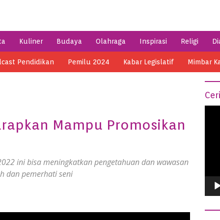
ta
Kuliner
Budaya
Olahraga
Inspirasi
Religi
Di
cast Pendidikan
Pemilu 2024
Kabar Legislatif
Mimbar K
Cer
Vide
harapkan Mampu Promosikan
Play
 2022 ini bisa meningkatkan pengetahuan dan wawasan
h dan pemerhati seni