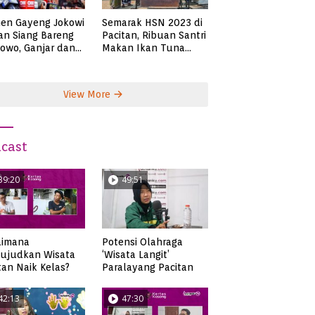
en Gayeng Jokowi
Semarak HSN 2023 di
n Siang Bareng
Pacitan, Ribuan Santri
owo, Ganjar dan
Makan Ikan Tuna
s
Super Jumbo
View More
cast
39:20
49:51
aimana
Potensi Olahraga
ujudkan Wisata
‘Wisata Langit’
tan Naik Kelas?
Paralayang Pacitan
42:13
47:30