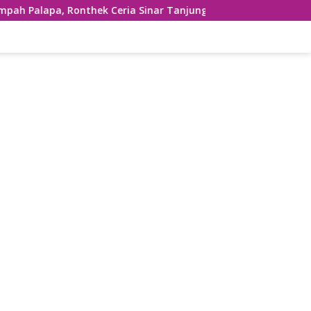
thek Ceria Sinar Tanjung Hibur Masyarakat Pacitan di FRP 20