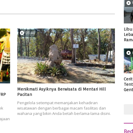
Curanmor Hingga Pencabulan
Libu
05:44
Leba
Rama
Wisa
Ceri
Ten
Menikmati Asyiknya Berwisata di Mentari Hill
Gent
FRP
Pacitan
deng
Pengelola setempat memanjakan kehadiran
ek
wisatawan dengan berbagai macam fasilitas dan
wahana yang bikin Anda betah berlama-lama disini.
ajaan
Be