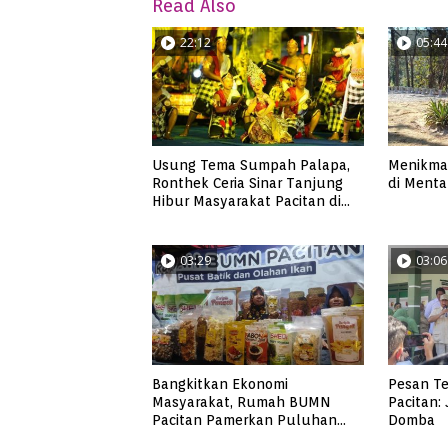
Read Also
22:12
05:44
Usung Tema Sumpah Palapa,
Menikmat
Ronthek Ceria Sinar Tanjung
di Mentar
Hibur Masyarakat Pacitan di
FRP 2023
03:29
03:06
Bangkitkan Ekonomi
Pesan Te
Masyarakat, Rumah BUMN
Pacitan:
Pacitan Pamerkan Puluhan
Domba
Produk UMKM Binaan