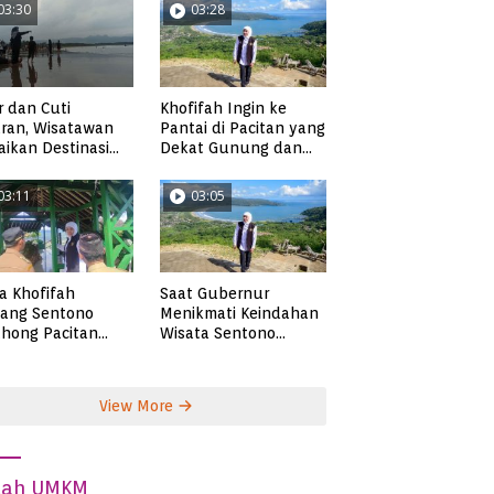
03:30
03:28
r dan Cuti
Khofifah Ingin ke
ran, Wisatawan
Pantai di Pacitan yang
ikan Destinasi
Dekat Gunung dan
ta di Pacitan
Persawahan, Pantai
Pangasan?
03:11
03:05
ta Khofifah
Saat Gubernur
tang Sentono
Menikmati Keindahan
hong Pacitan
Wisata Sentono
an Syekh Subakir
Genthong
View More
dah UMKM