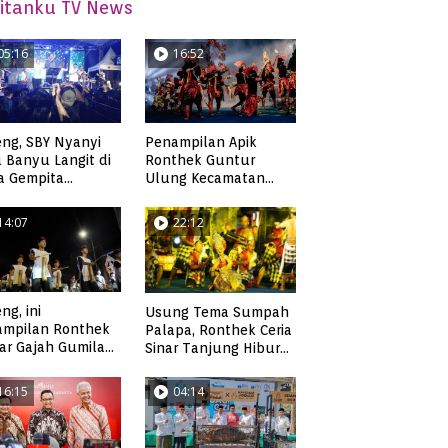
itanku TV News
05:16
16:52
ng, SBY Nyanyi
Penampilan Apik
 Banyu Langit di
Ronthek Guntur
a Gempita
Ulung Kecamatan
akarya Pacitan
Ngadirojo
14:07
22:12
ng, ini
Usung Tema Sumpah
ampilan Ronthek
Palapa, Ronthek Ceria
ar Gajah Gumilap
Sinar Tanjung Hibur
matan Arjosari
Masyarakat Pacitan di
FRP 2023
16:15
04:14