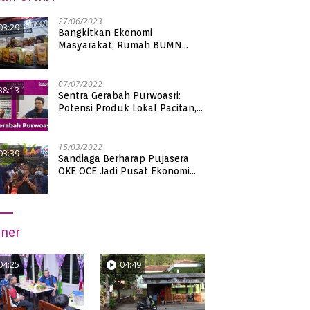
27/06/2023
03:29
Bangkitkan Ekonomi
Masyarakat, Rumah BUMN
Pacitan Pamerkan Puluhan
Produk UMKM Binaan
07/07/2022
38:13
Sentra Gerabah Purwoasri:
Potensi Produk Lokal Pacitan,
Kualitas Nasional
15/03/2022
03:39
Sandiaga Berharap Pujasera
OKE OCE Jadi Pusat Ekonomi
Baru di Pacitan
iner
04:25
04:49