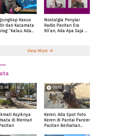
gungkap Kasus
Nostalgia Penyiar
ir dari Kacamata
Radio Pacitan Era
olog “Kalau Ada
90’an, Ada Apa Saja di
lah, Bicaralah..”
Zaman Itu?
View More
ata
05:44
03:08
Keren, Ada Spot Foto
kmati Asyiknya
Keren di Pantai Pancer
isata di Mentari
Pacitan Berbahan
 Pacitan
Sampah