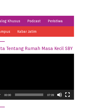
alog Khusus
Podcast
Peristiwa
ampus
Kabar Jatim
ita Tentang Rumah Masa Kecil SBY
o
er
00:00
07:09