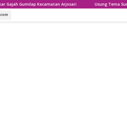
lap Kecamatan Arjosari
Usung Tema Sumpah Palapa, Ron
u.com