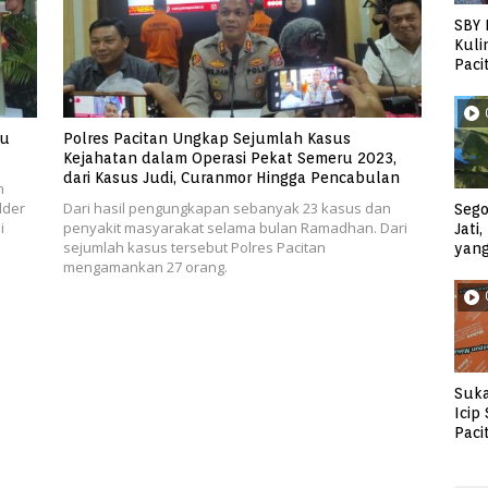
SBY 
Kuli
Paci
au
Polres Pacitan Ungkap Sejumlah Kasus
Kejahatan dalam Operasi Pekat Semeru 2023,
dari Kasus Judi, Curanmor Hingga Pencabulan
n
lder
Dari hasil pengungkapan sebanyak 23 kasus dan
Sego
i
penyakit masyarakat selama bulan Ramadhan. Dari
Jati
sejumlah kasus tersebut Polres Pacitan
yan
mengamankan 27 orang.
Suka
Icip
Paci