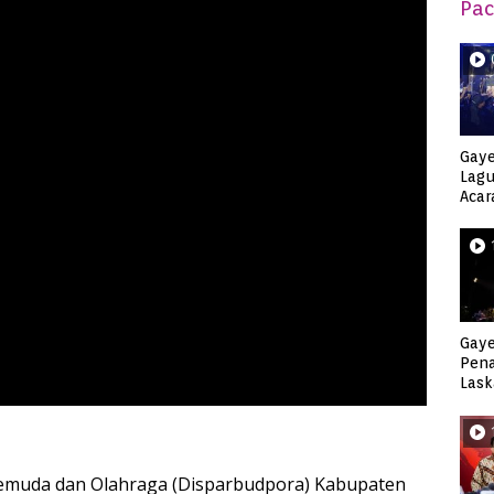
Pac
Gaye
Lagu
Acar
Djag
Gaye
Pen
Lask
Keca
Pemuda dan Olahraga (Disparbudpora) Kabupaten