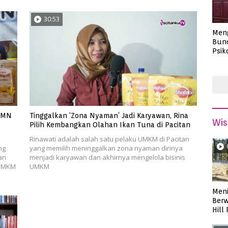
30:53
Men
Bund
Psik
Masa
UMN
Tinggalkan ‘Zona Nyaman’ Jadi Karyawan, Rina
Wis
Pilih Kembangkan Olahan Ikan Tuna di Pacitan
Rinawati adalah salah satu pelaku UMKM di Pacitan
ng
yang memilih meninggalkan zona nyaman dirinya
an
menjadi karyawan dan akhirnya mengelola bisinis
 UMKM
UMKM
Meni
Berw
Hill