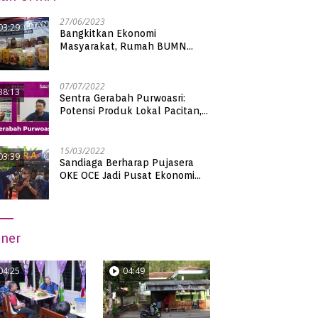
27/06/2023
03:29
Bangkitkan Ekonomi
Masyarakat, Rumah BUMN
Pacitan Pamerkan Puluhan
Produk UMKM Binaan
07/07/2022
38:13
Sentra Gerabah Purwoasri:
Potensi Produk Lokal Pacitan,
Kualitas Nasional
15/03/2022
03:39
Sandiaga Berharap Pujasera
OKE OCE Jadi Pusat Ekonomi
Baru di Pacitan
iner
04:25
04:49