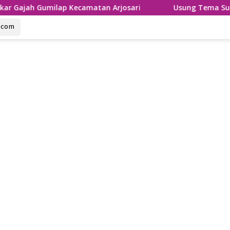
ilap Kecamatan Arjosari
Usung Tema Sumpah Palapa, Ro
u.com