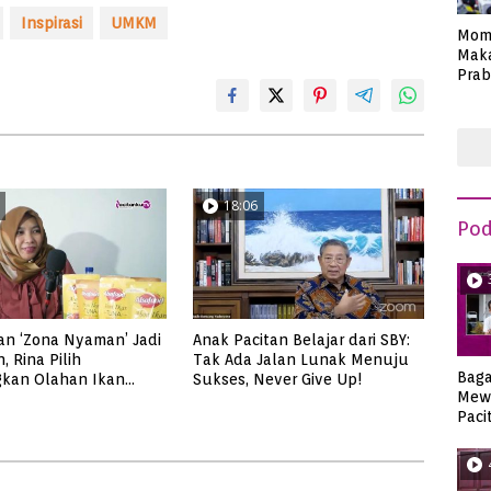
Inspirasi
UMKM
Mom
Maka
Prab
Anie
18:06
Pod
an ‘Zona Nyaman’ Jadi
Anak Pacitan Belajar dari SBY:
, Rina Pilih
Tak Ada Jalan Lunak Menuju
Bag
kan Olahan Ikan
Sukses, Never Give Up!
Mew
Pacitan
Paci