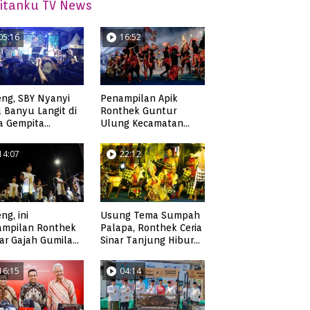
itanku TV News
05:16
16:52
ng, SBY Nyanyi
Penampilan Apik
 Banyu Langit di
Ronthek Guntur
a Gempita
Ulung Kecamatan
akarya Pacitan
Ngadirojo
14:07
22:12
ng, ini
Usung Tema Sumpah
ampilan Ronthek
Palapa, Ronthek Ceria
ar Gajah Gumilap
Sinar Tanjung Hibur
matan Arjosari
Masyarakat Pacitan di
FRP 2023
16:15
04:14