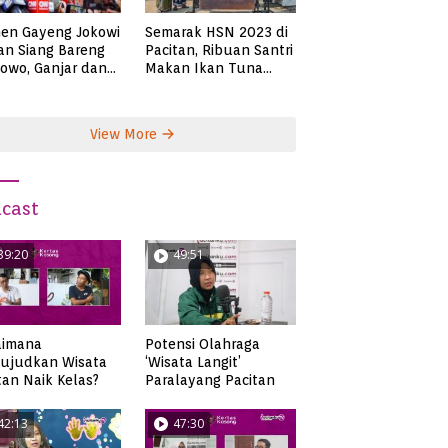
en Gayeng Jokowi
Semarak HSN 2023 di
n Siang Bareng
Pacitan, Ribuan Santri
owo, Ganjar dan
Makan Ikan Tuna
s
Super Jumbo
View More
cast
39:20
49:51
aimana
Potensi Olahraga
ujudkan Wisata
‘Wisata Langit’
tan Naik Kelas?
Paralayang Pacitan
42:13
47:30