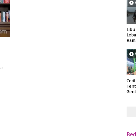
Libu
Leba
Rama
Wisa
1
us
Ceri
Ten
Gent
deng
Be