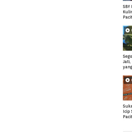
SBY 
Kuli
Paci
Sego
Jati
yan
Suka
Icip
Paci