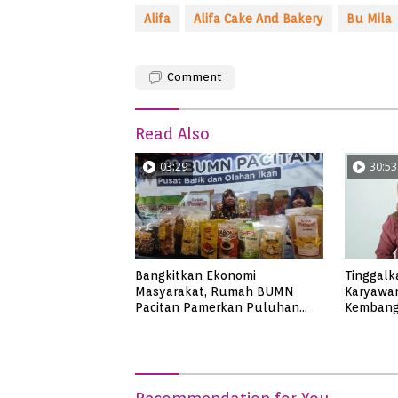
Alifa
Alifa Cake And Bakery
Bu Mila
Comment
Read Also
03:29
30:53
Bangkitkan Ekonomi
Tinggalk
Masyarakat, Rumah BUMN
Karyawan
Pacitan Pamerkan Puluhan
Kembang
Produk UMKM Binaan
Tuna di 