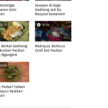
Nostalgia
Sarapan di Sego
neran Soto
Godhong Jati Bu
tan
Maryani Semanten
03:15
06:38
 Berkat Godhong
Maknyus, Berburu
, Kuliner Pacitan
Cenil Asli Pacitan
g Ngangeni
04:49
 Pedas? Cobain
 Sayur Kalakan
tan