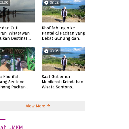
03:30
03:28
r dan Cuti
Khofifah Ingin ke
ran, Wisatawan
Pantai di Pacitan yang
ikan Destinasi
Dekat Gunung dan
ta di Pacitan
Persawahan, Pantai
Pangasan?
03:11
03:05
ta Khofifah
Saat Gubernur
tang Sentono
Menikmati Keindahan
hong Pacitan
Wisata Sentono
an Syekh Subakir
Genthong
View More
dah UMKM