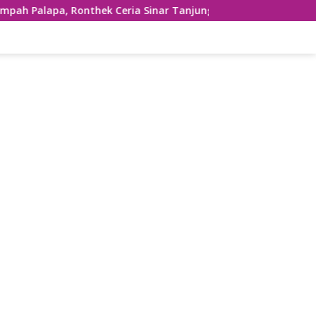
nthek Ceria Sinar Tanjung Hibur Masyarakat Pacitan di FRP 2