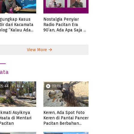
gungkap Kasus
Nostalgia Penyiar
ir dari Kacamata
Radio Pacitan Era
olog “Kalau Ada
90’an, Ada Apa Saja di
lah, Bicaralah..”
Zaman Itu?
View More
ata
05:44
03:08
kmati Asyiknya
Keren, Ada Spot Foto
isata di Mentari
Keren di Pantai Pancer
 Pacitan
Pacitan Berbahan
Sampah