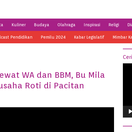
ta
Kuliner
Budaya
Olahraga
Inspirasi
Religi
Di
cast Pendidikan
Pemilu 2024
Kabar Legislatif
Mimbar K
Cer
Vide
Lewat WA dan BBM, Bu Mila
Play
usaha Roti di Pacitan