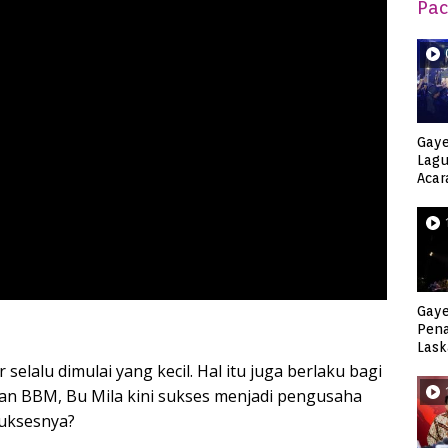
Pac
Gaye
Lagu
Acar
Djag
Gaye
Pen
Lask
Keca
selalu dimulai yang kecil. Hal itu juga berlaku bagi
 dan BBM, Bu Mila kini sukses menjadi pengusaha
suksesnya?