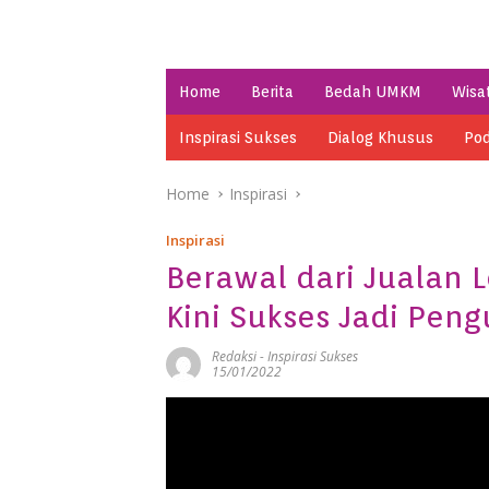
Home
Berita
Bedah UMKM
Wisa
Inspirasi Sukses
Dialog Khusus
Pod
Home
Inspirasi
Inspirasi
Berawal dari Jualan 
Kini Sukses Jadi Peng
Redaksi
-
Inspirasi Sukses
15/01/2022