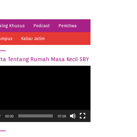
alog Khusus
Podcast
Peristiwa
ampus
Kabar Jatim
ita Tentang Rumah Masa Kecil SBY
o
er
00:00
07:09