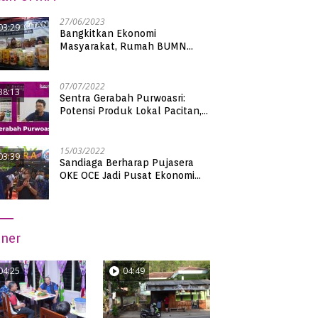
27/06/2023
03:29
Bangkitkan Ekonomi
Masyarakat, Rumah BUMN
Pacitan Pamerkan Puluhan
Produk UMKM Binaan
07/07/2022
38:13
Sentra Gerabah Purwoasri:
Potensi Produk Lokal Pacitan,
Kualitas Nasional
15/03/2022
03:39
Sandiaga Berharap Pujasera
OKE OCE Jadi Pusat Ekonomi
Baru di Pacitan
iner
04:25
04:49