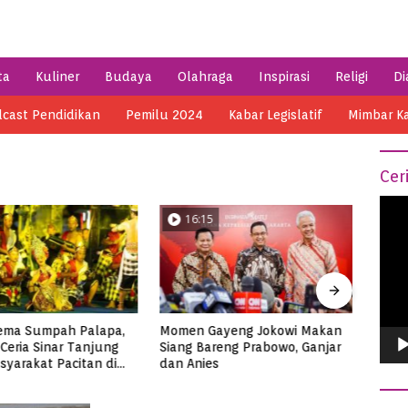
ta
Kuliner
Budaya
Olahraga
Inspirasi
Religi
Di
cast Pendidikan
Pemilu 2024
Kabar Legislatif
Mimbar K
Cer
Vide
15
04:14
Play
Gayeng Jokowi Makan
Semarak HSN 2023 di Pacitan,
Men
Bareng Prabowo, Ganjar
Ribuan Santri Makan Ikan
di 
ies
Tuna Super Jumbo