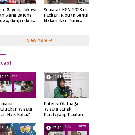
en Gayeng Jokowi
Semarak HSN 2023 di
n Siang Bareng
Pacitan, Ribuan Santri
owo, Ganjar dan
Makan Ikan Tuna
s
Super Jumbo
View More
cast
39:20
49:51
aimana
Potensi Olahraga
ujudkan Wisata
‘Wisata Langit’
tan Naik Kelas?
Paralayang Pacitan
42:13
47:30