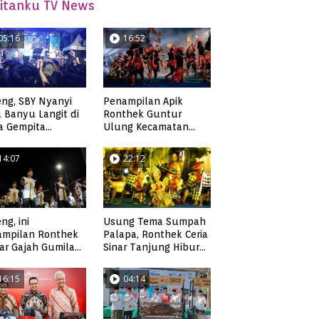
itanku TV News
05:16
16:52
ng, SBY Nyanyi
Penampilan Apik
 Banyu Langit di
Ronthek Guntur
a Gempita
Ulung Kecamatan
akarya Pacitan
Ngadirojo
14:07
22:12
ng, ini
Usung Tema Sumpah
ampilan Ronthek
Palapa, Ronthek Ceria
ar Gajah Gumilap
Sinar Tanjung Hibur
matan Arjosari
Masyarakat Pacitan di
FRP 2023
16:15
04:14