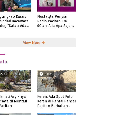
gungkap Kasus
Nostalgia Penyiar
ir dari Kacamata
Radio Pacitan Era
olog “Kalau Ada
90’an, Ada Apa Saja di
lah, Bicaralah..”
Zaman Itu?
View More
ata
05:44
03:08
kmati Asyiknya
Keren, Ada Spot Foto
isata di Mentari
Keren di Pantai Pancer
 Pacitan
Pacitan Berbahan
Sampah