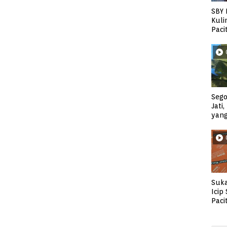
SBY 
Kuli
Paci
Sego
Jati
yan
Suka
Icip
Paci