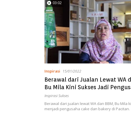
03:02
Inspirasi
15/01/2022
Berawal dari Jualan Lewat WA 
Bu Mila Kini Sukses Jadi Pengus
Pacitan
Inspirasi Sukses
Berawal dari jualan lewat WA dan BBM, Bu Mila k
menjadi pengusaha cake dan bakery di Pacitan.