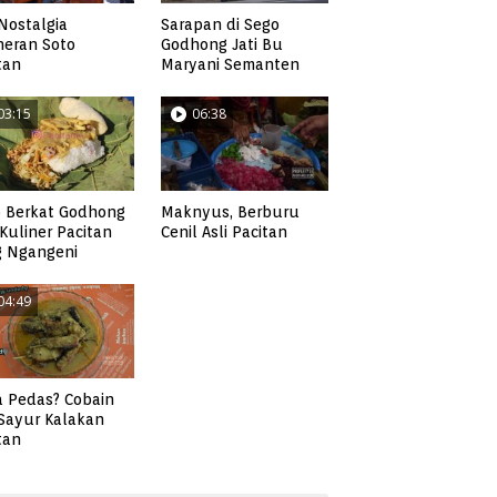
Nostalgia
Sarapan di Sego
neran Soto
Godhong Jati Bu
tan
Maryani Semanten
03:15
06:38
 Berkat Godhong
Maknyus, Berburu
, Kuliner Pacitan
Cenil Asli Pacitan
g Ngangeni
04:49
 Pedas? Cobain
 Sayur Kalakan
tan