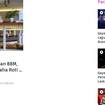
Pac
Gaye
Lagu
Acar
Djag
dan BBM,
aha Roti di
Gaye
Pen
Lask
ini sukses
Keca