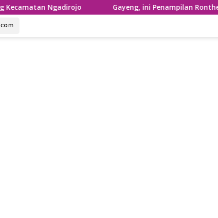
Ngadirojo
Gayeng, ini Penampilan Ronthek Laskar Gaja
u.com