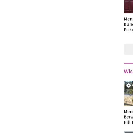
Men
Bund
Psik
Masa
Wis
Meni
Berw
Hill