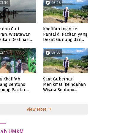
03:30
03:28
r dan Cuti
Khofifah Ingin ke
ran, Wisatawan
Pantai di Pacitan yang
ikan Destinasi
Dekat Gunung dan
ta di Pacitan
Persawahan, Pantai
Pangasan?
03:11
03:05
ta Khofifah
Saat Gubernur
tang Sentono
Menikmati Keindahan
hong Pacitan
Wisata Sentono
an Syekh Subakir
Genthong
View More
dah UMKM