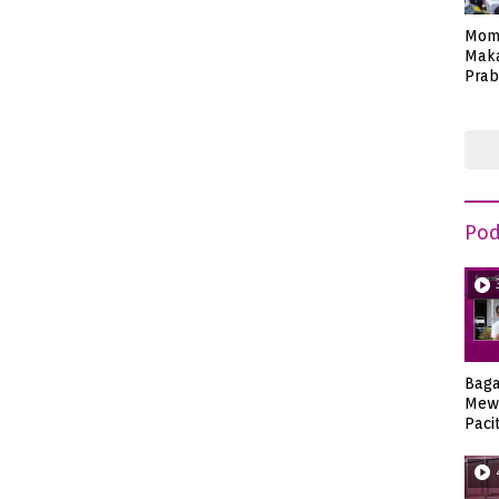
Mom
Maka
Prab
Anie
Pod
Bag
Mew
Paci