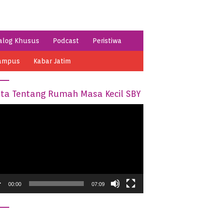
alog Khusus
Podcast
Peristiwa
ampus
Kabar Jatim
ita Tentang Rumah Masa Kecil SBY
o
05:44
03:08
er
ikmati Asyiknya Berwisata
Keren, Ada Spot Foto Keren di
Mentari Hill Pacitan
Pantai Pancer Pacitan
00:00
07:09
Berbahan Sampah