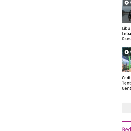
Libu
Leba
Rama
Wisa
Ceri
Ten
Gent
deng
Be