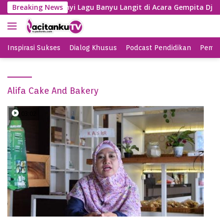
S
Gayeng, SBY Nyanyi Lagu Banyu Langit di Acara Gempita Djag
Breaking News
k
i
p
t
Inspirasi Sukses
Dialog Khusus
Podcast Pendidikan
Pemil
o
c
o
Alifa Cake And Bakery
n
t
e
03:02
n
t