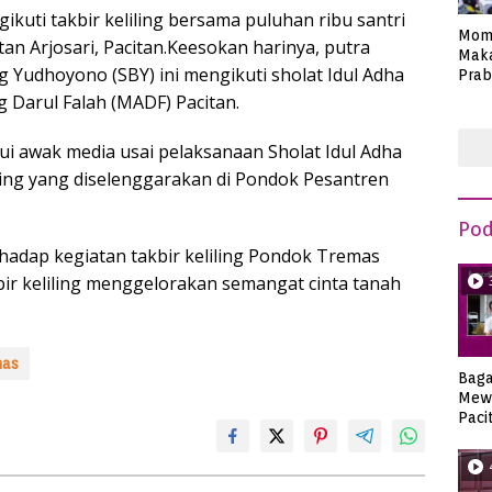
kuti takbir keliling bersama puluhan ribu santri
Mom
n Arjosari, Pacitan.Keesokan harinya, putra
Maka
g Yudhoyono (SBY) ini mengikuti sholat Idul Adha
Prab
Anie
 Darul Falah (MADF) Pacitan.
i awak media usai pelaksanaan Sholat Idul Adha
ling yang diselenggarakan di Pondok Pesantren
Pod
hadap kegiatan takbir keliling Pondok Tremas
kbir keliling menggelorakan semangat cinta tanah
mas
Bag
Mew
Paci