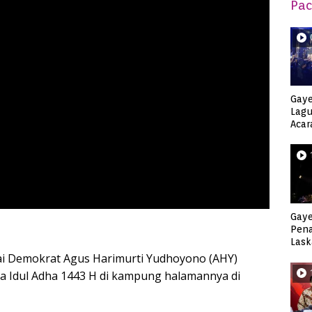
Pac
Gaye
Lagu
Acar
Djag
Gaye
Pen
Lask
Keca
i Demokrat Agus Harimurti Yudhoyono (AHY)
ya Idul Adha 1443 H di kampung halamannya di