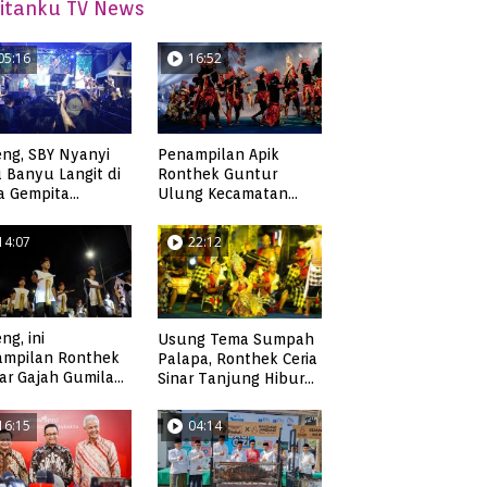
itanku TV News
05:16
16:52
ng, SBY Nyanyi
Penampilan Apik
 Banyu Langit di
Ronthek Guntur
a Gempita
Ulung Kecamatan
akarya Pacitan
Ngadirojo
14:07
22:12
ng, ini
Usung Tema Sumpah
ampilan Ronthek
Palapa, Ronthek Ceria
ar Gajah Gumilap
Sinar Tanjung Hibur
matan Arjosari
Masyarakat Pacitan di
FRP 2023
16:15
04:14