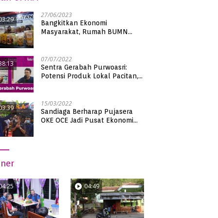
27/06/2023
03:29
Bangkitkan Ekonomi
Masyarakat, Rumah BUMN
Pacitan Pamerkan Puluhan
Produk UMKM Binaan
07/07/2022
38:13
Sentra Gerabah Purwoasri:
Potensi Produk Lokal Pacitan,
Kualitas Nasional
15/03/2022
03:39
Sandiaga Berharap Pujasera
OKE OCE Jadi Pusat Ekonomi
Baru di Pacitan
iner
04:25
04:49