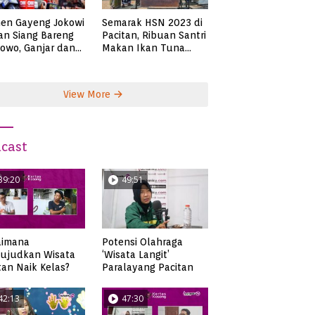
en Gayeng Jokowi
Semarak HSN 2023 di
n Siang Bareng
Pacitan, Ribuan Santri
owo, Ganjar dan
Makan Ikan Tuna
s
Super Jumbo
View More
cast
39:20
49:51
aimana
Potensi Olahraga
ujudkan Wisata
‘Wisata Langit’
tan Naik Kelas?
Paralayang Pacitan
42:13
47:30