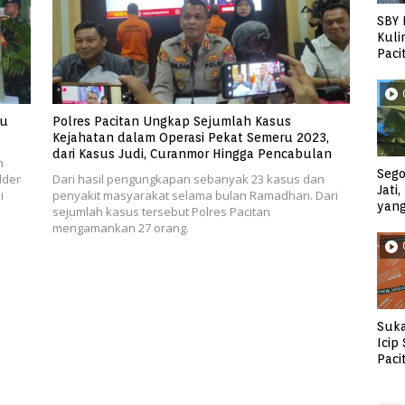
SBY 
Kuli
Paci
au
Polres Pacitan Ungkap Sejumlah Kasus
Kejahatan dalam Operasi Pekat Semeru 2023,
dari Kasus Judi, Curanmor Hingga Pencabulan
n
Sego
lder
Dari hasil pengungkapan sebanyak 23 kasus dan
Jati
i
penyakit masyarakat selama bulan Ramadhan. Dari
yan
sejumlah kasus tersebut Polres Pacitan
mengamankan 27 orang.
Suka
Icip
Paci