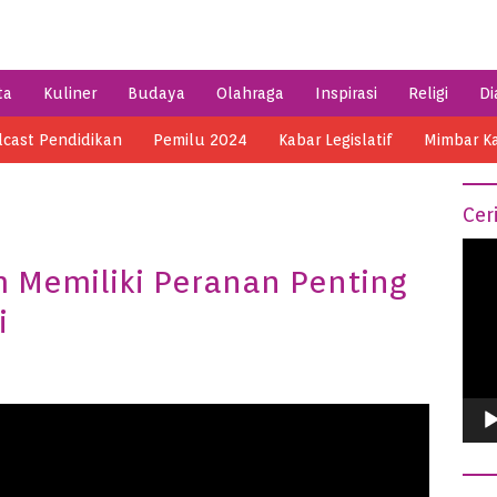
ta
Kuliner
Budaya
Olahraga
Inspirasi
Religi
Di
cast Pendidikan
Pemilu 2024
Kabar Legislatif
Mimbar K
Cer
Vide
 Memiliki Peranan Penting
Play
i