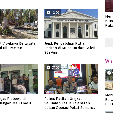
12:02
Men
Bund
Psik
Masa
i Asyiknya Berwisata
Jejak Pengabdian Putra
i Hill Pacitan
Pacitan di Museum dan Galeri
SBY-Ani
Wis
07:00
Meni
gas Prabowo di
Polres Pacitan Ungkap
Berw
 Jangan Mau Diadu
Sejumlah Kasus Kejahatan
Hill
dalam Operasi Pekat Semeru
2023, dari Kasus Judi,