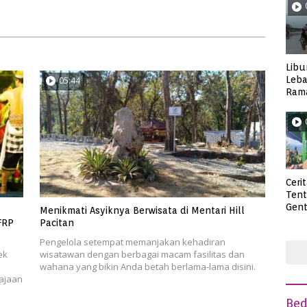
Curanmor Hingga Pencabulan
Libu
Leba
05:44
Rama
Wisa
Ceri
Ten
Gent
Menikmati Asyiknya Berwisata di Mentari Hill
deng
FRP
Pacitan
Pengelola setempat memanjakan kehadiran
ek
wisatawan dengan berbagai macam fasilitas dan
wahana yang bikin Anda betah berlama-lama disini.
ajaan
Be