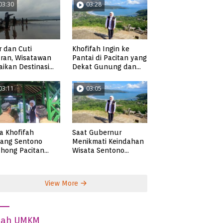
03:30
03:28
r dan Cuti
Khofifah Ingin ke
ran, Wisatawan
Pantai di Pacitan yang
ikan Destinasi
Dekat Gunung dan
ta di Pacitan
Persawahan, Pantai
Pangasan?
03:11
03:05
ta Khofifah
Saat Gubernur
tang Sentono
Menikmati Keindahan
hong Pacitan
Wisata Sentono
an Syekh Subakir
Genthong
View More
dah UMKM