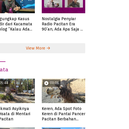
gungkap Kasus
Nostalgia Penyiar
ir dari Kacamata
Radio Pacitan Era
olog “Kalau Ada
90’an, Ada Apa Saja di
lah, Bicaralah..”
Zaman Itu?
View More
ata
05:44
03:08
Keren, Ada Spot Foto
kmati Asyiknya
Keren di Pantai Pancer
isata di Mentari
Pacitan Berbahan
 Pacitan
Sampah