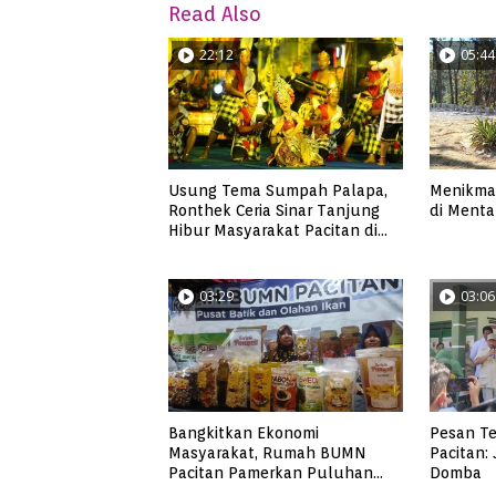
Read Also
22:12
05:44
Usung Tema Sumpah Palapa,
Menikmat
Ronthek Ceria Sinar Tanjung
di Mentar
Hibur Masyarakat Pacitan di
FRP 2023
03:29
03:06
Bangkitkan Ekonomi
Pesan Te
Masyarakat, Rumah BUMN
Pacitan:
Pacitan Pamerkan Puluhan
Domba
Produk UMKM Binaan