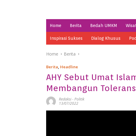
Home
Berita
Bedah UMKM
Wisa
Inspirasi Sukses
Dialog Khusus
Pod
Home
Berita
Berita
,
Headline
AHY Sebut Umat Islam
Membangun Tolerans
Redaksi
-
Politik
13/07/2022