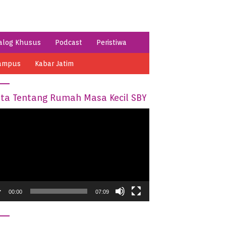
alog Khusus
Podcast
Peristiwa
ampus
Kabar Jatim
ita Tentang Rumah Masa Kecil SBY
o
er
00:00
07:09