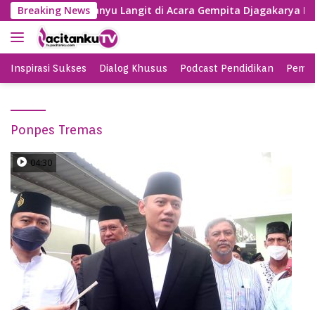
S
SBY Nyanyi Lagu Banyu Langit di Acara Gempita Djagakarya Pac
Breaking News
k
i
p
t
Inspirasi Sukses
Dialog Khusus
Podcast Pendidikan
Pemil
o
c
o
Ponpes Tremas
n
t
e
04:30
n
t