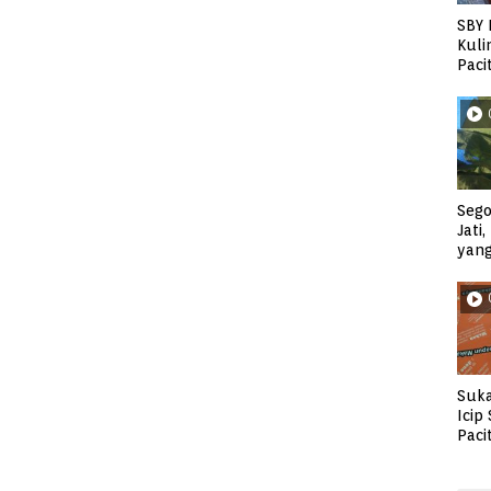
SBY 
Kuli
Paci
Sego
Jati
yan
Suka
Icip
Paci