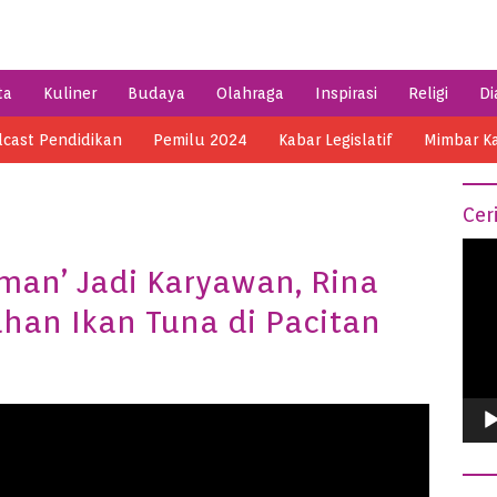
ta
Kuliner
Budaya
Olahraga
Inspirasi
Religi
Di
cast Pendidikan
Pemilu 2024
Kabar Legislatif
Mimbar K
Cer
Vide
man’ Jadi Karyawan, Rina
Play
han Ikan Tuna di Pacitan