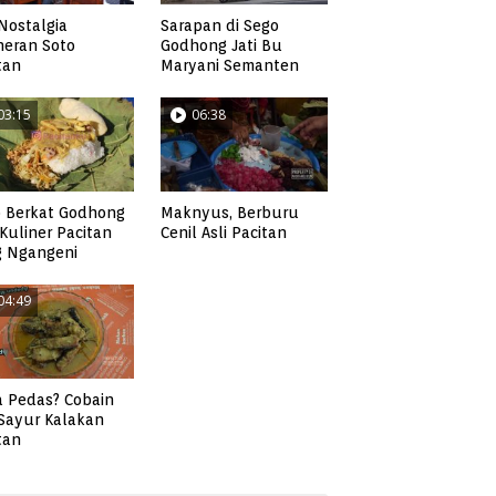
Nostalgia
Sarapan di Sego
neran Soto
Godhong Jati Bu
tan
Maryani Semanten
03:15
06:38
 Berkat Godhong
Maknyus, Berburu
, Kuliner Pacitan
Cenil Asli Pacitan
g Ngangeni
04:49
 Pedas? Cobain
 Sayur Kalakan
tan