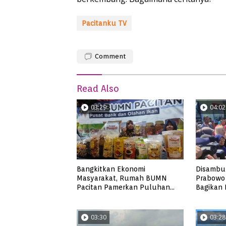
Pacitanku TV
Comment
Read Also
03:29
04:02
Bangkitkan Ekonomi
Disambut
Masyarakat, Rumah BUMN
Prabowo 
Pacitan Pamerkan Puluhan
Bagikan
Produk UMKM Binaan
Trail un
03:30
03:28