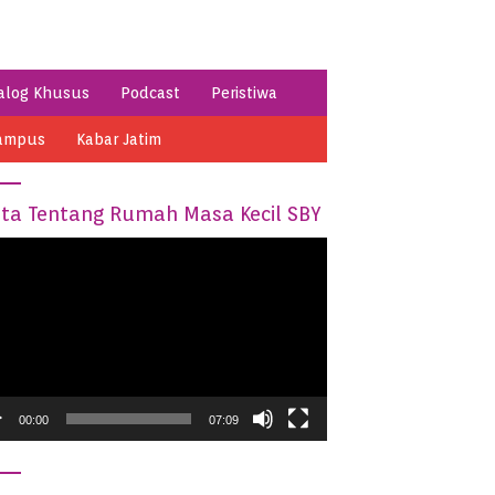
alog Khusus
Podcast
Peristiwa
ampus
Kabar Jatim
ita Tentang Rumah Masa Kecil SBY
o
er
00:00
07:09