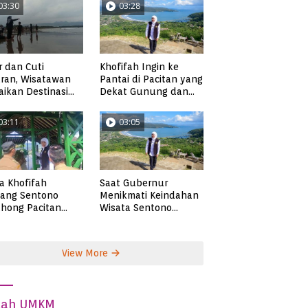
03:30
03:28
r dan Cuti
Khofifah Ingin ke
ran, Wisatawan
Pantai di Pacitan yang
ikan Destinasi
Dekat Gunung dan
ta di Pacitan
Persawahan, Pantai
Pangasan?
03:11
03:05
ta Khofifah
Saat Gubernur
tang Sentono
Menikmati Keindahan
hong Pacitan
Wisata Sentono
an Syekh Subakir
Genthong
View More
dah UMKM