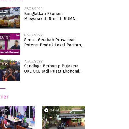
27/06/2023
03:29
Bangkitkan Ekonomi
Masyarakat, Rumah BUMN
Pacitan Pamerkan Puluhan
Produk UMKM Binaan
07/07/2022
38:13
Sentra Gerabah Purwoasri:
Potensi Produk Lokal Pacitan,
Kualitas Nasional
15/03/2022
03:39
Sandiaga Berharap Pujasera
OKE OCE Jadi Pusat Ekonomi
Baru di Pacitan
iner
04:25
04:49