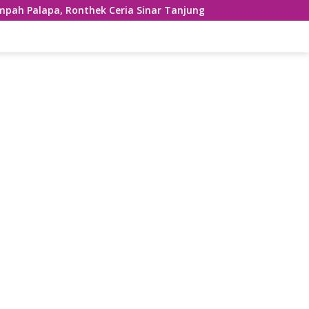
ek Ceria Sinar Tanjung Hibur Masyarakat Pacitan di FRP 2023