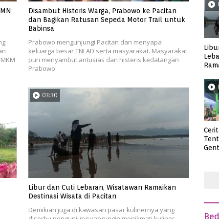
UMN
Disambut Histeris Warga, Prabowo ke Pacitan
dan Bagikan Ratusan Sepeda Motor Trail untuk
Babinsa
ng
Prabowo mengunjungi Pacitan dan menyapa
Libu
an
keluarga besar TNI AD serta masyarakat. Masyarakat
Leba
 UMKM
pun menyambut antusias dan histeris kedatangan
Rama
Prabowo.
Wisa
03:30
Ceri
Ten
Gent
deng
Libur dan Cuti Lebaran, Wisatawan Ramaikan
Destinasi Wisata di Pacitan
Demikian juga di kawasan pasar kulinernya yang
Be
diserbu pengunjung yang ingin menikmati kuliner