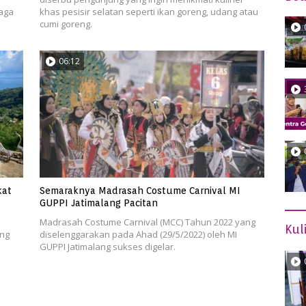
aga
khas pesisir selatan seperti ikan goreng, udang atau
cumi goreng.
06:12
kat
Semaraknya Madrasah Costume Carnival MI
?
GUPPI Jatimalang Pacitan
Madrasah Costume Carnival (MCC) Tahun 2022 yang
Kul
ang
diselenggarakan pada Ahad (29/5/2022) oleh MI
GUPPI Jatimalang sukses digelar.