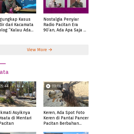
gungkap Kasus
Nostalgia Penyiar
ir dari Kacamata
Radio Pacitan Era
olog “Kalau Ada
90’an, Ada Apa Saja di
lah, Bicaralah..”
Zaman Itu?
View More
ata
05:44
03:08
kmati Asyiknya
Keren, Ada Spot Foto
isata di Mentari
Keren di Pantai Pancer
 Pacitan
Pacitan Berbahan
Sampah