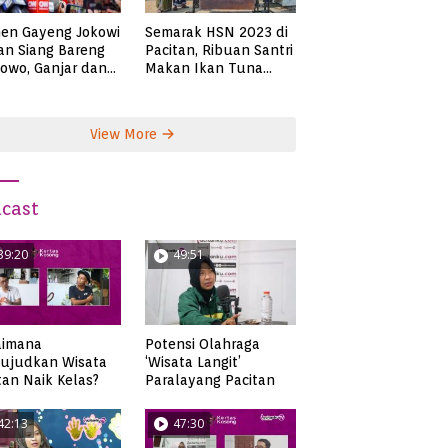
en Gayeng Jokowi
Semarak HSN 2023 di
n Siang Bareng
Pacitan, Ribuan Santri
owo, Ganjar dan
Makan Ikan Tuna
s
Super Jumbo
View More
cast
39:20
49:51
aimana
Potensi Olahraga
ujudkan Wisata
‘Wisata Langit’
tan Naik Kelas?
Paralayang Pacitan
42:13
47:30