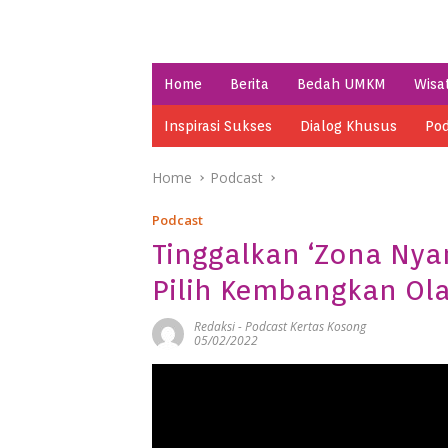
Home
Berita
Bedah UMKM
Wisa
Inspirasi Sukses
Dialog Khusus
Pod
Home
Podcast
Podcast
Tinggalkan ‘Zona Nya
Pilih Kembangkan Ola
Redaksi
-
Podcast Kertas Kosong
05/02/2022