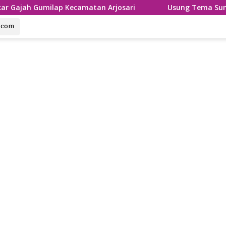
p Kecamatan Arjosari
Usung Tema Sumpah Palapa, Ronth
u.com