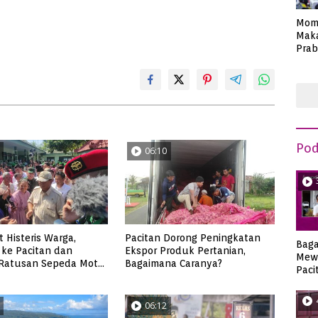
Mom
Maka
Prab
Anie
Pod
06:10
 Histeris Warga,
Pacitan Dorong Peningkatan
Bag
ke Pacitan dan
Ekspor Produk Pertanian,
Mew
 Ratusan Sepeda Motor
Bagaimana Caranya?
Paci
tuk Babinsa
06:12