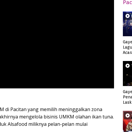
Pac
Gaye
Lagu
Acar
Djag
Gaye
Pen
Lask
Keca
KM di Pacitan yang memilih meninggalkan zona
akhirnya mengelola bisinis UMKM olahan ikan tuna.
uk Alsafood miliknya pelan-pelan mulai