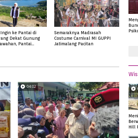
Men
Bund
Psik
Ingin ke Pantai di
Semaraknya Madrasah
Masa
 yang Dekat Gunung
Costume Carnival MI GUPPI
awahan, Pantai
Jatimalang Pacitan
n?
Wis
04:02
Meni
Berw
Hill