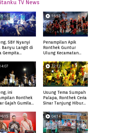
itanku TV News
05:16
16:52
ng, SBY Nyanyi
Penampilan Apik
 Banyu Langit di
Ronthek Guntur
a Gempita
Ulung Kecamatan
akarya Pacitan
Ngadirojo
14:07
22:12
ng, ini
Usung Tema Sumpah
ampilan Ronthek
Palapa, Ronthek Ceria
ar Gajah Gumilap
Sinar Tanjung Hibur
matan Arjosari
Masyarakat Pacitan di
FRP 2023
16:15
04:14