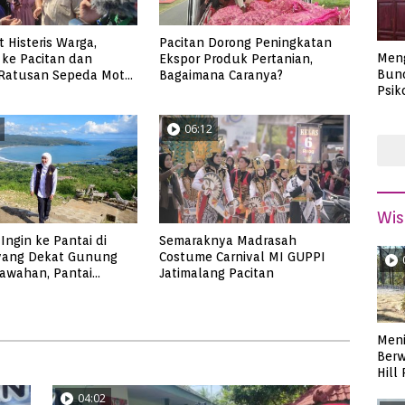
 Histeris Warga,
Pacitan Dorong Peningkatan
Men
ke Pacitan dan
Ekspor Produk Pertanian,
Bund
 Ratusan Sepeda Motor
Bagaimana Caranya?
Psik
tuk Babinsa
Masa
06:12
Wis
Ingin ke Pantai di
Semaraknya Madrasah
 yang Dekat Gunung
Costume Carnival MI GUPPI
awahan, Pantai
Jatimalang Pacitan
n?
Meni
Berw
Hill
04:02