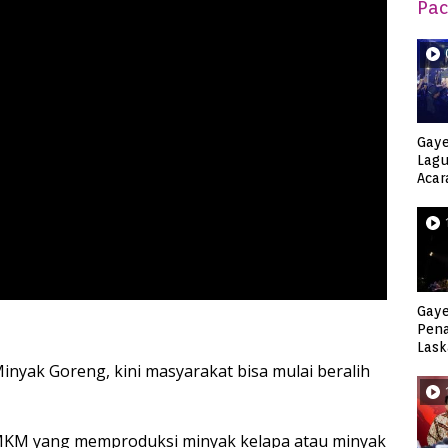
Pac
Gaye
Lagu
Acar
Djag
Gaye
Pen
Lask
Keca
inyak Goreng, kini masyarakat bisa mulai beralih
UMKM yang memproduksi minyak kelapa atau minyak