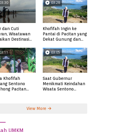
03:30
03:28
r dan Cuti
Khofifah Ingin ke
ran, Wisatawan
Pantai di Pacitan yang
ikan Destinasi
Dekat Gunung dan
ta di Pacitan
Persawahan, Pantai
Pangasan?
03:11
03:05
ta Khofifah
Saat Gubernur
tang Sentono
Menikmati Keindahan
hong Pacitan
Wisata Sentono
an Syekh Subakir
Genthong
View More
dah UMKM