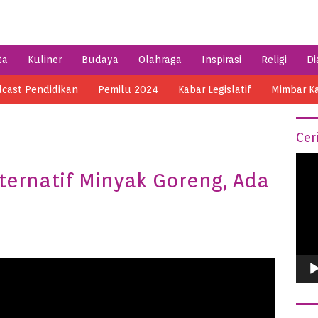
ta
Kuliner
Budaya
Olahraga
Inspirasi
Religi
Di
cast Pendidikan
Pemilu 2024
Kabar Legislatif
Mimbar K
Cer
Vide
ternatif Minyak Goreng, Ada
Play