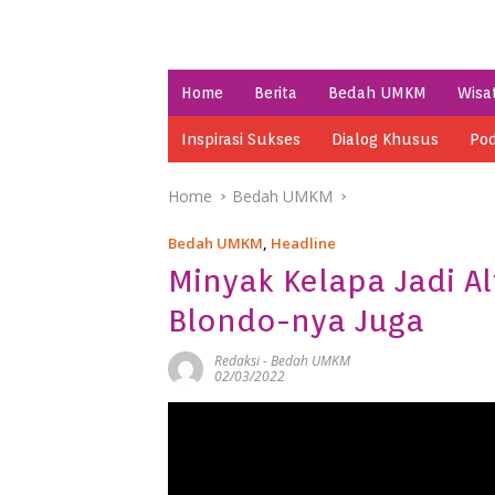
Home
Berita
Bedah UMKM
Wisa
Inspirasi Sukses
Dialog Khusus
Pod
Home
Bedah UMKM
Bedah UMKM
,
Headline
Minyak Kelapa Jadi Al
Blondo-nya Juga
Redaksi
-
Bedah UMKM
02/03/2022