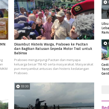
Libu
Leba
Rama
Wisa
UMN
Disambut Histeris Warga, Prabowo ke Pacitan
dan Bagikan Ratusan Sepeda Motor Trail untuk
Babinsa
ng
Prabowo mengunjungi Pacitan dan menyapa
an
keluarga besar TNI AD serta masyarakat. Masyarakat
Ceri
 UMKM
pun menyambut antusias dan histeris kedatangan
Ten
Prabowo.
Gent
deng
03:30
Be