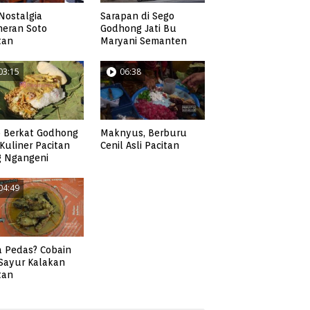
Nostalgia
Sarapan di Sego
neran Soto
Godhong Jati Bu
tan
Maryani Semanten
03:15
06:38
 Berkat Godhong
Maknyus, Berburu
, Kuliner Pacitan
Cenil Asli Pacitan
g Ngangeni
04:49
 Pedas? Cobain
 Sayur Kalakan
tan