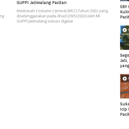
?
GUPPI Jatimalang Pacitan
SBY 
Madrasah Costume Carnival (MCC) Tahun 2022 yang
Kuli
ang
diselenggarakan pada Ahad (29/5/2022) oleh MI
Paci
GUPPI Jatimalang sukses digelar.
Sego
Jati
yan
Suka
Icip
Paci