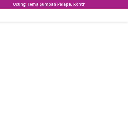
a Sumpah Palapa, Ronthek Ceria Sinar Tanjung Hibur Masyarak