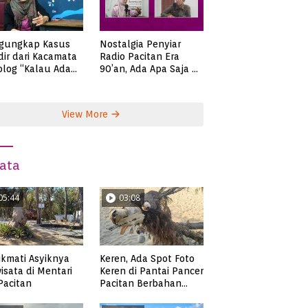
gungkap Kasus
Nostalgia Penyiar
ir dari Kacamata
Radio Pacitan Era
olog “Kalau Ada
90’an, Ada Apa Saja di
lah, Bicaralah..”
Zaman Itu?
View More
ata
05:44
03:08
kmati Asyiknya
Keren, Ada Spot Foto
isata di Mentari
Keren di Pantai Pancer
 Pacitan
Pacitan Berbahan
Sampah