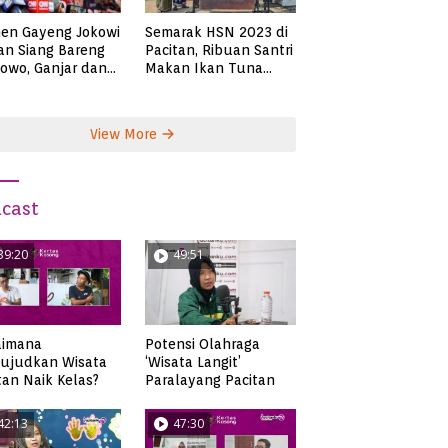
en Gayeng Jokowi
Semarak HSN 2023 di
n Siang Bareng
Pacitan, Ribuan Santri
owo, Ganjar dan
Makan Ikan Tuna
s
Super Jumbo
View More
cast
39:20
49:51
aimana
Potensi Olahraga
ujudkan Wisata
‘Wisata Langit’
tan Naik Kelas?
Paralayang Pacitan
42:13
47:30