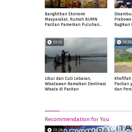
Bangkitkan Ekonomi
Disambut
Masyarakat, Rumah BUMN
Prabowo 
Pacitan Pamerkan Puluhan
Bagikan
Produk UMKM Binaan
Trail un
03:30
03:28
Libur dan Cuti Lebaran,
Khofifah 
Wisatawan Ramaikan Destinasi
Pacitan
Wisata di Pacitan
dan Pers
Pangasa
Recommendation for You
03:29