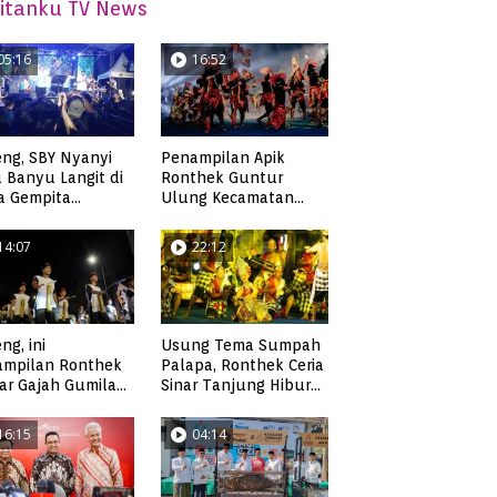
itanku TV News
05:16
16:52
ng, SBY Nyanyi
Penampilan Apik
 Banyu Langit di
Ronthek Guntur
a Gempita
Ulung Kecamatan
akarya Pacitan
Ngadirojo
14:07
22:12
ng, ini
Usung Tema Sumpah
ampilan Ronthek
Palapa, Ronthek Ceria
ar Gajah Gumilap
Sinar Tanjung Hibur
matan Arjosari
Masyarakat Pacitan di
FRP 2023
16:15
04:14