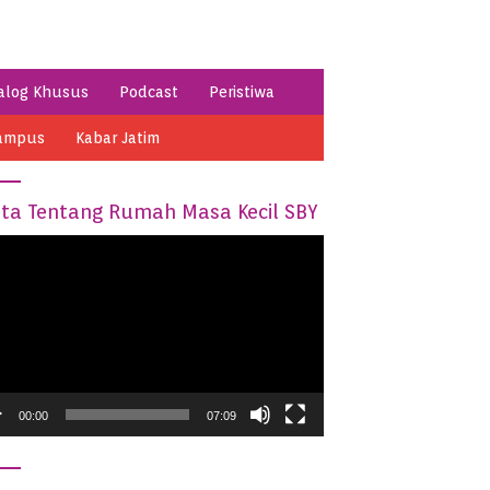
alog Khusus
Podcast
Peristiwa
ampus
Kabar Jatim
ita Tentang Rumah Masa Kecil SBY
o
er
00:00
07:09