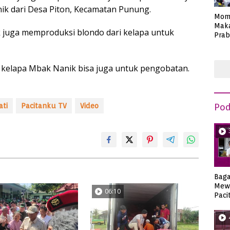
nik dari Desa Piton, Kecamatan Punung.
Mom
Maka
 juga memproduksi blondo dari kelapa untuk
Prab
Anie
 kelapa Mbak Nanik bisa juga untuk pengobatan.
Pod
ati
Pacitanku TV
Video
Bag
Mew
06:10
Paci