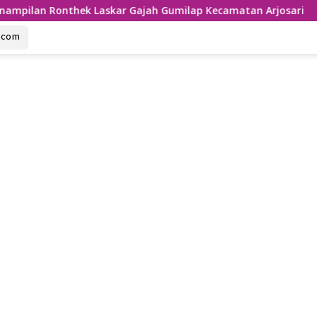
k Laskar Gajah Gumilap Kecamatan Arjosari
Usung Tem
u.com