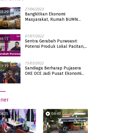
27/06/2023
03:29
Bangkitkan Ekonomi
Masyarakat, Rumah BUMN
Pacitan Pamerkan Puluhan
Produk UMKM Binaan
07/07/2022
38:13
Sentra Gerabah Purwoasri:
Potensi Produk Lokal Pacitan,
Kualitas Nasional
15/03/2022
03:39
Sandiaga Berharap Pujasera
OKE OCE Jadi Pusat Ekonomi
Baru di Pacitan
iner
04:25
04:49