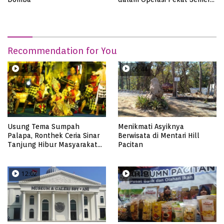
2023, dari Kasus Judi,
Curanmor Hingga
Pencabulan
Recommendation for You
22:12
05:44
Usung Tema Sumpah
Menikmati Asyiknya
Palapa, Ronthek Ceria Sinar
Berwisata di Mentari Hill
Tanjung Hibur Masyarakat
Pacitan
Pacitan di FRP 2023
12:02
03:29