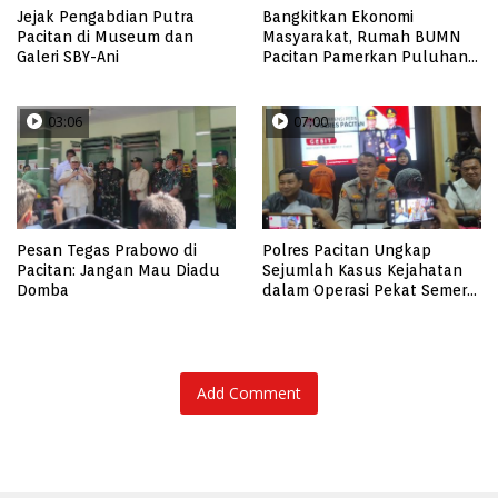
Jejak Pengabdian Putra
Bangkitkan Ekonomi
Pacitan di Museum dan
Masyarakat, Rumah BUMN
Galeri SBY-Ani
Pacitan Pamerkan Puluhan
Produk UMKM Binaan
03:06
07:00
Pesan Tegas Prabowo di
Polres Pacitan Ungkap
Pacitan: Jangan Mau Diadu
Sejumlah Kasus Kejahatan
Domba
dalam Operasi Pekat Semeru
2023, dari Kasus Judi,
Curanmor Hingga
Pencabulan
Add Comment