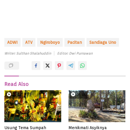
ADWI
ATV
Ngiroboyo
Pacitan
Sandiaga Uno
Writer: Sulthan Shalahuddin
Editor: Dwi Purnawan
Read Also
22:12
05:44
Usung Tema Sumpah
Menikmati Asyiknya