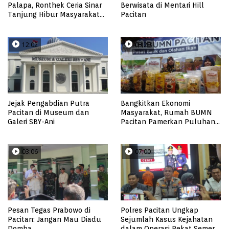
Palapa, Ronthek Ceria Sinar
Berwisata di Mentari Hill
Tanjung Hibur Masyarakat
Pacitan
Pacitan di FRP 2023
12:02
03:29
Jejak Pengabdian Putra
Bangkitkan Ekonomi
Pacitan di Museum dan
Masyarakat, Rumah BUMN
Galeri SBY-Ani
Pacitan Pamerkan Puluhan
Produk UMKM Binaan
03:06
07:00
Pesan Tegas Prabowo di
Polres Pacitan Ungkap
Pacitan: Jangan Mau Diadu
Sejumlah Kasus Kejahatan
Domba
dalam Operasi Pekat Semeru