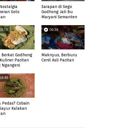
Nostalgia
Sarapan di Sego
neran Soto
Godhong Jati Bu
tan
Maryani Semanten
03:15
06:38
 Berkat Godhong
Maknyus, Berburu
, Kuliner Pacitan
Cenil Asli Pacitan
g Ngangeni
04:49
 Pedas? Cobain
 Sayur Kalakan
tan