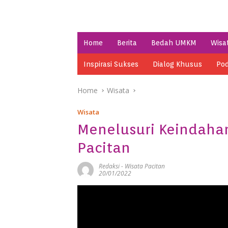
Home
Berita
Bedah UMKM
Wisa
Inspirasi Sukses
Dialog Khusus
Pod
Home
Wisata
Wisata
Menelusuri Keindaha
Pacitan
Redaksi
-
Wisata Pacitan
20/01/2022