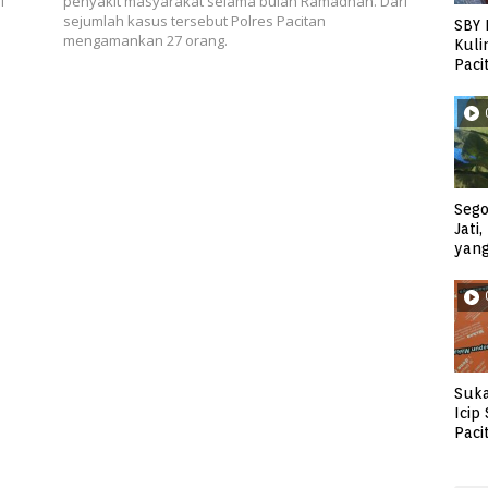
i
penyakit masyarakat selama bulan Ramadhan. Dari
sejumlah kasus tersebut Polres Pacitan
SBY 
mengamankan 27 orang.
Kuli
Paci
Sego
Jati
yan
Suka
Icip
Paci