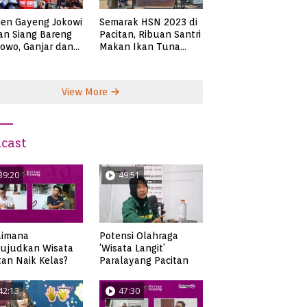
en Gayeng Jokowi
Semarak HSN 2023 di
n Siang Bareng
Pacitan, Ribuan Santri
owo, Ganjar dan
Makan Ikan Tuna
s
Super Jumbo
View More
cast
39:20
49:51
aimana
Potensi Olahraga
ujudkan Wisata
‘Wisata Langit’
tan Naik Kelas?
Paralayang Pacitan
42:13
47:30