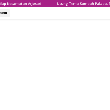
josari
Usung Tema Sumpah Palapa, Ronthek Ceria Sina
u.com