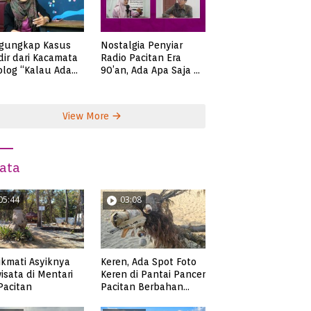
gungkap Kasus
Nostalgia Penyiar
ir dari Kacamata
Radio Pacitan Era
olog “Kalau Ada
90’an, Ada Apa Saja di
lah, Bicaralah..”
Zaman Itu?
View More
ata
05:44
03:08
Keren, Ada Spot Foto
kmati Asyiknya
Keren di Pantai Pancer
isata di Mentari
Pacitan Berbahan
 Pacitan
Sampah