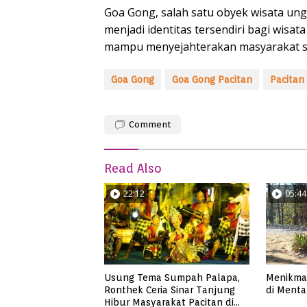
Goa Gong, salah satu obyek wisata ung
menjadi identitas tersendiri bagi wisa
mampu menyejahterakan masyarakat se
Goa Gong
Goa Gong Pacitan
Pacitan
Comment
Read Also
22:12
05:44
Usung Tema Sumpah Palapa,
Menikmat
Ronthek Ceria Sinar Tanjung
di Mentar
Hibur Masyarakat Pacitan di