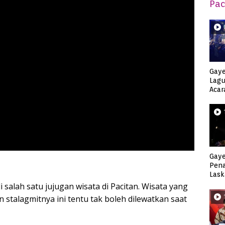
Pac
Gaye
Lagu
Acar
Djag
Gaye
Pen
Lask
Keca
salah satu jujugan wisata di Pacitan. Wisata yang
n stalagmitnya ini tentu tak boleh dilewatkan saat