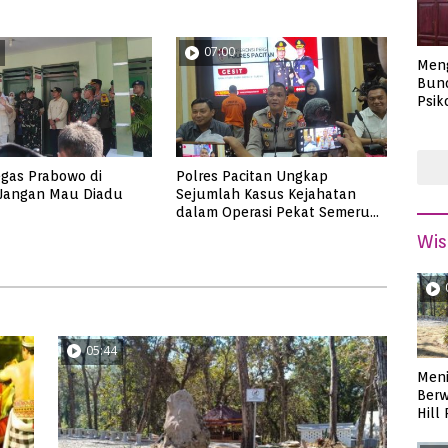
07:00
Men
Bund
Psik
Masa
gas Prabowo di
Polres Pacitan Ungkap
 Jangan Mau Diadu
Sejumlah Kasus Kejahatan
dalam Operasi Pekat Semeru
2023, dari Kasus Judi,
Wis
Curanmor Hingga Pencabulan
05:44
Meni
Berw
Hill