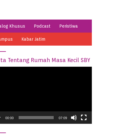
alog Khusus
Podcast
Peristiwa
ampus
Kabar Jatim
ita Tentang Rumah Masa Kecil SBY
o
er
00:00
07:09