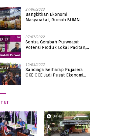
27/06/2023
03:29
Bangkitkan Ekonomi
Masyarakat, Rumah BUMN
Pacitan Pamerkan Puluhan
Produk UMKM Binaan
07/07/2022
38:13
Sentra Gerabah Purwoasri:
Potensi Produk Lokal Pacitan,
Kualitas Nasional
15/03/2022
03:39
Sandiaga Berharap Pujasera
OKE OCE Jadi Pusat Ekonomi
Baru di Pacitan
iner
04:25
04:49