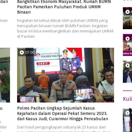
 dan
Bangkitkan Ekonomi Masyarakat, Rumah BUMN
Pacitan Pamerkan Puluhan Produk UMKM
Binaan
aman
Kegiatan tersebut diikuti oleh puluhan UMKM yang
merupakan binaan rumah BUMN Pacitan. Kegiatan
bazar ini bisa membangkitkan dan memajukan UMKM
di Pacitan.
07:00
Kul
au
Polres Pacitan Ungkap Sejumlah Kasus
Kejahatan dalam Operasi Pekat Semeru 2023,
dari Kasus Judi, Curanmor Hingga Pencabulan
n
lder
Dari hasil pengungkapan sebanyak 23 kasus dan