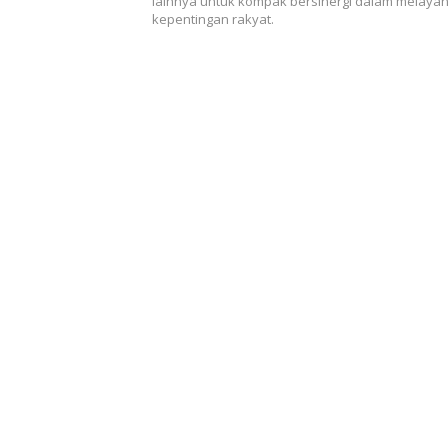
lainnya untuk kompak bersinergi dalam melayan
kepentingan rakyat.