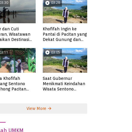
03:30
03:28
r dan Cuti
Khofifah Ingin ke
ran, Wisatawan
Pantai di Pacitan yang
ikan Destinasi
Dekat Gunung dan
ta di Pacitan
Persawahan, Pantai
Pangasan?
03:11
03:05
ta Khofifah
Saat Gubernur
tang Sentono
Menikmati Keindahan
hong Pacitan
Wisata Sentono
an Syekh Subakir
Genthong
View More
dah UMKM