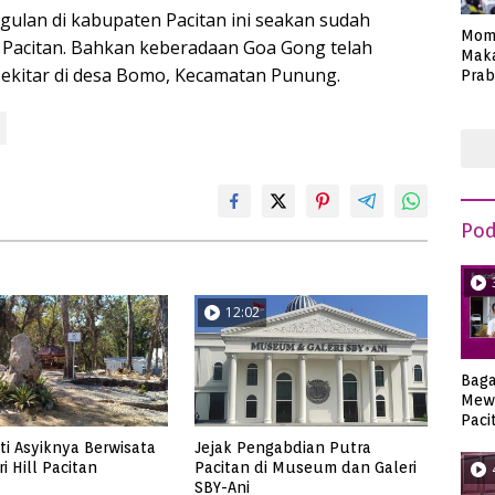
gulan di kabupaten Pacitan ini seakan sudah
Mom
ta Pacitan. Bahkan keberadaan Goa Gong telah
Maka
kitar di desa Bomo, Kecamatan Punung.
Prab
Anie
Pod
12:02
Bag
Mew
Paci
i Asyiknya Berwisata
Jejak Pengabdian Putra
i Hill Pacitan
Pacitan di Museum dan Galeri
SBY-Ani