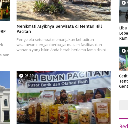
Menikmati Asyiknya Berwisata di Mentari Hill
Libu
FRP
Pacitan
Leba
Rama
Pengelola setempat memanjakan kehadiran
Wisa
ek
wisatawan dengan berbagai macam fasilitas dan
wahana yang bikin Anda betah berlama-lama disini.
ajaan
03:29
Ceri
Ten
Gent
deng
Be