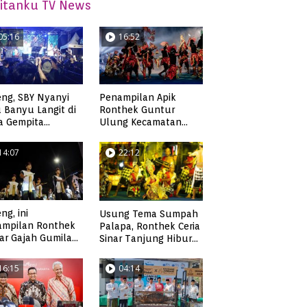
itanku TV News
05:16
16:52
ng, SBY Nyanyi
Penampilan Apik
 Banyu Langit di
Ronthek Guntur
a Gempita
Ulung Kecamatan
akarya Pacitan
Ngadirojo
14:07
22:12
ng, ini
Usung Tema Sumpah
ampilan Ronthek
Palapa, Ronthek Ceria
ar Gajah Gumilap
Sinar Tanjung Hibur
matan Arjosari
Masyarakat Pacitan di
FRP 2023
16:15
04:14