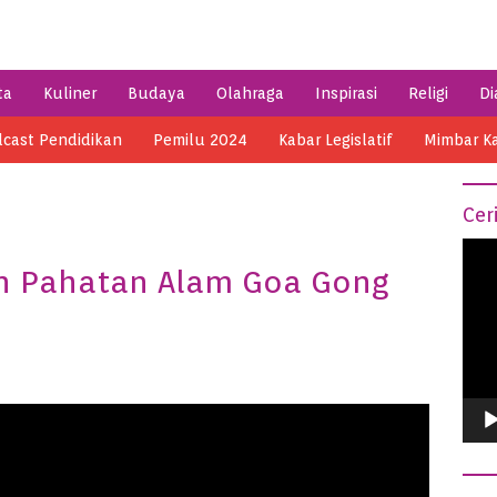
ta
Kuliner
Budaya
Olahraga
Inspirasi
Religi
Di
cast Pendidikan
Pemilu 2024
Kabar Legislatif
Mimbar K
Cer
Vide
n Pahatan Alam Goa Gong
Play