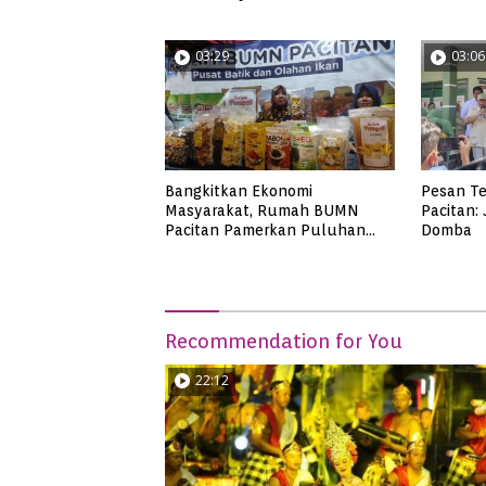
FRP 2023
03:29
03:06
Bangkitkan Ekonomi
Pesan Te
Masyarakat, Rumah BUMN
Pacitan:
Pacitan Pamerkan Puluhan
Domba
Produk UMKM Binaan
Recommendation for You
22:12