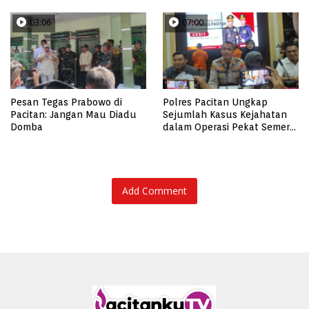
03:06
07:00
Pesan Tegas Prabowo di
Polres Pacitan Ungkap
Pacitan: Jangan Mau Diadu
Sejumlah Kasus Kejahatan
Domba
dalam Operasi Pekat Semeru
2023, dari Kasus Judi,
Curanmor Hingga
Pencabulan
Add Comment