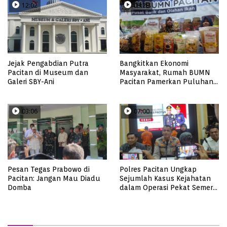
12:02
03:29
Jejak Pengabdian Putra
Bangkitkan Ekonomi
Pacitan di Museum dan
Masyarakat, Rumah BUMN
Galeri SBY-Ani
Pacitan Pamerkan Puluhan
Produk UMKM Binaan
03:06
07:00
Pesan Tegas Prabowo di
Polres Pacitan Ungkap
Pacitan: Jangan Mau Diadu
Sejumlah Kasus Kejahatan
Domba
dalam Operasi Pekat Semeru
2023, dari Kasus Judi,
Curanmor Hingga
Pencabulan