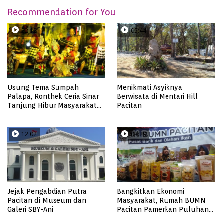
Recommendation for You
22:12
05:44
Usung Tema Sumpah
Menikmati Asyiknya
Palapa, Ronthek Ceria Sinar
Berwisata di Mentari Hill
Tanjung Hibur Masyarakat
Pacitan
Pacitan di FRP 2023
12:02
03:29
Jejak Pengabdian Putra
Bangkitkan Ekonomi
Pacitan di Museum dan
Masyarakat, Rumah BUMN
Galeri SBY-Ani
Pacitan Pamerkan Puluhan
Produk UMKM Binaan