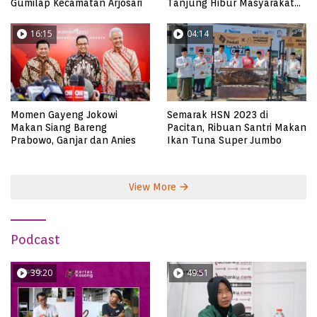
Gumilap Kecamatan Arjosari
Tanjung Hibur Masyarakat
Pacitan di FRP 2023
16:15
04:14
Momen Gayeng Jokowi
Semarak HSN 2023 di
Makan Siang Bareng
Pacitan, Ribuan Santri Makan
Prabowo, Ganjar dan Anies
Ikan Tuna Super Jumbo
View More
Podcast
39:20
49:51