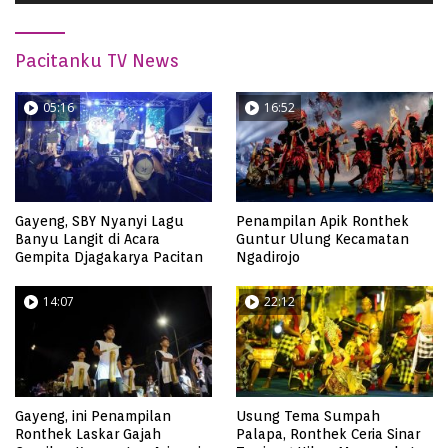
Pacitanku TV News
05:16
16:52
Gayeng, SBY Nyanyi Lagu
Penampilan Apik Ronthek
Banyu Langit di Acara
Guntur Ulung Kecamatan
Gempita Djagakarya Pacitan
Ngadirojo
14:07
22:12
Gayeng, ini Penampilan
Usung Tema Sumpah
Ronthek Laskar Gajah
Palapa, Ronthek Ceria Sinar