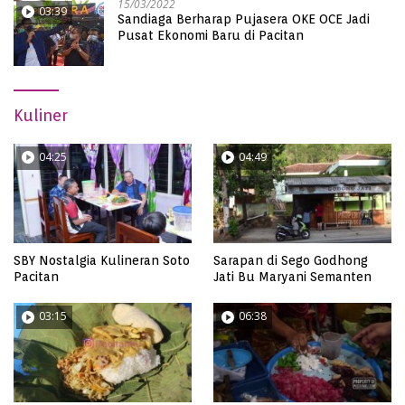
15/03/2022
03:39
Sandiaga Berharap Pujasera OKE OCE Jadi
Pusat Ekonomi Baru di Pacitan
Kuliner
04:25
04:49
SBY Nostalgia Kulineran Soto
Sarapan di Sego Godhong
Pacitan
Jati Bu Maryani Semanten
03:15
06:38