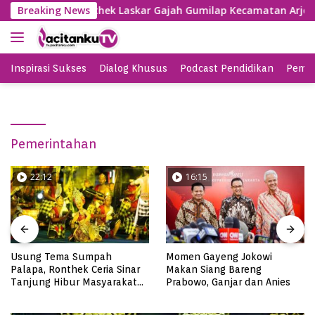
Skip
mpilan Ronthek Laskar Gajah Gumilap Kecamatan Arjosari
Breaking News
to
content
Inspirasi Sukses
Dialog Khusus
Podcast Pendidikan
Pemil
Pemerintahan
22:12
16:15
Usung Tema Sumpah
Momen Gayeng Jokowi
Palapa, Ronthek Ceria Sinar
Makan Siang Bareng
Tanjung Hibur Masyarakat
Prabowo, Ganjar dan Anies
Pacitan di FRP 2023