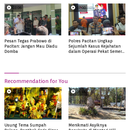
03:06
07:00
Pesan Tegas Prabowo di
Polres Pacitan Ungkap
Pacitan: Jangan Mau Diadu
Sejumlah Kasus Kejahatan
Domba
dalam Operasi Pekat Semeru
2023, dari Kasus Judi,
Curanmor Hingga
Pencabulan
Recommendation for You
22:12
05:44
Usung Tema Sumpah
Menikmati Asyiknya