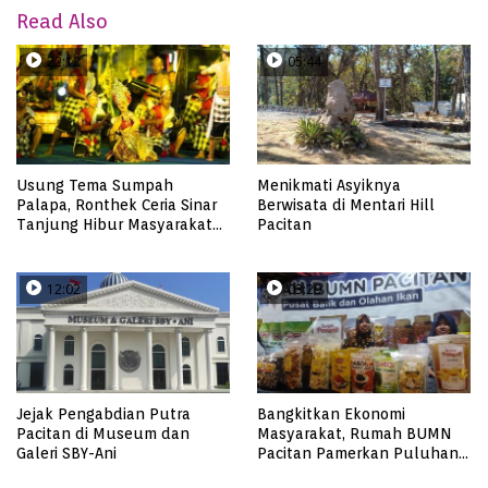
Read Also
22:12
05:44
Usung Tema Sumpah
Menikmati Asyiknya
Palapa, Ronthek Ceria Sinar
Berwisata di Mentari Hill
Tanjung Hibur Masyarakat
Pacitan
Pacitan di FRP 2023
12:02
03:29
Jejak Pengabdian Putra
Bangkitkan Ekonomi
Pacitan di Museum dan
Masyarakat, Rumah BUMN
Galeri SBY-Ani
Pacitan Pamerkan Puluhan
Produk UMKM Binaan