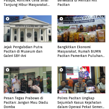
Palapa, Ronthek Ceria Sinar
Berwisata di Mentari Hill
Tanjung Hibur Masyarakat
Pacitan
Pacitan di FRP 2023
12:02
03:29
Jejak Pengabdian Putra
Bangkitkan Ekonomi
Pacitan di Museum dan
Masyarakat, Rumah BUMN
Galeri SBY-Ani
Pacitan Pamerkan Puluhan
Produk UMKM Binaan
03:06
07:00
Pesan Tegas Prabowo di
Polres Pacitan Ungkap
Pacitan: Jangan Mau Diadu
Sejumlah Kasus Kejahatan
Domba
dalam Operasi Pekat Semeru