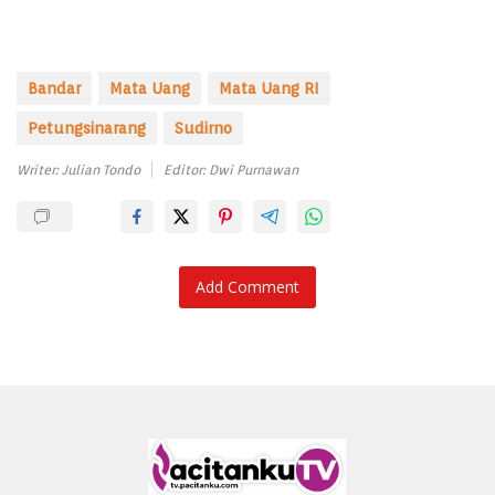
Bandar
Mata Uang
Mata Uang RI
Petungsinarang
Sudirno
Writer: Julian Tondo
Editor: Dwi Purnawan
Add Comment